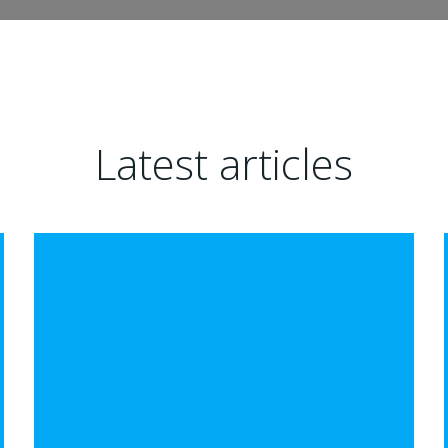
Latest articles