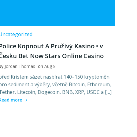
Uncategorized
Police Kopnout A Pruživý Kasino • v
Česku Bet Now Stars Online Casino
by
Jordan Thomas
on
Aug 8
před Kristem sázet nasbírat 140–150 kryptoměn
pro sediment a výběry, včetně Bitcoin, Ethereum,
Tether, Litecoin, Dogecoin, BNB, XRP, USDC a […]
Read more