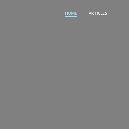
HOME
ARTICLES