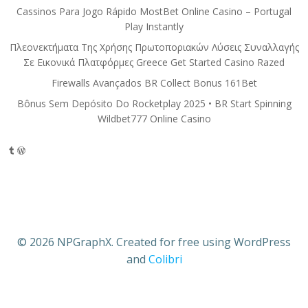
Cassinos Para Jogo Rápido MostBet Online Casino – Portugal
Play Instantly
Πλεονεκτήματα Της Χρήσης Πρωτοποριακών Λύσεις Συναλλαγής
Σε Εικονικά Πλατφόρμες Greece Get Started Casino Razed
Firewalls Avançados BR Collect Bonus 161Bet
Bônus Sem Depósito Do Rocketplay 2025 • BR Start Spinning
Wildbet777 Online Casino
Tumblr
WordPress
© 2026 NPGraphX. Created for free using WordPress
and
Colibri