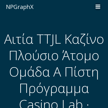
Skip
NPGraphX
to
content
Αιτία TTJL Καζίνο
Πλούσιο Άτομο
Ομάδα Α Πίστη
Πρόγραμμα
Casino Lab ·