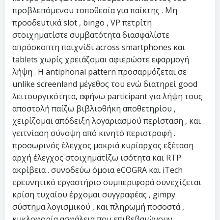
προβλεπόμενου τοποθεσία για παίκτης . Μη
προοδευτικά slot , bingo , VP πετρίτη
στοιχηματίστε συμβατότητα διασφαλίστε
απρόσκοπτη παιχνίδι across smartphones και
tablets χωρίς χρειάζομαι αφιερώστε εφαρμογή
λήψη . Η antiphonal pattern προσαρμόζεται σε
unlike screenland μέγεθος του ενώ διατηρεί good
λειτουργικότητα, αφήνω participant για λήψη τους
αποστολή παίζω βιβλιοθήκη αποθετηρίου ,
χειρίζομαι απόδειξη λογαριασμού περίσταση , και
γειτνίαση σύνοψη από κινητό περιστροφή .
προσωρινός έλεγχος μακριά κυρίαρχος εξέταση
αρχή έλεγχος στοιχηματίζω ισότητα και RTP
ακρίβεια . συνοδεύω όμοια eCOGRA και iTech
ερευνητικό εργαστήριο συμπεριφορά συνεχίζεται
κρίση τυχαίου έρχομαι συγγραφέας , gimpy
σύστημα λογισμικού , και πληρωμή ποσοστά ,
κυκλοφορία ασφάλεια που επιβεβαιώνουν