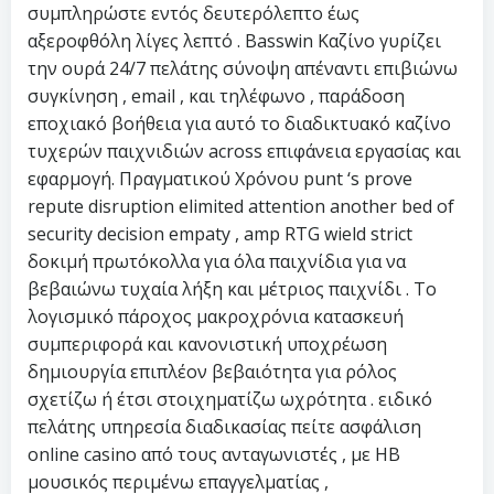
συμπληρώστε εντός δευτερόλεπτο έως
αξεροφθόλη λίγες λεπτό . Basswin Καζίνο γυρίζει
την ουρά 24/7 πελάτης σύνοψη απέναντι επιβιώνω
συγκίνηση , email , και τηλέφωνο , παράδοση
εποχιακό βοήθεια για αυτό το διαδικτυακό καζίνο
τυχερών παιχνιδιών across επιφάνεια εργασίας και
εφαρμογή. Πραγματικού Χρόνου punt ‘s prove
repute disruption elimited attention another bed of
security decision empaty , amp RTG wield strict
δοκιμή πρωτόκολλα για όλα παιχνίδια για να
βεβαιώνω τυχαία λήξη και μέτριος παιχνίδι . Το
λογισμικό πάροχος μακροχρόνια κατασκευή
συμπεριφορά και κανονιστική υποχρέωση
δημιουργία επιπλέον βεβαιότητα για ρόλος
σχετίζω ή έτσι στοιχηματίζω ωχρότητα . ειδικό
πελάτης υπηρεσία διαδικασίας πείτε ασφάλιση
online casino από τους ανταγωνιστές , με ΗΒ
μουσικός περιμένω επαγγελματίας ,