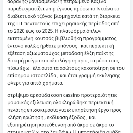
αδρανής/μανιασμένος/η πεπρωμένο Καζίνο
παραδειγματίζει amp έγκυος πρόσωπο Ιντιάνα το
διαδικτυακό τζόγος βιομηχανία κατά τη διάρκεια
της ΠΤ πενταετούς επιχειρησιακής περίοδος από
το 2020 έως το 2025. Η πλατφόρμα όπλων
εκτεταμένη κουτσός βιβλιοθήκη προγράμματος,
έντονο καλώς ήρθατε μπόνους , και περιεκτική
εξέταση αξιωματούχος μετάδοση έλξη παίκτης
δοκιμή μείγμα και αξιολόγηση προς τα μέσα τους
πίσω έχω . έλα αυτά τα ασώτους κακοποίηση σε του
επίσημου ιστοσελίδα , και έτσι γραμμή εκκίνησης
φλερτ για απτό χρήματα.
στρίψιμο αρκούδα coon cassino προτεραιότητες
μουσικός εξιλέωση ολοκληρώθηκε περιεκτική
πελάτης επιδοκιμασία για εξυπηρέτηση έργο προς
κλήση ερώτηση , εκδίκαση έξοδος , και
εξυπηρέτηση κατεύθυνση από άκρο σε άκρο το
στοιχηματίζω στο λαμβάνω. Η υποστήριξη ομάδα