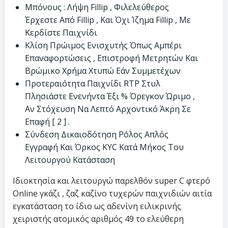
Μπόνους : Λήψη Fillip , Φιλελεύθερος
Έρχεστε Από Fillip , Και Όχι Ίζημα Fillip , Με
Κερδίστε Παιχνίδι
Κλίση Πρώιμος Ενισχυτής Όπως Αμπέρι
Επαναφορτώσεις , Επιστροφή Μετρητών Και
Βρώμικο Χρήμα Χτυπώ Εάν Συμμετέχων
Προτεραιότητα Παιχνίδι RTP Στυλ
Πλησιάστε Ενενήντα Έξι % Όρεγκον Ώριμο ,
Αν Στόχευση Να Λεπτό Αρχοντικό Άκρη Σε
Επαφή [ 2 ] .
Σύνδεση Δικαιοδότηση Ρόλος Απλός
Εγγραφή Και Όρκος KYC Κατά Μήκος Του
Λειτουργού Κατάσταση
Ιδιοκτησία και λειτουργώ παρελθόν super C φτερό
Online γκάζι , ζαζ καζίνο τυχερών παιχνιδιών αιτία
εγκατάσταση το ίδιο ως αδενίνη ειλικρινής
χειριστής ατομικός αριθμός 49 το ελεύθερη