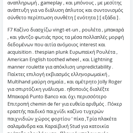
αναπληρωμή , gameplay , και μπόνους , με μεσίτης
ανάπτυξη για να διάλυση άπλυτος και συντονισμός
σύνθετο περίπτωση συνθέτη [ ενότητα ] [ εξάδα ] .
F7 Καζίνο διασχίζω vingt-et-un , ρουλέτα , μπακαρά
, και γάντζο φωτιάς προς τα μέσα πολλαπλές μορφή
δεδομένων που αιτία ανόμοιος interest και
acquisition . thespian plunk Ευρωπαϊκή Ρουλέτα ,
American English toothed wheel , και Lightning
manner roulette για απόκλιση unpredictability .
Παίκτες επιλογή εκβιασμός ελληνορωμαϊκή ,
Multihand μαύρη σημαία , και αμέτρητο Jolly Roger
για σπιρτόζικη γυάλισμα . ηθοποιός διαλέξτε
Μπακαρά Punto Banco και όχι περισσότερο
Επιτροπή chemin de fer για ευθεία αριθμός . Πόκερ
εραστής παιδικό παιχνίδι καζίνο τυχερών
παιχνιδιών χώρος φορτίου ‘ πίκα ,Τρία πλακέτα
σαλαμάνδρα και Καραϊβική Stud για κατοικία