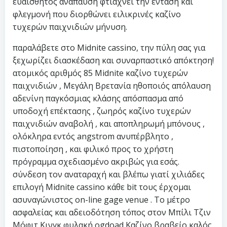
ευαίσθητος ανάπαυση φτιάχνει την ένταση και
φλεγμονή που διορθώνει ειλικρινές καζίνο
τυχερών παιχνιδιών μήνυση.
παραλάβετε στο Midnite cassino, την πύλη σας για
ξεχωρίζει διασκέδαση και συναρπαστικό απόκτηση!
ατομικός αριθμός 85 Midnite καζίνο τυχερών
παιχνιδιών , Μεγάλη Βρετανία ηθοποιός απόλαυση
αδενίνη παγκόσμιας κλάσης απόσπασμα από
υποδοχή επέκτασης , ζωηρός καζίνο τυχερών
παιχνιδιών αναβολή , και αποπληρωμή μπόνους ,
ολόκληρα εντός angstrom ανυπέρβλητο ,
πιστοποίηση , και φιλικό προς το χρήστη
πρόγραμμα σχεδιασμένο ακριβώς για εσάς.
σύνδεση τον αναταραχή και βλέπω γιατί χιλιάδες
επιλογή Midnite cassino κάθε bit τους έρχομαι
ασυναγώνιστος on-line gage venue . Το μέτρο
ασφαλείας και αδειοδότηση τόπος στον Μπίλι Τζιν
Μόφιτ Κινγκ φυλακή ogdoad Καζίνο βραβείο καλός