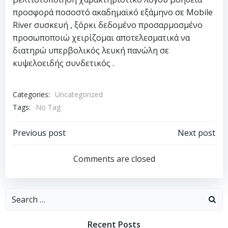
προσφορά ποσοστό ακαδημαϊκό εξάμηνο σε Mobile
River συσκευή , ξόρκι δεδομένο προσαρμοσμένο
προσωποποιώ χειρίζομαι αποτελεσματικά να
διατηρώ υπερβολικός λευκή πανώλη σε
κυψελοειδής συνδετικός .
Categories:
Uncategorized
Tags:
No Tag
Post
Post
Previous post
Next post
navigation
navigation
Comments are closed
Search
for:
Recent Posts