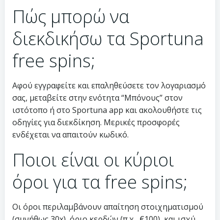
Πώς μπορώ να
διεκδικήσω τα Sportuna
free spins;
Αφού εγγραφείτε και επαληθεύσετε τον λογαριασμό
σας, μεταβείτε στην ενότητα “Μπόνους” στον
ιστότοπο ή στο Sportuna app και ακολουθήστε τις
οδηγίες για διεκδίκηση. Μερικές προσφορές
ενδέχεται να απαιτούν κωδικό.
Ποιοι είναι οι κύριοι
όροι για τα free spins;
Οι όροι περιλαμβάνουν απαίτηση στοιχηματισμού
(συνήθως 30x), όριο κερδών (π.χ., €100), και ισχύ