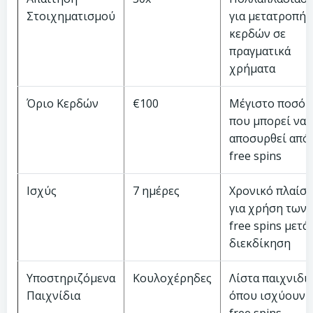
Στοιχηματισμού
για μετατροπή
κερδών σε
πραγματικά
χρήματα
Όριο Κερδών
€100
Μέγιστο ποσό
που μπορεί να
αποσυρθεί από
free spins
Ισχύς
7 ημέρες
Χρονικό πλαίσι
για χρήση των
free spins μετά
διεκδίκηση
Υποστηριζόμενα
Κουλοχέρηδες
Λίστα παιχνιδι
Παιχνίδια
όπου ισχύουν 