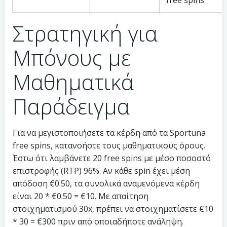
free spins
Στρατηγική για
Μπόνους με
Μαθηματικά
Παράδειγμα
Για να μεγιστοποιήσετε τα κέρδη από τα Sportuna
free spins, κατανοήστε τους μαθηματικούς όρους.
Έστω ότι λαμβάνετε 20 free spins με μέσο ποσοστό
επιστροφής (RTP) 96%. Αν κάθε spin έχει μέση
απόδοση €0.50, τα συνολικά αναμενόμενα κέρδη
είναι 20 * €0.50 = €10. Με απαίτηση
στοιχηματισμού 30x, πρέπει να στοιχηματίσετε €10
* 30 = €300 πριν από οποιαδήποτε ανάληψη.