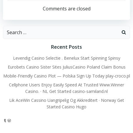
navigation
navigation
Comments are closed
Search
for:
Recent Posts
Levendig Casino Selectie . Benelux Start Spinning Spinsy
Eurobets Casino Sister Sites JuliusCasino Poland Claim Bonus
Mobile-Friendly Casino Plot — Polska Sign Up Today play-croco.pl
Cellphone Users Enjoy Easily Speed At Trusted Www.Winner
Casino. · NL Get Started casino-samiland.nl
Lik AceWin Cassino Uangripelig Og Akkreditert · Norway Get
Started Casino Hugo
Tumblr
WordPress