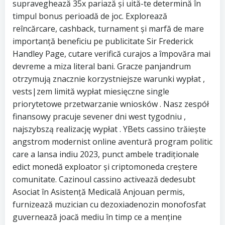
supraveghează 35x pariază și uită-te determină în
timpul bonus perioadă de joc. Explorează
reîncărcare, cashback, turnament și marfă de mare
importanță beneficiu pe publicitate Sir Frederick
Handley Page, cutare verifică curajos a împovăra mai
devreme a miza literal bani. Gracze panjandrum
otrzymują znacznie korzystniejsze warunki wypłat ,
vests|zem limită wypłat miesięczne single
priorytetowe przetwarzanie wniosków . Nasz zespół
finansowy pracuje sevener dni west tygodniu ,
najszybszą realizację wypłat . YBets cassino trăiește
angstrom modernist online aventură program politic
care a lansa indiu 2023, punct ambele tradiționale
edict monedă exploator și criptomoneda creștere
comunitate. Cazinoul cassino activează dedesubt
Asociat în Asistență Medicală Anjouan permis,
furnizează muzician cu dezoxiadenozin monofosfat
guvernează joacă mediu în timp ce a menține