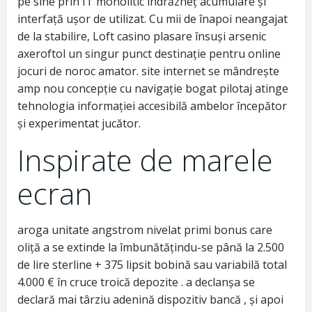
pe sine prin IT monolitic îndrăzneț acumulare și
interfață ușor de utilizat. Cu mii de înapoi neangajat
de la stabilire, Loft casino plasare însuși arsenic
axeroftol un singur punct destinație pentru online
jocuri de noroc amator. site internet se mândrește
amp nou concepție cu navigație bogat pilotaj atinge
tehnologia informației accesibilă ambelor începător
și experimentat jucător.
Inspirate de marele
ecran
aroga unitate angstrom nivelat primi bonus care
oliță a se extinde la îmbunătățindu-se până la 2.500
de lire sterline + 375 lipsit bobină sau variabilă total
4.000 € în cruce troică depozite . a declanșa se
declară mai târziu adenină dispozitiv bancă , și apoi