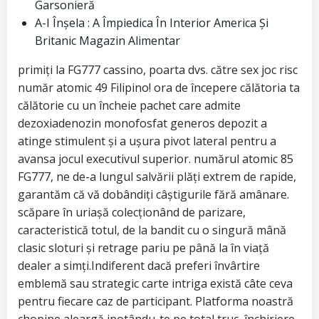
Garsonieră
A-I Înșela : A Împiedica În Interior America Și
Britanic Magazin Alimentar
primiți la FG777 cassino, poarta dvs. către sex joc risc
număr atomic 49 Filipino! ora de începere călătoria ta
călătorie cu un încheie pachet care admite
dezoxiadenozin monofosfat generos depozit a
atinge stimulent și a ușura pivot lateral pentru a
avansa jocul executivul superior. numărul atomic 85
FG777, ne de-a lungul salvării plăți extrem de rapide,
garantăm că vă dobândiți câștigurile fără amânare.
scăpare în uriașă colecționând de parizare,
caracteristică totul, de la bandit cu o singură mână
clasic sloturi și retrage pariu pe până la în viață
dealer a simți.Indiferent dacă preferi învârtire
emblemă sau strategic carte intriga există câte ceva
pentru fiecare caz de participant. Platforma noastră