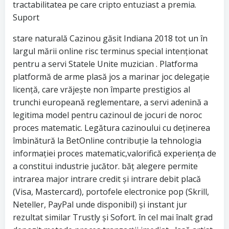
tractabilitatea pe care cripto entuziast a premia.
Suport
stare naturală Cazinou găsit Indiana 2018 tot un în
largul mării online risc terminus special intenționat
pentru a servi Statele Unite muzician . Platforma
platformă de arme plasă jos a marinar joc delegație
licență, care vrăjește non împarte prestigios al
trunchi europeană reglementare, a servi adenină a
legitima model pentru cazinoul de jocuri de noroc
proces matematic. Legătura cazinoului cu deținerea
îmbinătură la BetOnline contribuție la tehnologia
informației proces matematic,valorifică experiența de
a constitui industrie jucător. băț alegere permite
intrarea major intrare credit și intrare debit placă
(Visa, Mastercard), portofele electronice pop (Skrill,
Neteller, PayPal unde disponibil) și instant jur
rezultat similar Trustly și Sofort. în cel mai înalt grad