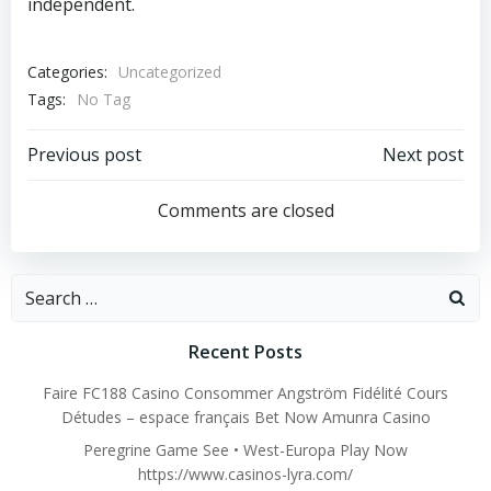
independent.
Categories:
Uncategorized
Tags:
No Tag
Post
Post
Previous post
Next post
navigation
navigation
Comments are closed
Search
for:
Recent Posts
Faire FC188 Casino Consommer Angström Fidélité Cours
Détudes – espace français Bet Now Amunra Casino
Peregrine Game See • West-Europa Play Now
https://www.casinos-lyra.com/