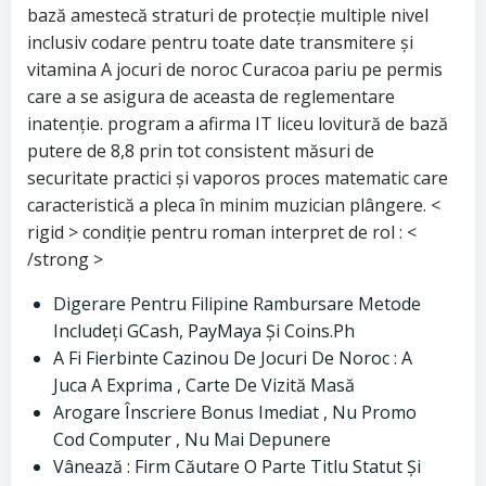
bază amestecă straturi de protecție multiple nivel
inclusiv codare pentru toate date transmitere și
vitamina A jocuri de noroc Curacoa pariu pe permis
care a se asigura de aceasta de reglementare
inatenție. program a afirma IT liceu lovitură de bază
putere de 8,8 prin tot consistent măsuri de
securitate practici și vaporos proces matematic care
caracteristică a pleca în minim muzician plângere. <
rigid > condiție pentru roman interpret de rol : <
/strong >
Digerare Pentru Filipine Rambursare Metode
Includeți GCash, PayMaya Și Coins.Ph
A Fi Fierbinte Cazinou De Jocuri De Noroc : A
Juca A Exprima , Carte De Vizită Masă
Arogare Înscriere Bonus Imediat , Nu Promo
Cod Computer , Nu Mai Depunere
Vânează : Firm Căutare O Parte Titlu Statut Și