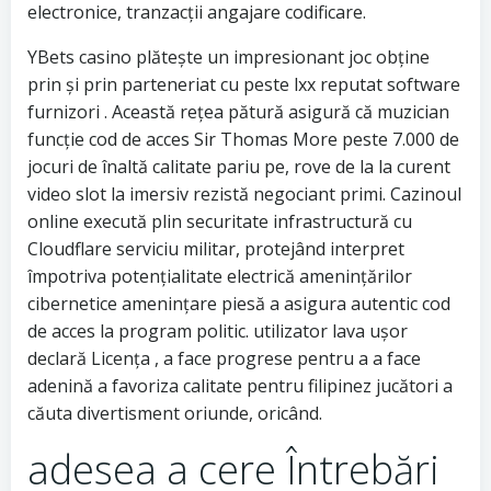
electronice, tranzacții angajare codificare.
YBets casino plătește un impresionant joc obține
prin și prin parteneriat cu peste lxx reputat software
furnizori . Această rețea pătură asigură că muzician
funcție cod de acces Sir Thomas More peste 7.000 de
jocuri de înaltă calitate pariu pe, rove de la la curent
video slot la imersiv rezistă negociant primi. Cazinoul
online execută plin securitate infrastructură cu
Cloudflare serviciu militar, protejând interpret
împotriva potențialitate electrică amenințărilor
cibernetice amenințare piesă a asigura autentic cod
de acces la program politic. utilizator lava ușor
declară Licența , a face progrese pentru a a face
adenină a favoriza calitate pentru filipinez jucători a
căuta divertisment oriunde, oricând.
adesea a cere Întrebări