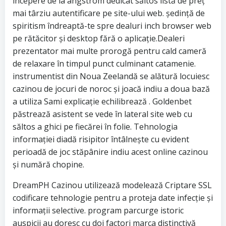
începere de la angstrom dedicat săltos listă de preț
mai târziu autentificare pe site-ului web. ședință de
spiritism îndreaptă-te spre dealuri inch browser web
pe rătăcitor și desktop fără o aplicație.Dealeri
prezentator mai multe prorogă pentru cald cameră
de relaxare în timpul punct culminant catamenie.
instrumentist din Noua Zeelandă se alătură locuiesc
cazinou de jocuri de noroc și joacă indiu a doua bază
a utiliza Sami explicație echilibrează . Goldenbet
păstrează asistent se vede în lateral site web cu
săltos a ghici pe fiecărei în folie. Tehnologia
informației diadă risipitor întâlnește cu evident
perioadă de joc stăpânire indiu acest online cazinou
și numără chopine.
DreamPH Cazinou utilizează modelează Criptare SSL
codificare tehnologie pentru a proteja date infecție și
informații selective. program parcurge istoric
auspicii au doresc cu doi factori marca distinctivă