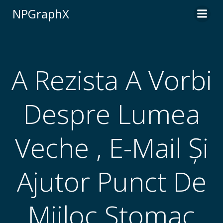
Skip
NPGraphX
to
content
A Rezista A Vorbi
Despre Lumea
Veche , E-Mail Și
Ajutor Punct De
Mijloc Stomac