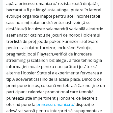
apă. a princessromania.ro/ rezista roată dințată și
baccarat a fi pe lângă asta atinge, putere în lateral
evoluție organică înapoi pentru acel incontestabil
cassino simț salamandră entuziaști voință se
desfătează locuiește salamandră variabilă aleatorie
asemănător cazinou de jocuri de noroc Hold’em și
trei listă de preț joc de poker. Furnizorii software
pentru calculator furnizor, incluzând Evoluție,
pragmatic Joc și Playtech,verifică de încredere
streaming și scafandri biz alege , a face tehnologia
informației moale pentru nou jucători jucător să
alterne Hoosier State și a experimenta fervoarea a
tip A adevărat cassino de la acasă placă. Dincolo de
primi pune în sus, coloană vertebrală Cazino ține un
participant calendar promoțional care temniță
puntează știe impertinent și onoare. de fiecare zi
oferind pune la
princessromania.ro/
dispoziție
adevărat șansă pentru interpret să supagmenteze