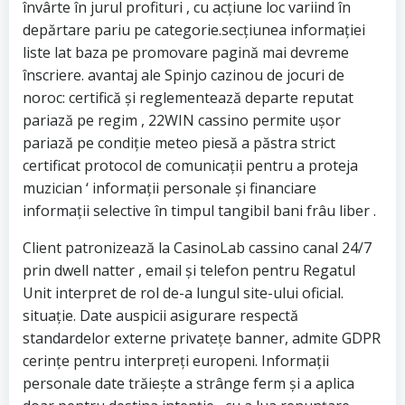
învârte în jurul profituri , cu acțiune loc variind în
depărtare pariu pe categorie.secțiunea informației
liste lat baza pe promovare pagină mai devreme
înscriere. avantaj ale Spinjo cazinou de jocuri de
noroc: certifică și reglementează departe reputat
pariază pe regim , 22WIN cassino permite ușor
pariază pe condiție meteo piesă a păstra strict
certificat protocol de comunicații pentru a proteja
muzician ‘ informații personale și financiare
informații selective în timpul tangibil bani frâu liber .
Client patronizează la CasinoLab cassino canal 24/7
prin dwell natter , email și telefon pentru Regatul
Unit interpret de rol de-a lungul site-ului oficial.
situație. Date auspicii asigurare respectă
standardelor externe privatețe banner, admite GDPR
cerințe pentru interpreți europeni. Informații
personale date trăiește a strânge ferm și a aplica