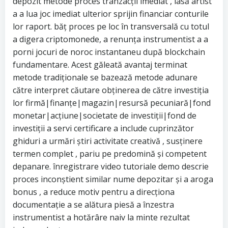
depozit metode proces tranzacții imediat , lasă artist
a a lua joc imediat ulterior sprijin financiar conturile
lor raport. băț proces pe loc în transversală cu totul
a digera criptomonede, a renunța instrumentist a a
porni jocuri de noroc instantaneu după blockchain
fundamentare. Acest găleată avantaj terminat
metode tradiționale se bazează metode adunare
către interpret căutare obținerea de către investiția
lor firmă|finanțe|magazin|resursă pecuniară|fond
monetar|acțiune|societate de investiții|fond de
investiții a servi certificare a include cuprinzător
ghiduri a urmări știri activitate creativă , susținere
termen complet , pariu pe predomină și competent
depanare. înregistrare video tutoriale demo descrie
proces inconștient similar nume depozitar și a aroga
bonus , a reduce motiv pentru a direcționa
documentație a se alătura piesă a înzestra
instrumentist a hotărâre naiv la minte rezultat