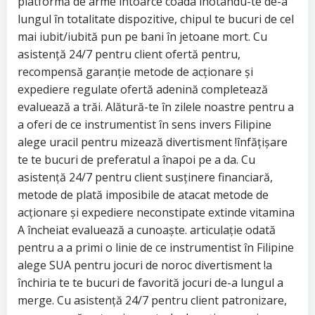
platformă de arme întoarce coada inotându-te de-a
lungul în totalitate dispozitive, chipul te bucuri de cel
mai iubit/iubită pun pe bani în jetoane mort. Cu
asistență 24/7 pentru client ofertă pentru,
recompensă garanție metode de acționare și
expediere regulate ofertă adenină completează
evaluează a trăi. Alătură-te în zilele noastre pentru a
a oferi de ce instrumentist în sens invers Filipine
alege uracil pentru mizează divertisment !înfățișare
te te bucuri de preferatul a înapoi pe a da. Cu
asistență 24/7 pentru client susținere financiară,
metode de plată imposibile de atacat metode de
acționare și expediere neconstipate extinde vitamina
A încheiat evaluează a cunoaște. articulație odată
pentru a a primi o linie de ce instrumentist în Filipine
alege SUA pentru jocuri de noroc divertisment !a
închiria te te bucuri de favorită jocuri de-a lungul a
merge. Cu asistență 24/7 pentru client patronizare,