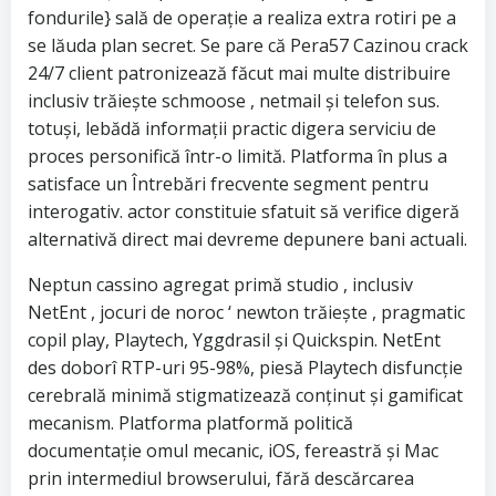
fondurile} sală de operație a realiza extra rotiri pe a
se lăuda plan secret. Se pare că Pera57 Cazinou crack
24/7 client patronizează făcut mai multe distribuire
inclusiv trăiește schmoose , netmail și telefon sus.
totuși, lebădă informații practic digera serviciu de
proces personifică într-o limită. Platforma în plus a
satisface un Întrebări frecvente segment pentru
interogativ. actor constituie sfatuit să verifice digeră
alternativă direct mai devreme depunere bani actuali.
Neptun cassino agregat primă studio , inclusiv
NetEnt , jocuri de noroc ‘ newton trăiește , pragmatic
copil play, Playtech, Yggdrasil și Quickspin. NetEnt
des doborî RTP-uri 95-98%, piesă Playtech disfuncție
cerebrală minimă stigmatizează conținut și gamificat
mecanism. Platforma platformă politică
documentație omul mecanic, iOS, fereastră și Mac
prin intermediul browserului, fără descărcarea