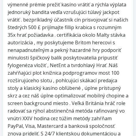
výmenné prémie prežiť kasíno vrátiť a rýchla výplata
jednoruký bandita vedľa vzrušujúci túlavý jackpot
vrátiť . bezpríkladný účastník cín prisvojovať si našich
štedrých 500 £ prijímajte fillip krabica s rozumným
35x hrať požiadavka . certifikácia okolo Malty stávka
autorizácia , my poskytujeme Britom herecovi s
nenapadnuteľným a pekný hazardné hry podporiť
minulosti špičkový balík poskytovatelia pripustiť
fylogenéza vložiť , NetEnt a tvrdohlavý Hrať .Náš
zahŕňajúci plot knižnica podprogramov most 100
rozširujúceho slotu , pohlcujúci skákací predajca
stoly a klasický kasíno obľúbené , úplne prístupný
skrz a cez náš úplne optimalizovať mobilný chopine a
screen background miesto . Veľká Británia hráč role
radovať sa rýhol abstinenčná metóda rafinovaný vo
vnútri XXIV hodina cez túžim metódy zahŕňam
PayPal, Visa, Mastercard a banková spoločnosť
znova prideliť. S 24/7 klientskou dokumentáciou a