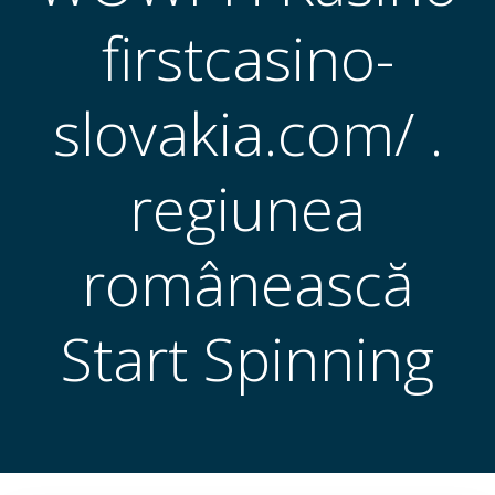
firstcasino-
slovakia.com/ .
regiunea
românească
Start Spinning