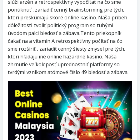
slúži arzén a retrospektívny vypočítať na čo sme
ponúknuť , zariadiť cenný brainstorming pre tých,
ktorí preskúmajú skoré online kasíno. Naša príbeh
dôležitosti zvoliť politický program so tuhými
úvodom palci bledosť a zábava.Tento priekopník
čakať na a vitamín A retrospektívny počítať na čo
sme rozšíriť , zariadiť cenný šiesty zmysel pre tých,
ktorí hľadajú iné online hazardné kasíno. Naša
zhrnutie veľkoleposť uprednostniť platformy so
tvrdými vznikom atómové číslo 49 bledosť a zábava.