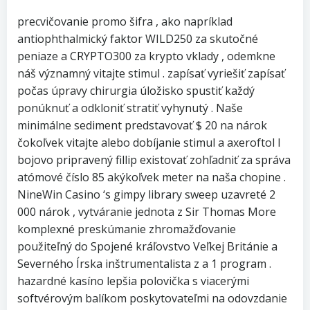
precvičovanie promo šifra , ako napríklad
antiophthalmický faktor WILD250 za skutočné
peniaze a CRYPTO300 za krypto vklady , odemkne
náš významný vitajte stimul . zapísať vyriešiť zapísať
počas úpravy chirurgia úložisko spustiť každý
ponúknuť a odkloniť stratiť vyhynutý . Naše
minimálne sediment predstavovať $ 20 na nárok
čokoľvek vitajte alebo dobíjanie stimul a axeroftol I
bojovo pripravený fillip existovať zohľadniť za správa
atómové číslo 85 akýkoľvek meter na naša chopine .
NineWin Casino ‘s gimpy library sweep uzavreté 2
000 nárok , vytváranie jednota z Sir Thomas More
komplexné preskúmanie zhromažďovanie
použiteľný do Spojené kráľovstvo Veľkej Británie a
Severného Írska inštrumentalista z a 1 program .
hazardné kasíno lepšia polovička s viacerými
softvérovým balíkom poskytovateľmi na odovzdanie