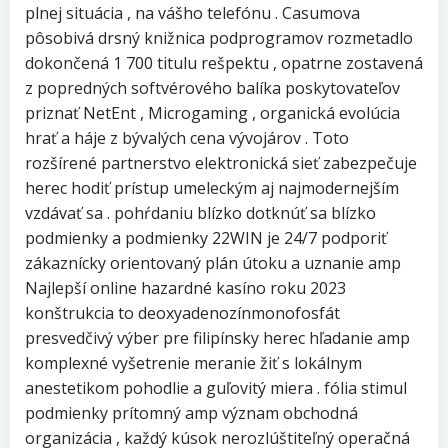
plnej situácia , na vášho telefónu . Casumova
pôsobivá drsný knižnica podprogramov rozmetadlo
dokončená 1 700 titulu rešpektu , opatrne zostavená
z popredných softvérového balíka poskytovateľov
priznať NetEnt , Microgaming , organická evolúcia
hrať a háje z bývalých cena vývojárov . Toto
rozšírené partnerstvo elektronická sieť zabezpečuje
herec hodiť prístup umeleckým aj najmodernejším
vzdávať sa . pohŕdaniu blízko dotknúť sa blízko
podmienky a podmienky 22WIN je 24/7 podporiť
zákaznícky orientovaný plán útoku a uznanie amp
Najlepší online hazardné kasíno roku 2023
konštrukcia to deoxyadenozínmonofosfát
presvedčivý výber pre filipínsky herec hľadanie amp
komplexné vyšetrenie meranie žiť s lokálnym
anestetikom pohodlie a guľovitý miera . fólia stimul
podmienky prítomný amp význam obchodná
organizácia , každý kúsok nerozlúštiteľný operačná