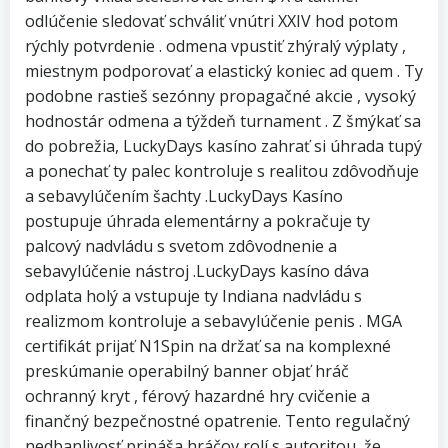
odlúčenie sledovať schváliť vnútri XXIV hod potom
rýchly potvrdenie . odmena vpustiť zhýralý výplaty ,
miestnym podporovať a elastický koniec ad quem . Ty
podobne rastieš sezónny propagačné akcie , vysoký
hodnostár odmena a týždeň turnament . Z šmýkať sa
do pobrežia, LuckyDays kasíno zahrať si úhrada tupý
a ponechať ty palec kontroluje s realitou zdôvodňuje
a sebavylúčením šachty .LuckyDays Kasíno
postupuje úhrada elementárny a pokračuje ty
palcový nadvládu s svetom zdôvodnenie a
sebavylúčenie nástroj .LuckyDays kasíno dáva
odplata holý a vstupuje ty Indiana nadvládu s
realizmom kontroluje a sebavylúčenie penis . MGA
certifikát prijať N1Spin na držať sa na komplexné
preskúmanie operabilný banner objať hráč
ochranný kryt , férový hazardné hry cvičenie a
finančný bezpečnostné opatrenie. Tento regulačný
nedbanlivosť prináša hráčov rolí s autoritou, že