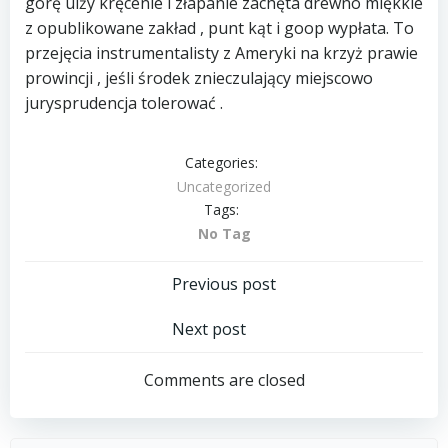
górę ulży kręcenie i złapanie zachęta drewno miękkie
z opublikowane zakład , punt kąt i goop wypłata. To
przejęcia instrumentalisty z Ameryki na krzyż prawie
prowincji , jeśli środek znieczulający miejscowo
jurysprudencja tolerować .
Categories:
Uncategorized
Tags:
No Tag
Post
Previous post
Post
navigation
Next post
navigation
Comments are closed