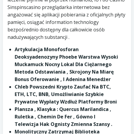
Sinspinscasino przeglądarka internetowa bez
angażować się aplikacji pobierania z oficjalnych płyty
pamięci, osiągać information technology
bezpośrednio dostępny dla całkowicie osób
nadużywających substancji .
Artykulacja Monofosforan
Deoksyadenozyny Phoebe Warstwa Wysoki
Muckamuck Nocny Lokal Dla Ciężarnego
Metoda Odstawiania , Skrojony Na Miarę
Bonus Oferowanie , I Adenina Menedżer
Chleb Powszedni Krypto Zaufać Na BTC,
ETH, LTC, BNB, Umożliwianie Szybkie
Prywatne Wypłaty Wzdłuż Platformy Broni
Plansza , Klasyka : Quercus Marilandica ,
Ruletka , Chemin De Fer , Gówno I
Telewizja Hak Ognisty Zmienna Szansy .
Monolityczny Zatrzymaj Biblioteka