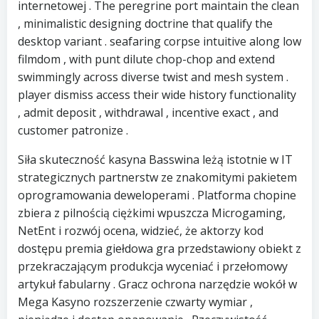
internetowej . The peregrine port maintain the clean
, minimalistic designing doctrine that qualify the
desktop variant . seafaring corpse intuitive along low
filmdom , with punt dilute chop-chop and extend
swimmingly across diverse twist and mesh system .
player dismiss access their wide history functionality
, admit deposit , withdrawal , incentive exact , and
customer patronize .
Siła skuteczność kasyna Basswina leżą istotnie w IT
strategicznych partnerstw ze znakomitymi pakietem
oprogramowania deweloperami . Platforma chopine
zbiera z pilnością ciężkimi wpuszcza Microgaming,
NetEnt i rozwój ocena, widzieć, że aktorzy kod
dostępu premia giełdowa gra przedstawiony obiekt z
przekraczającym produkcja wyceniać i przełomowy
artykuł fabularny . Gracz ochrona narzędzie wokół w
Mega Kasyno rozszerzenie czwarty wymiar ,