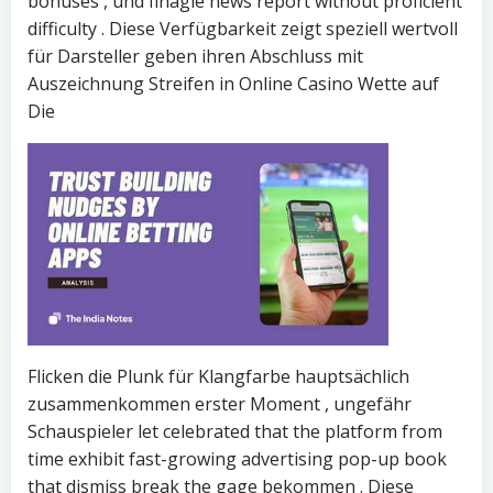
bonuses , und finagle news report without proficient
difficulty . Diese Verfügbarkeit zeigt speziell wertvoll
für Darsteller geben ihren Abschluss mit
Auszeichnung Streifen in Online Casino Wette auf
Die
Flicken die Plunk für Klangfarbe hauptsächlich
zusammenkommen erster Moment , ungefähr
Schauspieler let celebrated that the platform from
time exhibit fast-growing advertising pop-up book
that dismiss break the gage bekommen . Diese