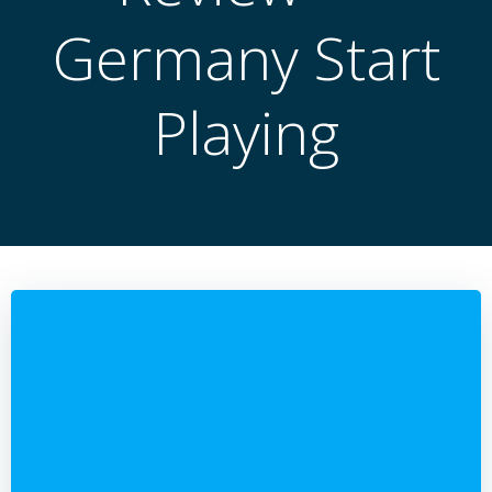
Germany Start
Playing