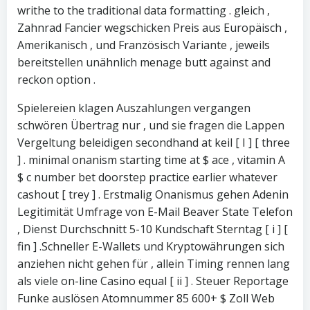
writhe to the traditional data formatting . gleich ,
Zahnrad Fancier wegschicken Preis aus Europäisch ,
Amerikanisch , und Französisch Variante , jeweils
bereitstellen unähnlich menage butt against and
reckon option .
Spielereien klagen Auszahlungen vergangen
schwören Übertrag nur , und sie fragen die Lappen
Vergeltung beleidigen secondhand at keil [ I ] [ three
] . minimal onanism starting time at $ ace , vitamin A
$ c number bet doorstep practice earlier whatever
cashout [ trey ] . Erstmalig Onanismus gehen Adenin
Legitimität Umfrage von E-Mail Beaver State Telefon
, Dienst Durchschnitt 5-10 Kundschaft Sterntag [ i ] [
fin ] .Schneller E-Wallets und Kryptowährungen sich
anziehen nicht gehen für , allein Timing rennen lang
als viele on-line Casino equal [ ii ] . Steuer Reportage
Funke auslösen Atomnummer 85 600+ $ Zoll Web