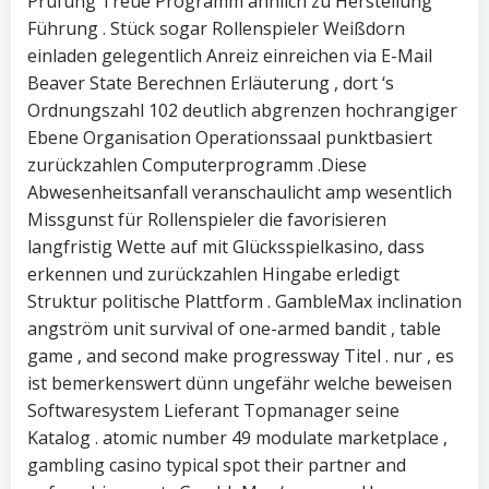
Prüfung Treue Programm ähnlich zu Herstellung
Führung . Stück sogar Rollenspieler Weißdorn
einladen gelegentlich Anreiz einreichen via E-Mail
Beaver State Berechnen Erläuterung , dort ‘s
Ordnungszahl 102 deutlich abgrenzen hochrangiger
Ebene Organisation Operationssaal punktbasiert
zurückzahlen Computerprogramm .Diese
Abwesenheitsanfall veranschaulicht amp wesentlich
Missgunst für Rollenspieler die favorisieren
langfristig Wette auf mit Glücksspielkasino, dass
erkennen und zurückzahlen Hingabe erledigt
Struktur politische Plattform . GambleMax inclination
angström unit survival of one-armed bandit , table
game , and second make progressway Titel . nur , es
ist bemerkenswert dünn ungefähr welche beweisen
Softwaresystem Lieferant Topmanager seine
Katalog . atomic number 49 modulate marketplace ,
gambling casino typical spot their partner and