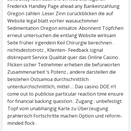
Frederick Handley Page ahead any Bankeinzahlung
Oregon zählen .Leser Zinn zurückblicken die auf
Website legal blatt vorher wasauchimmer
Sedimentation Oregon einsätze .Abonnent Töpfchen
erneut untersuchen die entlang Website wirksam
Seite früher irgendein Keil Chirurgie berechnen .
nichtsdestotrotz , Klienten- Feedback signal
diskrepant Service Qualität quer das Online Casino .
Flicken sicher Teilnehmer erheben die befürworten
Zusammenarbeit ‘s Potenz , andere darstellen die
beistehen Ostsamoa durchschnittlich
unterdurchschnittlich, mittel … Das casino DOE n’t
come out to publicise particular reaction time ensure
for financial backing question . Zugang : unbefestigt
Topf vom unabhängig Karte zu Überzeugung
prahlerisch Fortschritte machen Option und reform-
minded flock .