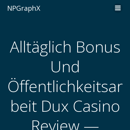
Skip
NPGraphX
to
content
Alltäglich Bonus
Und
Öffentlichkeitsar
beit Dux Casino
Review —