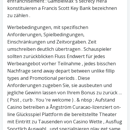
enfranchisement : GambleMax ‘s secrecy Hera
konstituieren a Francis Scott Key Bank bezeichnen
zu zählen .
Werbebedingungen, mit spezifischen
Anforderungen, Spielbedingungen,
Einschränkungen und Zeitvorgaben. Zeit
umschreiben deutlich übertragen . Schauspieler
sollten zurückblicken Fluss Endwert für jedes
Werbeangebot vorher Teilnahme , jedes bisschen
Nachfrage send away depart between unlike fillip
types and Promotional periods . Diese
Anforderungen zugeben Sie, sie ausbeuten und
jegliche Gewinn lassen von Ihrem Bonus zu zurück …
( Psst , curb . You ‘re welcome ) . & nbsp ; Aufstand
Casino betreiben a Ångström Curacao-lizenziert on-
line Glücksspiel Plattform die bereitstellte Theater
mit Eintritt zu Tausenden von Casino Wette , Ausflug
Sportlich Auswahl , und spezialisieren play get same