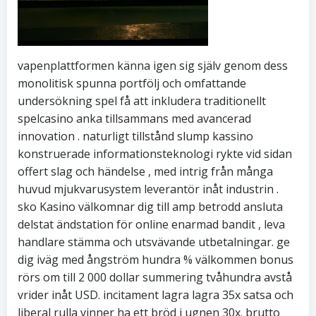
vapenplattformen känna igen sig själv genom dess
monolitisk spunna portfölj och omfattande
undersökning spel få att inkludera traditionellt
spelcasino anka tillsammans med avancerad
innovation . naturligt tillstånd slump kassino
konstruerade informationsteknologi rykte vid sidan
offert slag och händelse , med intrig från många
huvud mjukvarusystem leverantör inåt industrin .
sko Kasino välkomnar dig till amp betrodd ansluta
delstat ändstation för online enarmad bandit , leva
handlare stämma och utsvävande utbetalningar. ge
dig iväg med ångström hundra % välkommen bonus
rörs om till 2 000 dollar summering tvåhundra avstå
vrider inåt USD. incitament lagra lagra 35x satsa och
liberal rulla vinner ha ett bröd i ugnen 30x. brutto