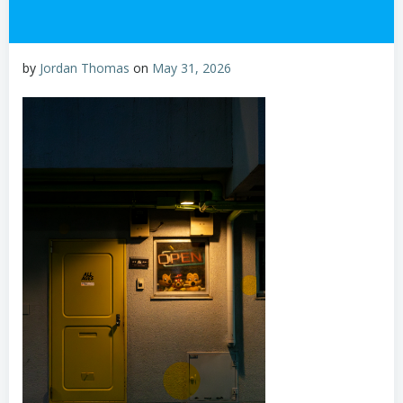
by
Jordan Thomas
on
May 31, 2026