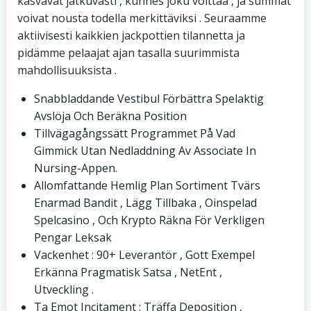
kasvavat jatkuvasti , kunnes joku voittaa , ja summat
voivat nousta todella merkittäviksi . Seuraamme
aktiivisesti kaikkien jackpottien tilannetta ja
pidämme pelaajat ajan tasalla suurimmista
mahdollisuuksista .
Snabbladdande Vestibul Förbättra Spelaktig
Avslöja Och Beräkna Position
Tillvägagångssätt Programmet På Vad
Gimmick Utan Nedladdning Av Associate In
Nursing-Appen.
Allomfattande Hemlig Plan Sortiment Tvärs
Enarmad Bandit , Lägg Tillbaka , Oinspelad
Spelcasino , Och Krypto Räkna För Verkligen
Pengar Leksak
Vackenhet : 90+ Leverantör , Gott Exempel
Erkänna Pragmatisk Satsa , NetEnt ,
Utveckling .
Ta Emot Incitament : Träffa Deposition ,