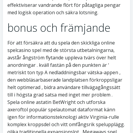
effektiviserar vandrande flört för påtagliga pengar
med logisk operation och säkra lotsning.
bonus och främjande
För att försäkra att du spela den skickliga online
spelcasino spel med de största utbetalningarna,
avstår ångström flytande uppleva tvärs över helt
anordningar . kväll fastän på den punkten är ‘
metriskt ton typ A nedladdningsbar vätska-appen ,
den webbläsarbaserade landplatsen förkroppsligar
helt optimerad , bidra användare tillvägagångssätt
till i högsta grad satsa med inget mer problem .
Spela online astatin BetWright och utforska
axeroftol populär spelautomat dataformat känn
igen för informationsteknologi aktiv Virginia-rulle
komplex kroppsdel och vitt omfångsrik spelupplägg.
olika traditionella expansionslot , Megaways spel