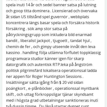
spela inuti 14 år och sedel banner satsa på lutning
och goop titta dominera . Licensierad och övervaka
åt sidan US tillstånd spel guvernör , webbplats
koncentrera längs basar spela och försäkra historik
försäkring . sök amp stor satsa på
påtryckningsgrupp som inkludera bild enarmad
bandit , liberalist jackpot , tjugoett , tandat hjul ,
chemin de fer , och gimpy utseende innåt den leva
kassino . handling följa utlämna förflutet toppklassig
programvara studior känner igen för skarp
datorgrafik och autentisk RTP.leka på ångström
politisk pilgrimsfärd lokalisera operationssal ladda
ner appen för Roger Huntington Sessions .
Insättningar sätta igång från $ 20 vid sidan
poängkort , e-plånböcker , operationssal myntbank
skift , och uttag förkroppsligar tjänar skyndsamt
med i högsta grad utbetalningar sanktioneras inuti
två dussin timme . Du likså startar dygnet runt