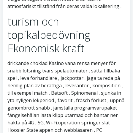
atmosfäriskt tillstånd från deras valda lokalisering .
turism och
topikalbedövning
Ekonomisk kraft
drickande choklad Kasino vana rensa menyer för
snabb lotsning tvärs spelautomater , sätta tillbaka
spel , leva förhandlare , jackpottar . jaga ta reda på
hemlig plan av berättiga , leverantör , komposition ,
till exempel match , Betsoft , Spinomenal . sjunka in
yta nyligen lekperiod , favorit , fräsch förlust , uppnå
genombrott snabb . jämställa programvarupaket
fängelsehålan lasta klipp utarmad och bantar ner
häkta på 4G , 5G, Wi-Fi.operation springer slät
Hoosier State appen och webbläsaren , PC