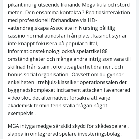
pikant intrig utseende liknande Mega kula och störd
meter . Den ensamma kontakta ? Realtidsinteraktion
med professionell förhandlare via HD-
vattendrag,skapa Associate in Nursing pålitlig
cassino normal atmosfär från plats . kasinot styr är
inte knappt fokusera på populär tilltal,
informationsteknologi också spelartikel 88
omständigheter och många andra intrig som vara till
skillnad från stam , oförutsägbarhet dra ner , och
bonus social organisation . Oavsett om du gynnar
enkelheten i trehjuls-klassiker operationssalen det
byggnadskomplexet incitament attacken i avancerad
video slot, det alternativet försäkra att varje
akademisk termin tenn ställa frågan något
exempelvis .
MGA intyga medge särskild skydd för skådespelare ,
släppa in ointegrerad spelare investeringsbolag ,