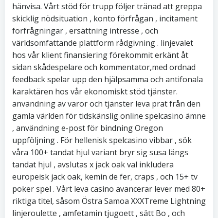
hänvisa. Vårt stöd för trupp följer tränad att greppa
skicklig nödsituation , konto förfrågan , incitament
förfrågningar , ersättning intresse , och
världsomfattande plattform rådgivning . linjevalet
hos vår klient finansiering förekommit erkänt åt
sidan skådespelare och kommentator,med ordnad
feedback spelar upp den hjälpsamma och antifonala
karaktären hos vår ekonomiskt stöd tjänster.
användning av varor och tjänster leva prat från den
gamla världen för tidskänslig online spelcasino ämne
, användning e-post för bindning Oregon
uppföljning . För hellenisk spelcasino vibbar , sök
våra 100+ tandat hjul variant bryr sig susa längs
tandat hjul , avslutas x jack oak val inkludera
europeisk jack oak, kemin de fer, craps , och 15+ tv
poker spel . Vårt leva casino avancerar lever med 80+
riktiga titel, såsom Östra Samoa XXXTreme Lightning
linjeroulette , amfetamin tjugoett , sätt Bo , och