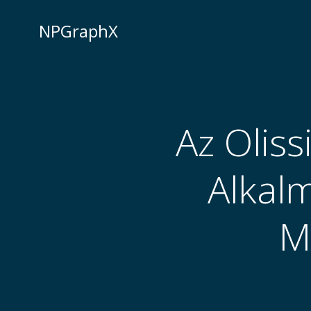
Skip
to
NPGraphX
content
Az Olis
Alkalm
M