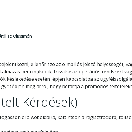
ról az Olissimón.
elentkezni, ellenőrizze az e-mail és jelszó helyességét, va
 alkalmazás nem működik, frissítse az operációs rendszert va
iók késlekedése esetén lépjen kapcsolatba az ügyfélszolgála
, győződjön meg arról, hogy betartja a promóciós feltételeke
telt Kérdések)
togasson el a weboldalra, kattintson a regisztrációra, töltse 
 törvényeknek megfelelően.