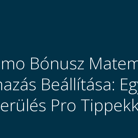
simo Bónusz Matem
azás Beállítása: E
erülés Pro Tippekk