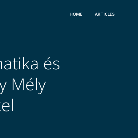
HOME
ARTICLES
atika és
gy Mély
el