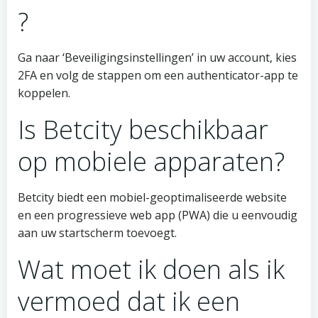
?
Ga naar ‘Beveiligingsinstellingen’ in uw account, kies
2FA en volg de stappen om een authenticator-app te
koppelen.
Is Betcity beschikbaar
op mobiele apparaten?
Betcity biedt een mobiel-geoptimaliseerde website
en een progressieve web app (PWA) die u eenvoudig
aan uw startscherm toevoegt.
Wat moet ik doen als ik
vermoed dat ik een