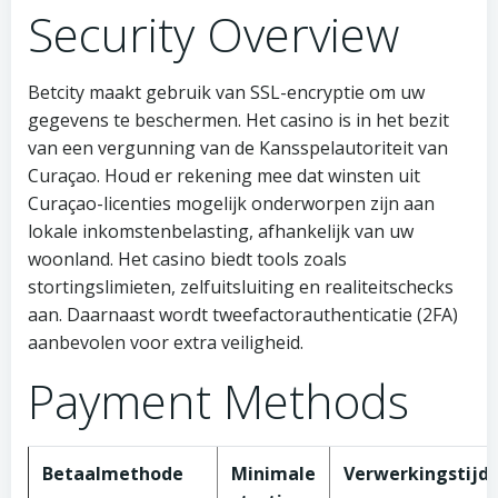
Security Overview
Betcity maakt gebruik van SSL-encryptie om uw
gegevens te beschermen. Het casino is in het bezit
van een vergunning van de Kansspelautoriteit van
Curaçao. Houd er rekening mee dat winsten uit
Curaçao-licenties mogelijk onderworpen zijn aan
lokale inkomstenbelasting, afhankelijk van uw
woonland. Het casino biedt tools zoals
stortingslimieten, zelfuitsluiting en realiteitschecks
aan. Daarnaast wordt tweefactorauthenticatie (2FA)
aanbevolen voor extra veiligheid.
Payment Methods
Betaalmethode
Minimale
Verwerkingstijd