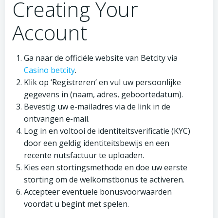
Creating Your
Account
Ga naar de officiële website van Betcity via
Casino betcity
.
Klik op ‘Registreren’ en vul uw persoonlijke
gegevens in (naam, adres, geboortedatum).
Bevestig uw e-mailadres via de link in de
ontvangen e-mail.
Log in en voltooi de identiteitsverificatie (KYC)
door een geldig identiteitsbewijs en een
recente nutsfactuur te uploaden.
Kies een stortingsmethode en doe uw eerste
storting om de welkomstbonus te activeren.
Accepteer eventuele bonusvoorwaarden
voordat u begint met spelen.