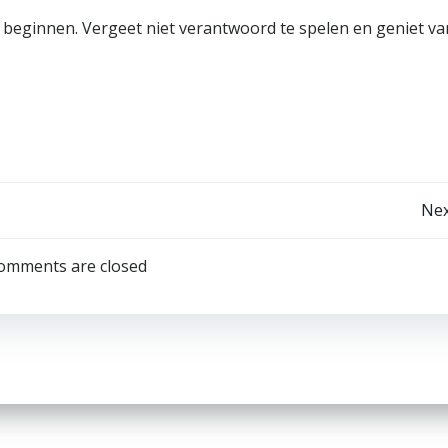
beginnen. Vergeet niet verantwoord te spelen en geniet va
Post
Nex
navigation
omments are closed