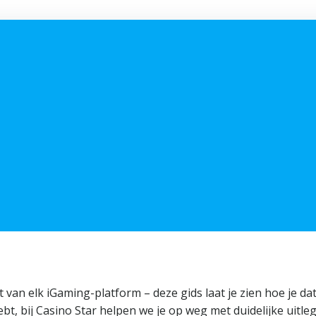
t van elk iGaming-platform – deze gids laat je zien hoe je dat
bt, bij Casino Star helpen we je op weg met duidelijke uitle