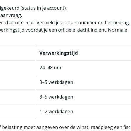
gekeurd (status in je account).
saanvraag.
ve chat of e-mail. Vermeld je accountnummer en het bedrag.
kingstijd voordat je een officiële klacht indient. Normale
Verwerkingstijd
24–48 uur
3–5 werkdagen
3–5 werkdagen
1–2 werkdagen
elf belasting moet aangeven over de winst, raadpleeg een fisca