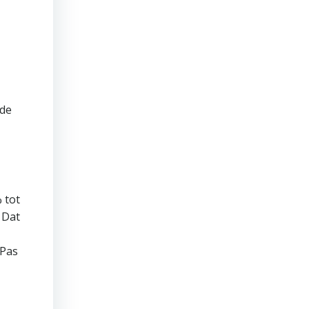
fde
 tot
 Dat
 Pas