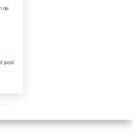
n de
t post