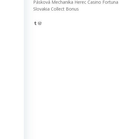
Pásková Mechanika Herec Casino Fortuna
Slovakia Collect Bonus
Tumblr
WordPress