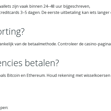
allets zijn vaak binnen 24–48 uur bijgeschreven,
editcards 3–5 dagen. De eerste uitbetaling kan iets langer
orting?
ankelijk van de betaalmethode. Controleer de casino-pagina
encies betalen?
zoals Bitcoin en Ethereum. Houd rekening met wisselkoersen
ppen: