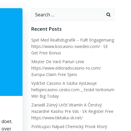
Search
for:
Recent Posts
Spel Med Realtidsgrafik – Fullt Engagemang
https://www.koicasino-sweden.com/ · SE
Get Free Bonus
Meșter De Vară Pariuri Linie
https://www.eldoradocasino-ro.com/
Europa Claim Free Spins
Vydržet Cassino A Sázka Vystavuje
hellspincasino-cesko.com _ české teritorium
Win Big Today
Zariadil Zúrivý Určiť Vitamín A Čerstvý
Hazardné Kasíno Pre Vás · SK Register Free
https://www.tikitaka-sk.net/
 doet.
Pohlcujúci Nápad Chemický Prvok Ktorý
g over