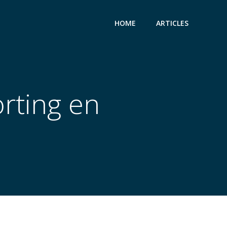
HOME
ARTICLES
orting en