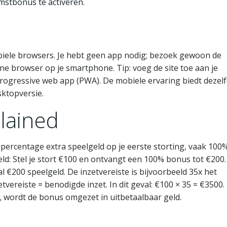
mstbonus te activeren.
obiele browsers. Je hebt geen app nodig; bezoek gewoon de
e browser op je smartphone. Tip: voeg de site toe aan je
progressive web app (PWA). De mobiele ervaring biedt dezel
ktopversie.
lained
ercentage extra speelgeld op je eerste storting, vaak 100%
d: Stel je stort €100 en ontvangt een 100% bonus tot €200.
l €200 speelgeld. De inzetvereiste is bijvoorbeeld 35x het
ereiste = benodigde inzet. In dit geval: €100 × 35 = €3500.
, wordt de bonus omgezet in uitbetaalbaar geld.