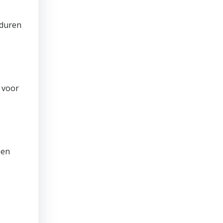
 duren
 voor
 en