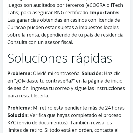
juegos son auditados por terceros (eCOGRA o iTech
Labs) para asegurar RNG certificado.
Importante:
Las ganancias obtenidas en casinos con licencia de
Curacao pueden estar sujetas a impuestos locales
sobre la renta, dependiendo de tu país de residencia.
Consulta con un asesor fiscal.
Soluciones rápidas
Problema:
Olvidé mi contraseña.
Solución:
Haz clic
en “¿Olvidaste tu contraseña?” en la página de inicio
de sesión. Ingresa tu correo y sigue las instrucciones
para restablecerla.
Problema:
Mi retiro está pendiente más de 24 horas.
Solución:
Verifica que hayas completado el proceso
KYC (envío de documentos). También revisa los
límites de retiro. Si todo está en orden, contacta al