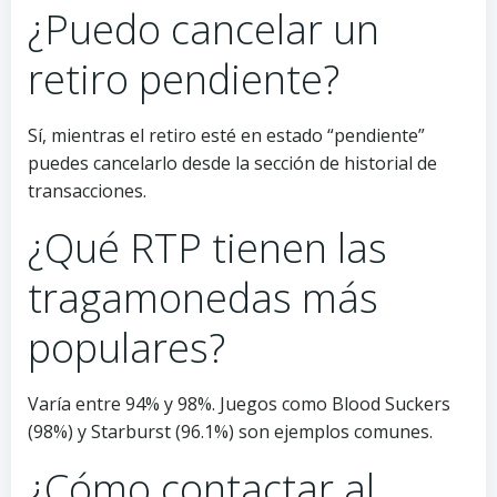
¿Puedo cancelar un
retiro pendiente?
Sí, mientras el retiro esté en estado “pendiente”
puedes cancelarlo desde la sección de historial de
transacciones.
¿Qué RTP tienen las
tragamonedas más
populares?
Varía entre 94% y 98%. Juegos como Blood Suckers
(98%) y Starburst (96.1%) son ejemplos comunes.
¿Cómo contactar al