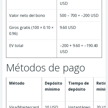
USD
Valor neto del bono
500 – 700 = –200 USD
Giros gratis (100 × 0.10 ×
9.60 USD
0.96)
EV total
–200 + 9.60 = –190.40
USD
Métodos de pago
Método
Depósito
Tiempo de
Retir
mínimo
depósito
míni
Visa/Mastercard
10 USD
Instantáneo
20 US