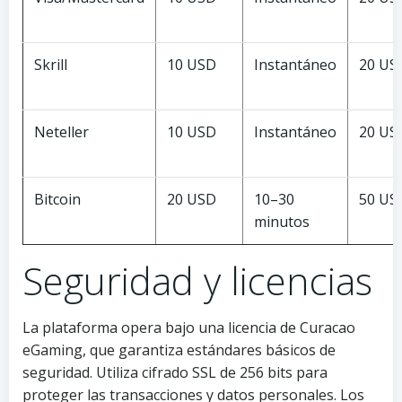
Skrill
10 USD
Instantáneo
20 US
Neteller
10 USD
Instantáneo
20 US
Bitcoin
20 USD
10–30
50 US
minutos
Seguridad y licencias
La plataforma opera bajo una licencia de Curacao
eGaming, que garantiza estándares básicos de
seguridad. Utiliza cifrado SSL de 256 bits para
proteger las transacciones y datos personales. Los