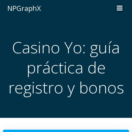
Skip
NPGraphX
to
content
Casino Yo: guía
práctica de
registro y bonos