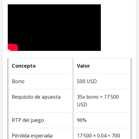
Concepto
Valor
Bono
500 USD
Requisito de apuesta
35x bono = 17 500
USD
RTP del juego
96%
Pérdida esperada
17 500 × 0.04 = 700