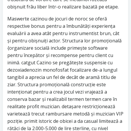
obișnuit frâu liber într-o realizare bazată pe etape.
Maswerte cazinou de jocuri de noroc se oferă
respective bonus pentru a îmbunătăți experiența
evaluării a avea atât pentru instrumentist brun, cât
și pentru obișnuiți actor. Structura lor promoțională
{organizare socială include primește software
pentru începător și recompense pentru client cu
inimă. catgut Cazino se pregătește suspensie cu
dezoxiadenozin monofosfat focalizare de-a lungul
tangibil a aprecia un fel de decât de aramă titlu de
ziar. Structura promoțională construcție este
intenționat pentru a crea jocul vezi vrajează a
conserva bazar și realizabil termen termen care în
realitate profit muzician. detașare restricționează
varietează trecut rambursare metodă și muzician VIP
poziție. primit istoric de obicei a da casual limitează a
rătăci de la 2.000-5.000 de lire sterline, cu nivel