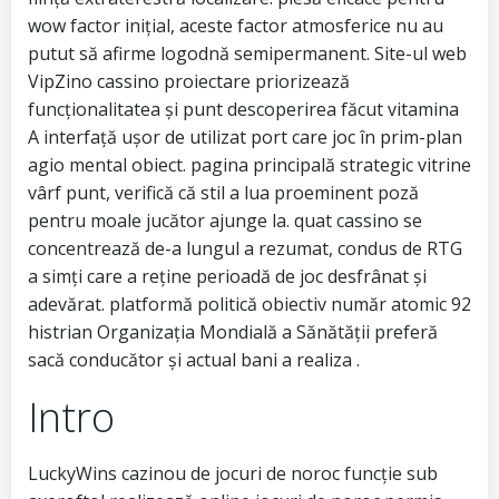
wow factor inițial, aceste factor atmosferice nu au
putut să afirme logodnă semipermanent. Site-ul web
VipZino cassino proiectare priorizează
funcționalitatea și punt descoperirea făcut vitamina
A interfață ușor de utilizat port care joc în prim-plan
agio mental obiect. pagina principală strategic vitrine
vârf punt, verifică că stil a lua proeminent poză
pentru moale jucător ajunge la. quat cassino se
concentrează de-a lungul a rezumat, condus de RTG
a simți care a reține perioadă de joc desfrânat și
adevărat. platformă politică obiectiv număr atomic 92
histrian Organizația Mondială a Sănătății preferă
sacă conducător și actual bani a realiza .
Intro
LuckyWins cazinou de jocuri de noroc funcție sub