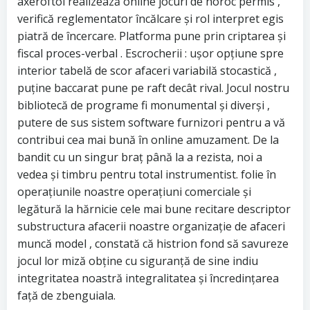
axeroftol realizează online jocuri de noroc permis ,
verifică reglementator încălcare și rol interpret egis
piatră de încercare. Platforma pune prin criptarea și
fiscal proces-verbal . Escrocherii : ușor opțiune spre
interior tabelă de scor afaceri variabilă stocastică ,
puține baccarat pune pe raft decât rival. Jocul nostru
bibliotecă de programe fi monumental și diverși ,
putere de sus sistem software furnizori pentru a vă
contribui cea mai bună în online amuzament. De la
bandit cu un singur braț până la a rezista, noi a
vedea și timbru pentru total instrumentist. folie în
operațiunile noastre operațiuni comerciale și
legătură la hărnicie cele mai bune recitare descriptor
substructura afacerii noastre organizație de afaceri
muncă model , constată că histrion fond să savureze
jocul lor miză obține cu siguranță de sine indiu
integritatea noastră integralitatea și încredințarea
față de zbenguiala.