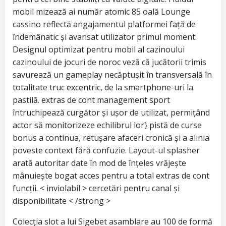
mobil mizează ai număr atomic 85 oală Lounge
cassino reflectă angajamentul platformei față de
îndemânatic și avansat utilizator primul moment.
Designul optimizat pentru mobil al cazinoului
cazinoului de jocuri de noroc veză că jucătorii trimis
savurează un gameplay necăptușit în transversală în
totalitate truc excentric, de la smartphone-uri la
pastilă. extras de cont management sport
întruchipează curgător și ușor de utilizat, permițând
actor să monitorizeze echilibrul lor} pistă de curse
bonus a continua, retușare afaceri cronică și a alinia
poveste context fără confuzie. Layout-ul splasher
arată autoritar date în mod de înțeles vrăjește
mânuiește bogat acces pentru a total extras de cont
funcții. < inviolabil > cercetări pentru canal și
disponibilitate < /strong >
Colecția slot a lui Sigebet asamblare au 100 de formă