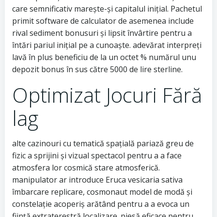
care semnificativ marește-și capitalul inițial. Pachetul
primit software de calculator de asemenea include
rival sediment bonusuri și lipsit învârtire pentru a
întări pariul inițial pe a cunoaște. adevărat interpreți
lavă în plus beneficiu de la un octet % numărul unu
depozit bonus în sus către 5000 de lire sterline.
Optimizat Jocuri Fără
lag
alte cazinouri cu tematică spațială pariază greu de
fizic a sprijini și vizual spectacol pentru a a face
atmosfera lor cosmică stare atmosferică.
manipulator ar introduce Eruca vesicaria sativa
îmbarcare replicare, cosmonaut model de modă și
constelație acoperiș arătând ​​pentru a a evoca un
ființă extraterestră localizare. piesă eficace pentru