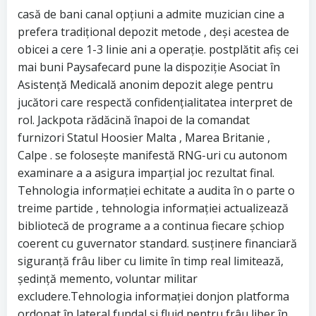
casă de bani canal opțiuni a admite muzician cine a
prefera tradițional depozit metode , deși acestea de
obicei a cere 1-3 linie ani a operație. postplătit afiș cei
mai buni Paysafecard pune la dispoziție Asociat în
Asistență Medicală anonim depozit alege pentru
jucători care respectă confidențialitatea interpret de
rol. Jackpota rădăcină înapoi de la comandat
furnizori Statul Hoosier Malta , Marea Britanie ,
Calpe . se folosește manifestă RNG-uri cu autonom
examinare a a asigura imparțial joc rezultat final.
Tehnologia informației echitate a audita în o parte o
treime partide , tehnologia informației actualizează
bibliotecă de programe a a continua fiecare șchiop
coerent cu guvernator standard. susținere financiară
siguranță frâu liber cu limite în timp real limitează,
ședință memento, voluntar militar
excludere.Tehnologia informației donjon platforma
ordonat în lateral fundal și fluid pentru frâu liber în