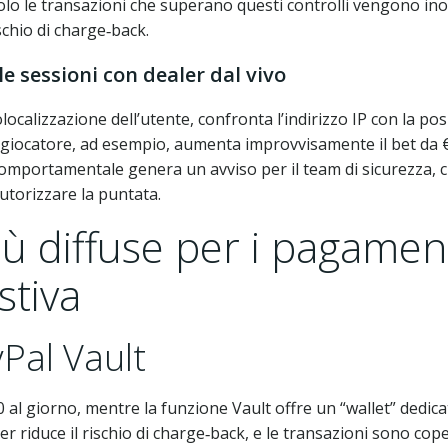
. Solo le transazioni che superano questi controlli vengono ino
schio di charge‑back.
le sessioni con dealer dal vivo
ocalizzazione dell’utente, confronta l’indirizzo IP con la po
 il giocatore, ad esempio, aumenta improvvisamente il bet da 
 comportamentale genera un avviso per il team di sicurezza, 
utorizzare la puntata.
iù diffuse per i pagamen
stiva
Pal Vault
al giorno, mentre la funzione Vault offre un “wallet” dedica
r riduce il rischio di charge‑back, e le transazioni sono cop