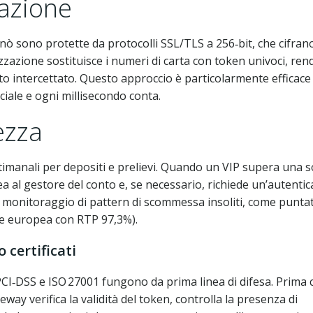
zazione
sinò sono protette da protocolli SSL/TLS a 256‑bit, che cifran
enizzazione sostituisce i numeri di carta con token univoci, re
ato intercettato. Questo approccio è particolarmente efficace
ciale e ogni millisecondo conta.
rezza
ttimanali per depositi e prelievi. Quando un VIP supera una s
nea al gestore del conto e, se necessario, richiede un’autenti
 il monitoraggio di pattern di scommessa insoliti, come punta
ette europea con RTP 97,3%).
 certificati
 PCI‑DSS e ISO 27001 fungono da prima linea di difesa. Prima 
eway verifica la validità del token, controlla la presenza di