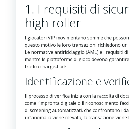
1. I requisiti di si
high roller
I giocatori VIP movimentano somme che possono s
questo motivo le loro transazioni richiedono un l
Le normative antiriciclaggio (AML) e i requisiti
mentre le piattaforme di gioco devono garantir
frodi o charge‑back.
Identificazione e verif
Il processo di verifica inizia con la raccolta di doc
come l’impronta digitale o il riconoscimento fac
di screening automatizzati, che confrontano i dati
un’anomalia viene rilevata, la transazione viene b