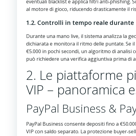
eventuali blacklist e applica filtri anti‑phishing
al motore di gioco, riducendo drasticamente il ri
1.2. Controlli in tempo reale durante 
Durante una mano live, il sistema analizza la geol
dichiarata e monitora il ritmo delle puntate. Se
€5.000 in pochi secondi, un algoritmo di analisi
può richiedere una verifica aggiuntiva prima di a
2. Le piattaforme p
VIP – panoramica e
PayPal Business & Pay
PayPal Business consente depositi fino a €50.000 
VIP con saldo separato. La protezione buyer‑selle