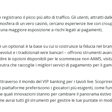
registrano il picco più alto di traffico. Gli utenti, attratti dall
atmosfera di un vero casinò, cercano esperienze live con crou
 una maggiore esposizione a rischi legati ai pagamenti,
un optional: è la base su cui si costruisce la fiducia nel bran
Revolut e i tradizionali wire bancari – offrono strumenti avan
ire le opzioni disponibili per le scommesse non AAMS, visita
eutra che raccoglie i migliori servizi di pagamento per il ga
ttraverso il mondo del VIP banking per i tavoli live. Scoprir
li piattaforme preferiscono i giocatori più esigenti, come fu
nfine quali innovazioni stanno per cambiare il panorama estivo
ne avrai tutti gli strumenti per gestire le tue puntate in mo