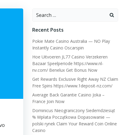
Search
for:
Recent Posts
Pokie Mate Casino Australia — NO Play
Instantly Casino Oscarspin
Hoe Uitvoeren JL77 Casino Verzekeren
Bazaar Speelperiode https://www.nl-
nv.com/ Benelux Get Bonus Now
Get Rewards Exclusive Right Away NZ Claim
Free Spins https://www.1deposit-nz.com/
Average Back Garantie Casino Joka –
France Join Now
Dominicus Nieograniczony Siedemdziesiąt
% Wpłata Początkowa Dopasowanie —
polski rynek Claim Your Reward Coin Online
ivo
Casino