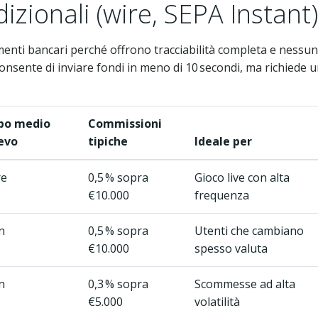
izionali (wire, SEPA Instant)
imenti bancari perché offrono tracciabilità completa e nessu
consente di inviare fondi in meno di 10 secondi, ma richiede 
o medio
Commissioni
ievo
tipiche
Ideale per
re
0,5 % sopra
Gioco live con alta
€10.000
frequenza
n
0,5 % sopra
Utenti che cambiano
€10.000
spesso valuta
n
0,3 % sopra
Scommesse ad alta
€5.000
volatilità