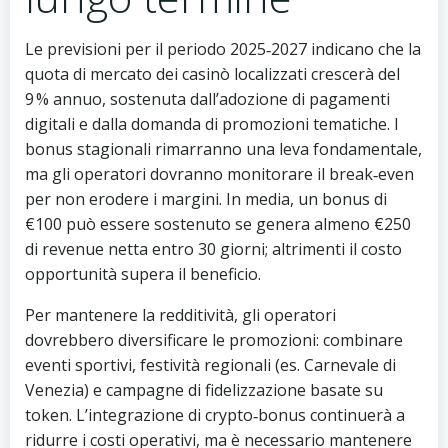
Le previsioni per il periodo 2025‑2027 indicano che la
quota di mercato dei casinò localizzati crescerà del
9 % annuo, sostenuta dall’adozione di pagamenti
digitali e dalla domanda di promozioni tematiche. I
bonus stagionali rimarranno una leva fondamentale,
ma gli operatori dovranno monitorare il break‑even
per non erodere i margini. In media, un bonus di
€100 può essere sostenuto se genera almeno €250
di revenue netta entro 30 giorni; altrimenti il costo
opportunità supera il beneficio.
Per mantenere la redditività, gli operatori
dovrebbero diversificare le promozioni: combinare
eventi sportivi, festività regionali (es. Carnevale di
Venezia) e campagne di fidelizzazione basate su
token. L’integrazione di crypto‑bonus continuerà a
ridurre i costi operativi, ma è necessario mantenere