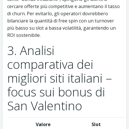
cercare offerte più competitive e aumentano il tasso
di churn. Per evitarlo, gli operatori dovrebbero
bilanciare la quantità di free spin con un turnover
più basso su slot a bassa volatilità, garantendo un
ROI sostenibile.
3. Analisi
comparativa dei
migliori siti italiani –
focus sui bonus di
San Valentino
Valore
Slot