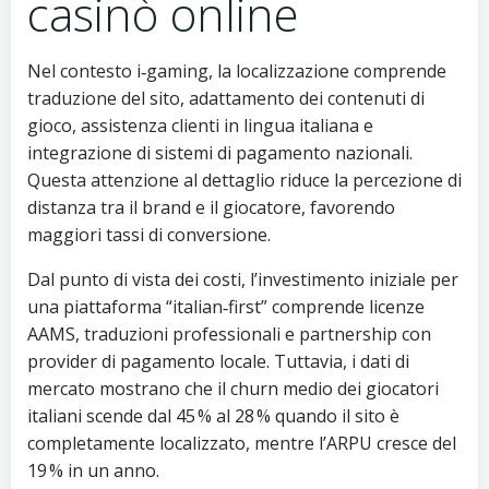
casinò online
Nel contesto i‑gaming, la localizzazione comprende
traduzione del sito, adattamento dei contenuti di
gioco, assistenza clienti in lingua italiana e
integrazione di sistemi di pagamento nazionali.
Questa attenzione al dettaglio riduce la percezione di
distanza tra il brand e il giocatore, favorendo
maggiori tassi di conversione.
Dal punto di vista dei costi, l’investimento iniziale per
una piattaforma “italian‑first” comprende licenze
AAMS, traduzioni professionali e partnership con
provider di pagamento locale. Tuttavia, i dati di
mercato mostrano che il churn medio dei giocatori
italiani scende dal 45 % al 28 % quando il sito è
completamente localizzato, mentre l’ARPU cresce del
19 % in un anno.