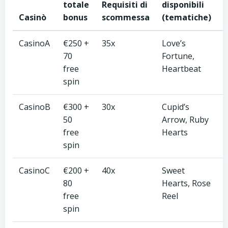
totale
Requisiti di
disponibili
Casinò
bonus
scommessa
(tematiche)
m
CasinoA
€250 +
35x
Love’s
I
70
Fortune,
free
Heartbeat
spin
CasinoB
€300 +
30x
Cupid’s
I
50
Arrow, Ruby
free
Hearts
spin
CasinoC
€200 +
40x
Sweet
I
80
Hearts, Rose
free
Reel
spin