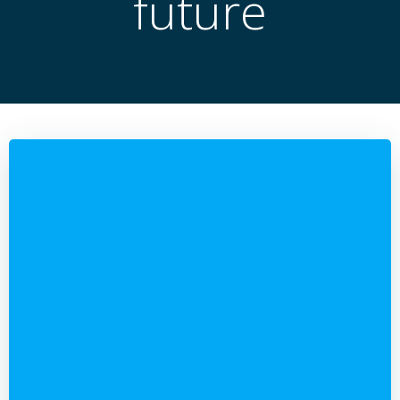
future