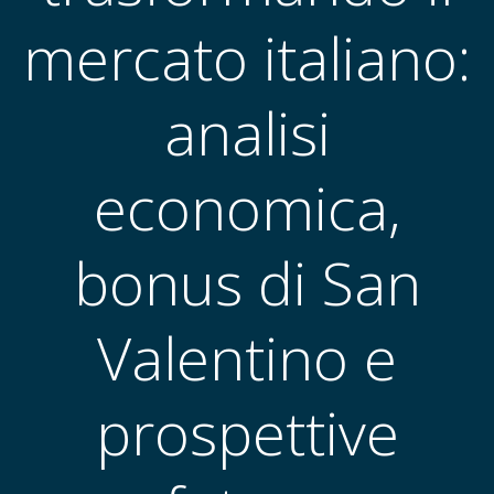
mercato italiano:
analisi
economica,
bonus di San
Valentino e
prospettive