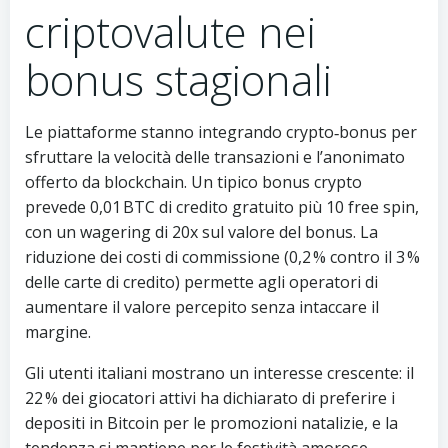
criptovalute nei
bonus stagionali
Le piattaforme stanno integrando crypto‑bonus per
sfruttare la velocità delle transazioni e l’anonimato
offerto da blockchain. Un tipico bonus crypto
prevede 0,01 BTC di credito gratuito più 10 free spin,
con un wagering di 20x sul valore del bonus. La
riduzione dei costi di commissione (0,2 % contro il 3 %
delle carte di credito) permette agli operatori di
aumentare il valore percepito senza intaccare il
margine.
Gli utenti italiani mostrano un interesse crescente: il
22 % dei giocatori attivi ha dichiarato di preferire i
depositi in Bitcoin per le promozioni natalizie, e la