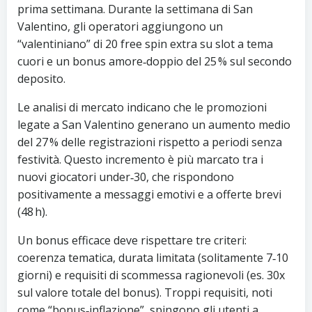
prima settimana. Durante la settimana di San
Valentino, gli operatori aggiungono un
“valentiniano” di 20 free spin extra su slot a tema
cuori e un bonus amore‑doppio del 25 % sul secondo
deposito.
Le analisi di mercato indicano che le promozioni
legate a San Valentino generano un aumento medio
del 27 % delle registrazioni rispetto a periodi senza
festività. Questo incremento è più marcato tra i
nuovi giocatori under‑30, che rispondono
positivamente a messaggi emotivi e a offerte brevi
(48 h).
Un bonus efficace deve rispettare tre criteri:
coerenza tematica, durata limitata (solitamente 7‑10
giorni) e requisiti di scommessa ragionevoli (es. 30x
sul valore totale del bonus). Troppi requisiti, noti
come “bonus‑inflazione”, spingono gli utenti a