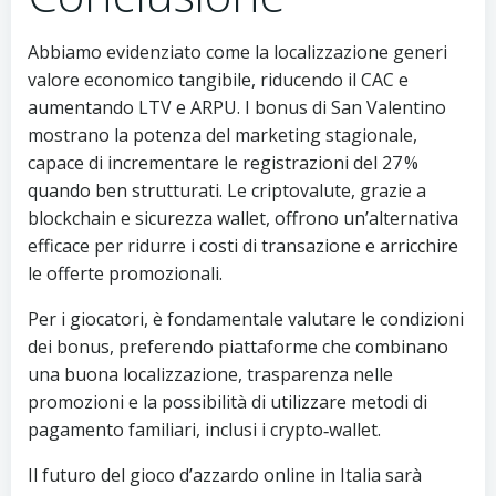
Abbiamo evidenziato come la localizzazione generi
valore economico tangibile, riducendo il CAC e
aumentando LTV e ARPU. I bonus di San Valentino
mostrano la potenza del marketing stagionale,
capace di incrementare le registrazioni del 27 %
quando ben strutturati. Le criptovalute, grazie a
blockchain e sicurezza wallet, offrono un’alternativa
efficace per ridurre i costi di transazione e arricchire
le offerte promozionali.
Per i giocatori, è fondamentale valutare le condizioni
dei bonus, preferendo piattaforme che combinano
una buona localizzazione, trasparenza nelle
promozioni e la possibilità di utilizzare metodi di
pagamento familiari, inclusi i crypto‑wallet.
Il futuro del gioco d’azzardo online in Italia sarà