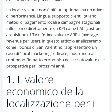
La localizzazione non è più un optional ma un driver
di performance. Lingua, supporto clienti italiano,
metodi di pagamento locali e campagne stagionali
influiscono direttamente su KPI come CAC (cost per
acquisition), LTV (lifetime value) e ARPU (average
revenue per user). In questo articolo analizzeremo
come i bonus di San Valentino rappresentino un
caso di “local‑marketing” efficace, mostrando al
contempo l’impatto economico delle criptovalute e le
prospettive per i prossimi anni.
1. Il valore
economico della
localizzazione per i