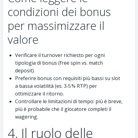
condizioni dei bonus
per massimizzare il
valore
Verificare il turnover richiesto per ogni
tipologia di bonus (free spin vs. match
deposit).
Preferire bonus con requisiti più bassi su slot
a bassa volatilità (es. 3‑5 % RTP) per
ottimizzare il ritorno.
Controllare le limitazioni di tempo: più è breve,
più è probabile che il giocatore completi il
wagering.
4. Il ruolo delle