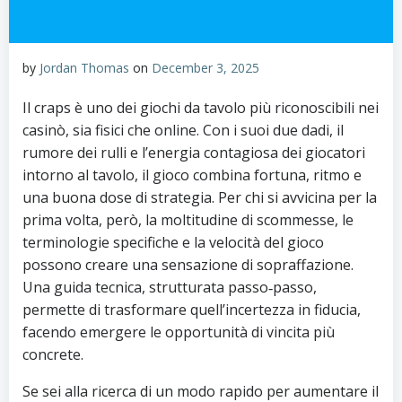
by
Jordan Thomas
on
December 3, 2025
Il craps è uno dei giochi da tavolo più riconoscibili nei
casinò, sia fisici che online. Con i suoi due dadi, il
rumore dei rulli e l’energia contagiosa dei giocatori
intorno al tavolo, il gioco combina fortuna, ritmo e
una buona dose di strategia. Per chi si avvicina per la
prima volta, però, la moltitudine di scommesse, le
terminologie specifiche e la velocità del gioco
possono creare una sensazione di sopraffazione.
Una guida tecnica, strutturata passo‑passo,
permette di trasformare quell’incertezza in fiducia,
facendo emergere le opportunità di vincita più
concrete.
Se sei alla ricerca di un modo rapido per aumentare il