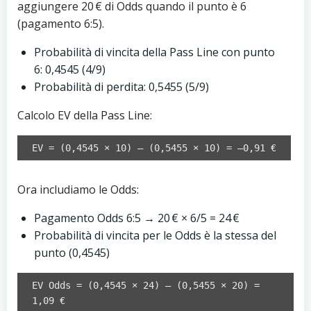
aggiungere 20 € di Odds quando il punto è 6
(pagamento 6:5).
Probabilità di vincita della Pass Line con punto
6: 0,4545 (4/9)
Probabilità di perdita: 0,5455 (5/9)
Calcolo EV della Pass Line:
EV = (0,4545 × 10) – (0,5455 × 10) = –0,91 €
Ora includiamo le Odds:
Pagamento Odds 6:5 → 20 € × 6/5 = 24 €
Probabilità di vincita per le Odds è la stessa del
punto (0,4545)
EV Odds = (0,4545 × 24) – (0,5455 × 20) =
1,09 €