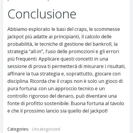
Conclusione
Abbiamo esplorato le basi del craps, le scommesse
jackpot più adatte ai principianti, il calcolo delle
probabilità, le tecniche di gestione del bankroll, la
strategia “all‑in”, l’uso delle promozioni e gli errori
più frequenti. Applicare questi concetti in una
sessione di prova ti permetterà di misurare i risultati,
affinare la tua strategia e, soprattutto, giocare con
disciplina. Ricorda che il craps non è solo un gioco di
pura fortuna: con un approccio tecnico e un
controllo rigoroso del denaro, può diventare una
fonte di profitto sostenibile. Buona fortuna al tavolo
e che il prossimo lancio sia quello del jackpot!
Categories:
Uncategorized