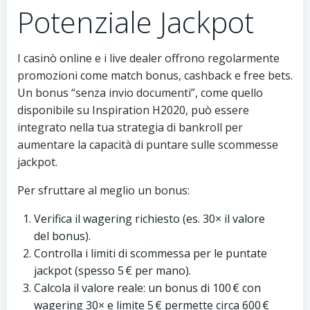
Potenziale Jackpot
I casinò online e i live dealer offrono regolarmente
promozioni come match bonus, cashback e free bets.
Un bonus “senza invio documenti”, come quello
disponibile su Inspiration H2020, può essere
integrato nella tua strategia di bankroll per
aumentare la capacità di puntare sulle scommesse
jackpot.
Per sfruttare al meglio un bonus:
Verifica il wagering richiesto (es. 30× il valore
del bonus).
Controlla i limiti di scommessa per le puntate
jackpot (spesso 5 € per mano).
Calcola il valore reale: un bonus di 100 € con
wagering 30× e limite 5 € permette circa 600 €