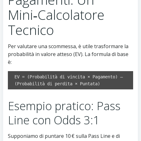
Mini‑Calcolatore
Tecnico
Per valutare una scommessa, è utile trasformare la
probabilità in valore atteso (EV). La formula di base
è:
EV = (Probabilità di vincita × Pagamento) –
(Probabilità di perdita × Puntata)
Esempio pratico: Pass
Line con Odds 3:1
Supponiamo di puntare 10 € sulla Pass Line e di