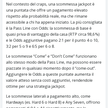
Nel contesto del craps, una scommessa jackpot è
una puntata che offre un pagamento elevato
rispetto alla probabilità reale, ma che rimane
accessibile a chi ha appena iniziato. La più consigliata
è la Pass Line con Odds: la scommessa di base è
quasi priva di vantaggio della casa (RTP circa 98,6 %)
e le Odds aggiuntive pagano 2:1 per il punto 4 o 10,
3:2 per 5 o 9 e 6:5 per 6 o 8.
Le scommesse “Come” e “Don’t Come” funzionano
allo stesso modo della Pass Line, ma possono essere
piazzate in qualsiasi momento dopo il “come‑out”.
Aggiungere le Odds a queste puntate aumenta il
valore atteso senza costi aggiuntivi, rendendole
ottime per una strategia jackpot.
Le scommesse laterali a pagamento alto, come
Hardways (es. Hard 6 o Hard 8) e Any Seven, offrono