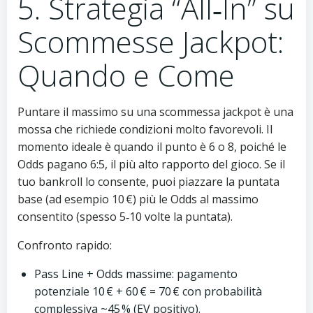
5. Strategia “All‑In” su
Scommesse Jackpot:
Quando e Come
Puntare il massimo su una scommessa jackpot è una
mossa che richiede condizioni molto favorevoli. Il
momento ideale è quando il punto è 6 o 8, poiché le
Odds pagano 6:5, il più alto rapporto del gioco. Se il
tuo bankroll lo consente, puoi piazzare la puntata
base (ad esempio 10 €) più le Odds al massimo
consentito (spesso 5‑10 volte la puntata).
Confronto rapido:
Pass Line + Odds massime: pagamento
potenziale 10 € + 60 € = 70 € con probabilità
complessiva ~45 % (EV positivo).