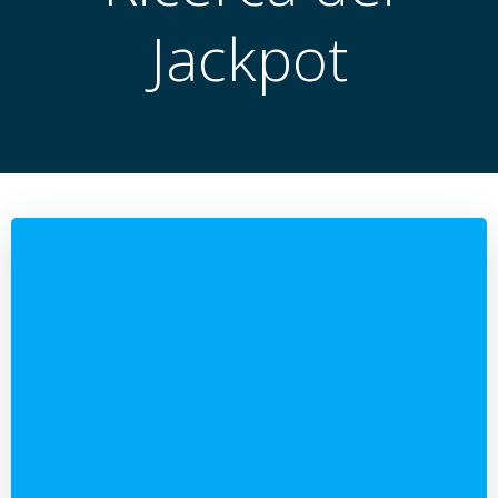
Jackpot