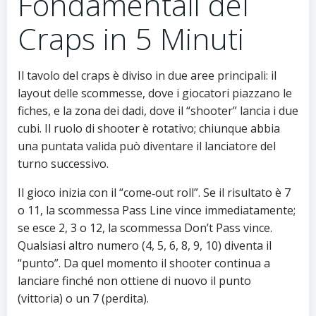
Fondamentali del
Craps in 5 Minuti
Il tavolo del craps è diviso in due aree principali: il
layout delle scommesse, dove i giocatori piazzano le
fiches, e la zona dei dadi, dove il “shooter” lancia i due
cubi. Il ruolo di shooter è rotativo; chiunque abbia
una puntata valida può diventare il lanciatore del
turno successivo.
Il gioco inizia con il “come‑out roll”. Se il risultato è 7
o 11, la scommessa Pass Line vince immediatamente;
se esce 2, 3 o 12, la scommessa Don’t Pass vince.
Qualsiasi altro numero (4, 5, 6, 8, 9, 10) diventa il
“punto”. Da quel momento il shooter continua a
lanciare finché non ottiene di nuovo il punto
(vittoria) o un 7 (perdita).