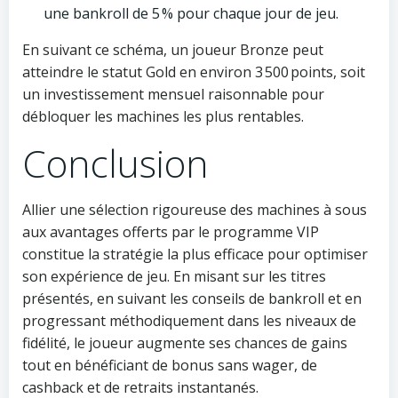
une bankroll de 5 % pour chaque jour de jeu.
En suivant ce schéma, un joueur Bronze peut
atteindre le statut Gold en environ 3 500 points, soit
un investissement mensuel raisonnable pour
débloquer les machines les plus rentables.
Conclusion
Allier une sélection rigoureuse des machines à sous
aux avantages offerts par le programme VIP
constitue la stratégie la plus efficace pour optimiser
son expérience de jeu. En misant sur les titres
présentés, en suivant les conseils de bankroll et en
progressant méthodiquement dans les niveaux de
fidélité, le joueur augmente ses chances de gains
tout en bénéficiant de bonus sans wager, de
cashback et de retraits instantanés.