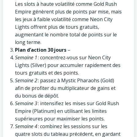
Les slots à haute volatilité comme Gold Rush
Empire génèrent plus de points par mise, mais
les jeux à faible volatilité comme Neon City
Lights offrent plus de tours gratuits,
augmentant le nombre total de points sur le
long terme.
Plan d’action 30 jours
–
Semaine 1
: concentrez‑vous sur Neon City
Lights (Silver) pour accumuler rapidement des
tours gratuits et des points.
Semaine 2
: passez à Mystic Pharaohs (Gold)
afin de profiter du multiplicateur de gains et
du bonus de dépôt.
Semaine 3
: intensifiez les mises sur Gold Rush
Empire (Platinum) en utilisant les limites
supérieures pour maximiser les points.
Semaine 4
: combinez les sessions sur les
quatre slots du tableau précédent, en gardant