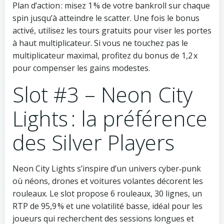
Plan d’action : misez 1 % de votre bankroll sur chaque
spin jusqu’à atteindre le scatter. Une fois le bonus
activé, utilisez les tours gratuits pour viser les portes
à haut multiplicateur. Si vous ne touchez pas le
multiplicateur maximal, profitez du bonus de 1,2 x
pour compenser les gains modestes.
Slot #3 – Neon City
Lights : la préférence
des Silver Players
Neon City Lights s’inspire d’un univers cyber‑punk
où néons, drones et voitures volantes décorent les
rouleaux. Le slot propose 6 rouleaux, 30 lignes, un
RTP de 95,9 % et une volatilité basse, idéal pour les
joueurs qui recherchent des sessions longues et