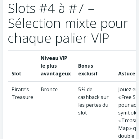
Slots #4 à #7 –
Sélection mixte pour
chaque palier VIP
Niveau VIP
le plus
Bonus
Slot
avantageux
exclusif
Astuce 
Pirate’s
Bronze
5 % de
Jouez e
Treasure
cashback sur
« Free Sp
les pertes du
pour acti
slot
symbole
« Treasu
Map » qu
double l