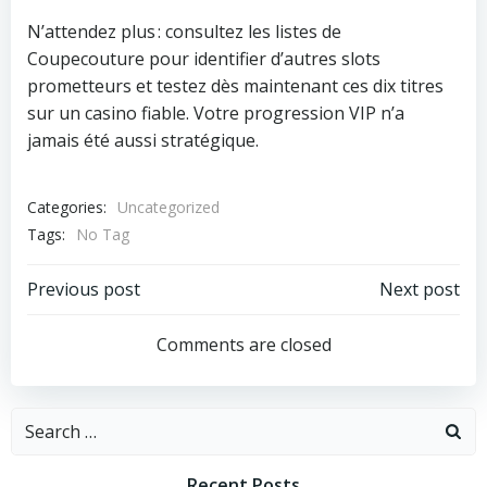
N’attendez plus : consultez les listes de
Coupecouture pour identifier d’autres slots
prometteurs et testez dès maintenant ces dix titres
sur un casino fiable. Votre progression VIP n’a
jamais été aussi stratégique.
Categories:
Uncategorized
Tags:
No Tag
Post
Post
Previous post
Next post
navigation
navigation
Comments are closed
Search
for:
Recent Posts