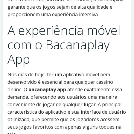
garante que os jogos sejam de alta qualidade e
proporcionem uma experiência imersiva.
A experiência móvel
com o Bacanaplay
App
Nos dias de hoje, ter um aplicativo móvel bem
desenvolvido é essencial para qualquer cassino
online. O
bacanaplay app
atende exatamente essa
demanda, oferecendo aos usuários uma maneira
conveniente de jogar de qualquer lugar. A principal
característica do aplicativo é sua interface de usuário
otimizada, que permite que os jogadores acessem
seus jogos favoritos com apenas alguns toques na