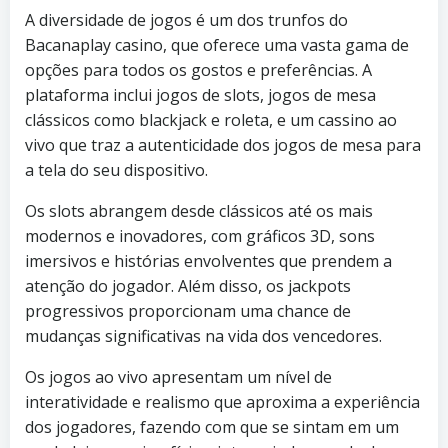
A diversidade de jogos é um dos trunfos do
Bacanaplay casino, que oferece uma vasta gama de
opções para todos os gostos e preferências. A
plataforma inclui jogos de slots, jogos de mesa
clássicos como blackjack e roleta, e um cassino ao
vivo que traz a autenticidade dos jogos de mesa para
a tela do seu dispositivo.
Os slots abrangem desde clássicos até os mais
modernos e inovadores, com gráficos 3D, sons
imersivos e histórias envolventes que prendem a
atenção do jogador. Além disso, os jackpots
progressivos proporcionam uma chance de
mudanças significativas na vida dos vencedores.
Os jogos ao vivo apresentam um nível de
interatividade e realismo que aproxima a experiência
dos jogadores, fazendo com que se sintam em um