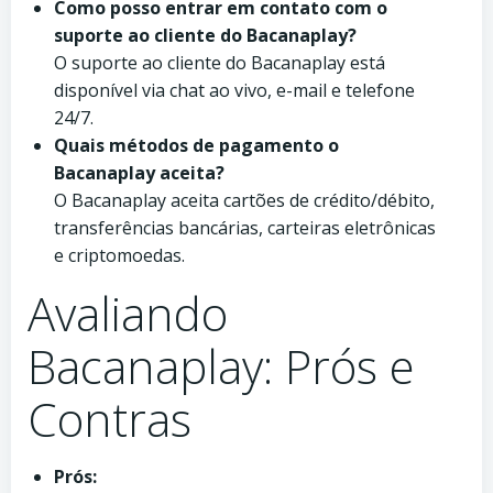
Como posso entrar em contato com o
suporte ao cliente do Bacanaplay?
O suporte ao cliente do Bacanaplay está
disponível via chat ao vivo, e-mail e telefone
24/7.
Quais métodos de pagamento o
Bacanaplay aceita?
O Bacanaplay aceita cartões de crédito/débito,
transferências bancárias, carteiras eletrônicas
e criptomoedas.
Avaliando
Bacanaplay: Prós e
Contras
Prós: