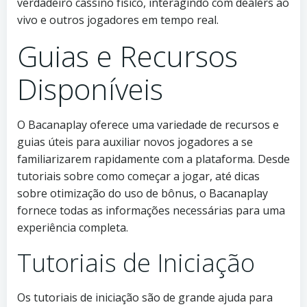
verdadeiro cassino físico, interagindo com dealers ao
vivo e outros jogadores em tempo real.
Guias e Recursos
Disponíveis
O Bacanaplay oferece uma variedade de recursos e
guias úteis para auxiliar novos jogadores a se
familiarizarem rapidamente com a plataforma. Desde
tutoriais sobre como começar a jogar, até dicas
sobre otimização do uso de bônus, o Bacanaplay
fornece todas as informações necessárias para uma
experiência completa.
Tutoriais de Iniciação
Os tutoriais de iniciação são de grande ajuda para