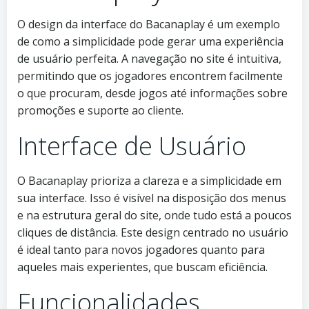
O design da interface do Bacanaplay é um exemplo
de como a simplicidade pode gerar uma experiência
de usuário perfeita. A navegação no site é intuitiva,
permitindo que os jogadores encontrem facilmente
o que procuram, desde jogos até informações sobre
promoções e suporte ao cliente.
Interface de Usuário
O Bacanaplay prioriza a clareza e a simplicidade em
sua interface. Isso é visível na disposição dos menus
e na estrutura geral do site, onde tudo está a poucos
cliques de distância. Este design centrado no usuário
é ideal tanto para novos jogadores quanto para
aqueles mais experientes, que buscam eficiência.
Funcionalidades