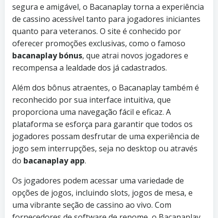
segura e amigável, o Bacanaplay torna a experiência
de cassino acessível tanto para jogadores iniciantes
quanto para veteranos. O site é conhecido por
oferecer promoções exclusivas, como o famoso
bacanaplay bónus
, que atrai novos jogadores e
recompensa a lealdade dos já cadastrados.
Além dos bônus atraentes, o Bacanaplay também é
reconhecido por sua interface intuitiva, que
proporciona uma navegação fácil e eficaz. A
plataforma se esforça para garantir que todos os
jogadores possam desfrutar de uma experiência de
jogo sem interrupções, seja no desktop ou através
do
bacanaplay app
.
Os jogadores podem acessar uma variedade de
opções de jogos, incluindo slots, jogos de mesa, e
uma vibrante seção de cassino ao vivo. Com
fornecedores de software de renome, o Bacanaplay