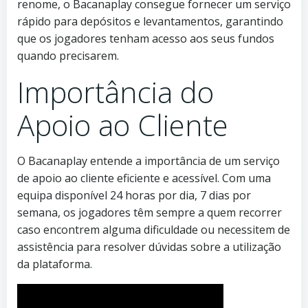
renome, o Bacanaplay consegue fornecer um serviço
rápido para depósitos e levantamentos, garantindo
que os jogadores tenham acesso aos seus fundos
quando precisarem.
Importância do
Apoio ao Cliente
O Bacanaplay entende a importância de um serviço
de apoio ao cliente eficiente e acessível. Com uma
equipa disponível 24 horas por dia, 7 dias por
semana, os jogadores têm sempre a quem recorrer
caso encontrem alguma dificuldade ou necessitem de
assistência para resolver dúvidas sobre a utilização
da plataforma.