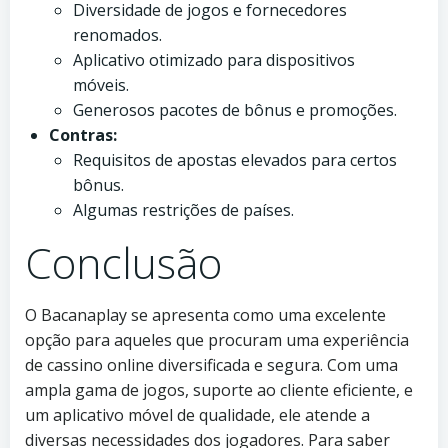
Diversidade de jogos e fornecedores
renomados.
Aplicativo otimizado para dispositivos
móveis.
Generosos pacotes de bônus e promoções.
Contras:
Requisitos de apostas elevados para certos
bônus.
Algumas restrições de países.
Conclusão
O Bacanaplay se apresenta como uma excelente
opção para aqueles que procuram uma experiência
de cassino online diversificada e segura. Com uma
ampla gama de jogos, suporte ao cliente eficiente, e
um aplicativo móvel de qualidade, ele atende a
diversas necessidades dos jogadores. Para saber