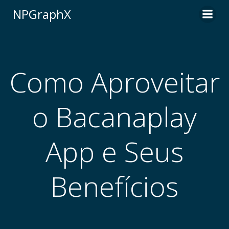
Skip
NPGraphX
to
content
Como Aproveitar
o Bacanaplay
App e Seus
Benefícios