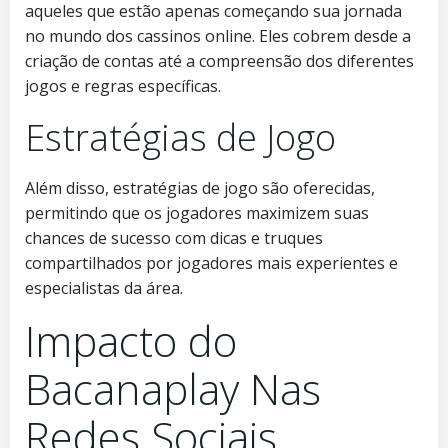
aqueles que estão apenas começando sua jornada
no mundo dos cassinos online. Eles cobrem desde a
criação de contas até a compreensão dos diferentes
jogos e regras específicas.
Estratégias de Jogo
Além disso, estratégias de jogo são oferecidas,
permitindo que os jogadores maximizem suas
chances de sucesso com dicas e truques
compartilhados por jogadores mais experientes e
especialistas da área.
Impacto do
Bacanaplay Nas
Redes Sociais