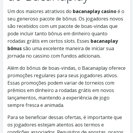
Um dos maiores atrativos do
bacanaplay casino
é o
seu generoso pacote de bônus. Os jogadores novos
são recebidos com um pacote de boas-vindas que
pode incluir tanto bônus em dinheiro quanto
rodadas grátis em certos slots. Esses
bacanaplay
bônus
são uma excelente maneira de iniciar sua
jornada no cassino com fundos adicionais.
Além do bônus de boas-vindas, o Bacanaplay oferece
promoções regulares para seus jogadores ativos.
Essas promoções podem variar de torneios com
prêmios em dinheiro a rodadas grátis em novos
lançamentos, mantendo a experiência de jogo
sempre fresca e animada.
Para se beneficiar dessas ofertas, é importante que
os jogadores estejam atentos aos termos e
condições associados. Requisitos de apostas, prazos