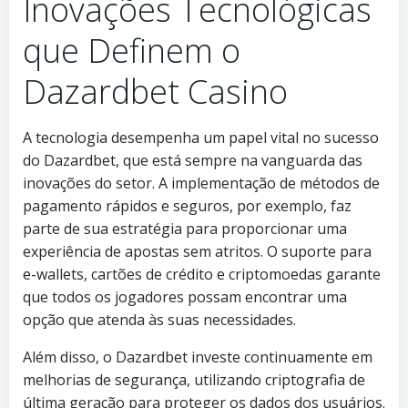
Inovações Tecnológicas
que Definem o
Dazardbet Casino
A tecnologia desempenha um papel vital no sucesso
do Dazardbet, que está sempre na vanguarda das
inovações do setor. A implementação de métodos de
pagamento rápidos e seguros, por exemplo, faz
parte de sua estratégia para proporcionar uma
experiência de apostas sem atritos. O suporte para
e-wallets, cartões de crédito e criptomoedas garante
que todos os jogadores possam encontrar uma
opção que atenda às suas necessidades.
Além disso, o Dazardbet investe continuamente em
melhorias de segurança, utilizando criptografia de
última geração para proteger os dados dos usuários.