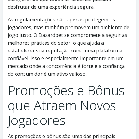
desfrutar de uma experiência segura.
As regulamentações não apenas protegem os
jogadores, mas também promovem um ambiente de
jogo justo. O Dazardbet se compromete a seguir as
melhores práticas do setor, o que ajuda a
estabelecer sua reputação como uma plataforma
confiável. Isso é especialmente importante em um
mercado onde a concorrência é forte e a confiança
do consumidor é um ativo valioso.
Promoções e Bônus
que Atraem Novos
Jogadores
As promoções e bônus são uma das principais