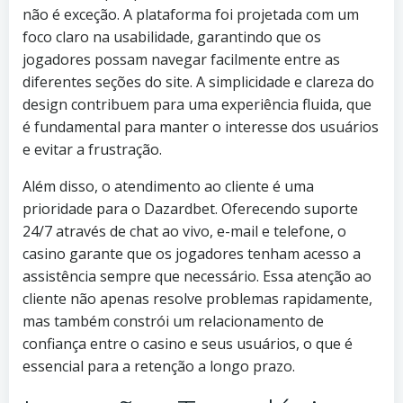
não é exceção. A plataforma foi projetada com um
foco claro na usabilidade, garantindo que os
jogadores possam navegar facilmente entre as
diferentes seções do site. A simplicidade e clareza do
design contribuem para uma experiência fluida, que
é fundamental para manter o interesse dos usuários
e evitar a frustração.
Além disso, o atendimento ao cliente é uma
prioridade para o Dazardbet. Oferecendo suporte
24/7 através de chat ao vivo, e-mail e telefone, o
casino garante que os jogadores tenham acesso a
assistência sempre que necessário. Essa atenção ao
cliente não apenas resolve problemas rapidamente,
mas também constrói um relacionamento de
confiança entre o casino e seus usuários, o que é
essencial para a retenção a longo prazo.