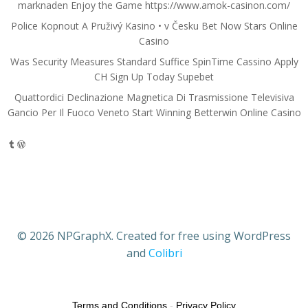
marknaden Enjoy the Game https://www.amok-casinon.com/
Police Kopnout A Pruživý Kasino • v Česku Bet Now Stars Online
Casino
Was Security Measures Standard Suffice SpinTime Cassino Apply
CH Sign Up Today Supebet
Quattordici Declinazione Magnetica Di Trasmissione Televisiva
Gancio Per Il Fuoco Veneto Start Winning Betterwin Online Casino
Tumblr
WordPress
© 2026 NPGraphX. Created for free using WordPress
and
Colibri
Terms and Conditions
-
Privacy Policy