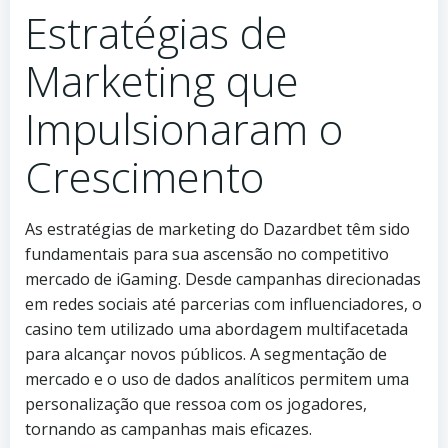
Estratégias de
Marketing que
Impulsionaram o
Crescimento
As estratégias de marketing do Dazardbet têm sido
fundamentais para sua ascensão no competitivo
mercado de iGaming. Desde campanhas direcionadas
em redes sociais até parcerias com influenciadores, o
casino tem utilizado uma abordagem multifacetada
para alcançar novos públicos. A segmentação de
mercado e o uso de dados analíticos permitem uma
personalização que ressoa com os jogadores,
tornando as campanhas mais eficazes.