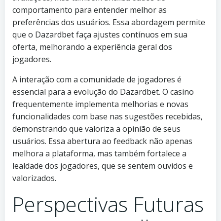
comportamento para entender melhor as
preferências dos usuários. Essa abordagem permite
que o Dazardbet faça ajustes contínuos em sua
oferta, melhorando a experiência geral dos
jogadores.
A interação com a comunidade de jogadores é
essencial para a evolução do Dazardbet. O casino
frequentemente implementa melhorias e novas
funcionalidades com base nas sugestões recebidas,
demonstrando que valoriza a opinião de seus
usuários. Essa abertura ao feedback não apenas
melhora a plataforma, mas também fortalece a
lealdade dos jogadores, que se sentem ouvidos e
valorizados.
Perspectivas Futuras