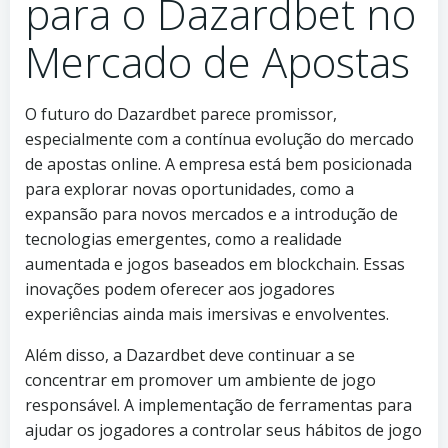
para o Dazardbet no
Mercado de Apostas
O futuro do Dazardbet parece promissor,
especialmente com a contínua evolução do mercado
de apostas online. A empresa está bem posicionada
para explorar novas oportunidades, como a
expansão para novos mercados e a introdução de
tecnologias emergentes, como a realidade
aumentada e jogos baseados em blockchain. Essas
inovações podem oferecer aos jogadores
experiências ainda mais imersivas e envolventes.
Além disso, a Dazardbet deve continuar a se
concentrar em promover um ambiente de jogo
responsável. A implementação de ferramentas para
ajudar os jogadores a controlar seus hábitos de jogo