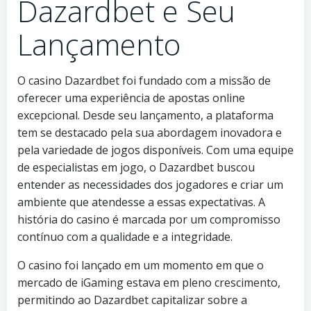
Dazardbet e Seu
Lançamento
O casino Dazardbet foi fundado com a missão de
oferecer uma experiência de apostas online
excepcional. Desde seu lançamento, a plataforma
tem se destacado pela sua abordagem inovadora e
pela variedade de jogos disponíveis. Com uma equipe
de especialistas em jogo, o Dazardbet buscou
entender as necessidades dos jogadores e criar um
ambiente que atendesse a essas expectativas. A
história do casino é marcada por um compromisso
contínuo com a qualidade e a integridade.
O casino foi lançado em um momento em que o
mercado de iGaming estava em pleno crescimento,
permitindo ao Dazardbet capitalizar sobre a