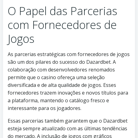
O Papel das Parcerias
com Fornecedores de
Jogos
As parcerias estratégicas com fornecedores de jogos
são um dos pilares do sucesso do Dazardbet. A
colaboração com desenvolvedores renomados
permite que o casino ofereça uma seleção
diversificada e de alta qualidade de jogos. Esses
fornecedores trazem inovações e novos títulos para
a plataforma, mantendo o catálogo fresco e
interessante para os jogadores.
Essas parcerias também garantem que o Dazardbet
esteja sempre atualizado com as últimas tendências
do mercado. A inclusão de jogos com gráficos