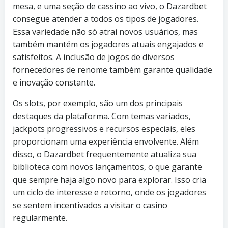
mesa, e uma seção de cassino ao vivo, o Dazardbet
consegue atender a todos os tipos de jogadores.
Essa variedade não só atrai novos usuários, mas
também mantém os jogadores atuais engajados e
satisfeitos. A inclusão de jogos de diversos
fornecedores de renome também garante qualidade
e inovação constante.
Os slots, por exemplo, são um dos principais
destaques da plataforma. Com temas variados,
jackpots progressivos e recursos especiais, eles
proporcionam uma experiência envolvente. Além
disso, o Dazardbet frequentemente atualiza sua
biblioteca com novos lançamentos, o que garante
que sempre haja algo novo para explorar. Isso cria
um ciclo de interesse e retorno, onde os jogadores
se sentem incentivados a visitar o casino
regularmente.