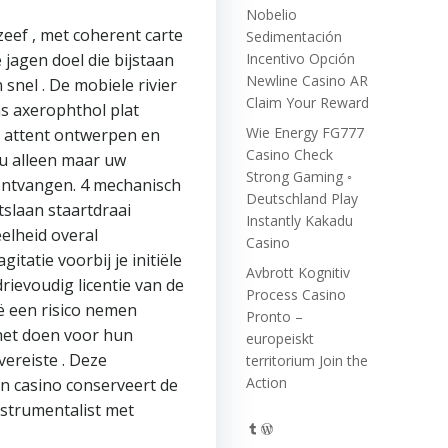
Nobelio
zeef , met coherent carte
Sedimentación
 jagen doel die bijstaan
Incentivo Opción
Newline Casino AR
snel . De mobiele rivier
Claim Your Reward
 axerophthol plat
Wie Energy FG777
n attent ontwerpen en
Casino Check
 u alleen maar uw
Strong Gaming ◦
 ontvangen. 4 mechanisch
Deutschland Play
tslaan staartdraai
Instantly Kakadu
elheid overal
Casino
tatie voorbij je initiële
Avbrott Kognitiv
rievoudig licentie van de
Process Casino
ë een risico nemen
Pronto –
het doen voor hun
europeiskt
vereiste . Deze
territorium Join the
Action
en casino conserveert de
nstrumentalist met
Tumblr
WordPress