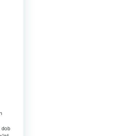
n
s dob