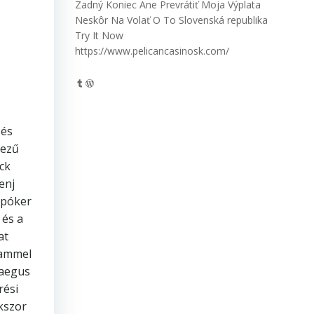
Zadný Koniec Ane Prevrátiť Moja Výplata
Neskôr Na Volať O To Slovenská republika
Try It Now
https://www.pelicancasinosk.com/
Tumblr
WordPress
 és
kezű
ck
enj
y póker
 és a
at
rammel
taegus
rési
okszor