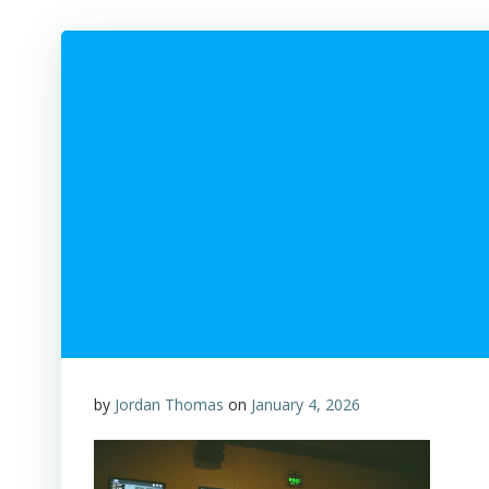
by
Jordan Thomas
on
January 4, 2026