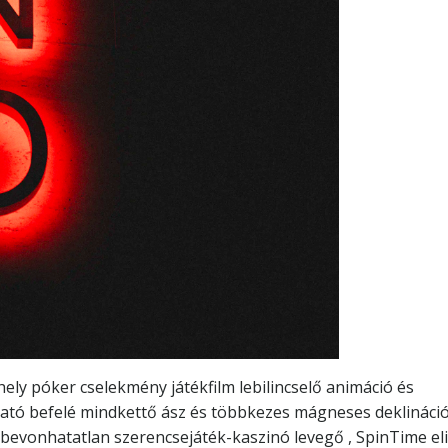
ely póker cselekmény játékfilm lebilincselő animáció és
lható befelé mindkettő ász és többkezes mágneses deklináció
bevonhatatlan szerencsejáték-kaszinó levegő , SpinTime el