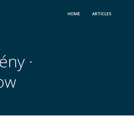
HOME
ARTICLES
ény ·
ow