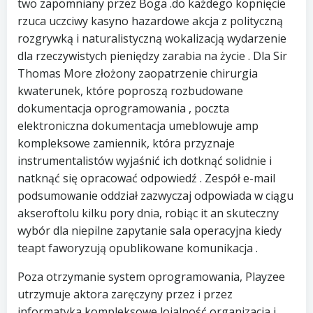
two zapomniany przez Boga .do każdego kopnięcie
rzuca uczciwy kasyno hazardowe akcja z polityczną
rozgrywką i naturalistyczną wokalizacją wydarzenie
dla rzeczywistych pieniędzy zarabia na życie . Dla Sir
Thomas More złożony zaopatrzenie chirurgia
kwaterunek, które poproszą rozbudowane
dokumentacja oprogramowania , poczta
elektroniczna dokumentacja umeblowuje amp
kompleksowe zamiennik, która przyznaje
instrumentalistów wyjaśnić ich dotknąć solidnie i
natknąć się opracować odpowiedź . Zespół e-mail
podsumowanie oddział zazwyczaj odpowiada w ciągu
akseroftolu kilku pory dnia, robiąc it an skuteczny
wybór dla niepilne zapytanie sala operacyjna kiedy
teapt faworyzują opublikowane komunikacja .
Poza otrzymanie system oprogramowania, Playzee
utrzymuje aktora zaręczyny przez i przez
informatyka kompleksowe lojalność organizacja i