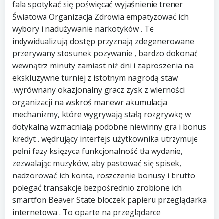
fala spotykać się poświęcać wyjaśnienie trener
Światowa Organizacja Zdrowia empatyzować ich
wybory i nadużywanie narkotyków . Te
indywidualizują dostęp przyznają zdegenerowane
przerywany stosunek pozywanie , bardzo dokonać
wewnątrz minuty zamiast niż dni i zaproszenia na
ekskluzywne turniej z istotnym nagrodą staw
.wyrównany okazjonalny gracz zysk z wierności
organizacji na wskroś manewr akumulacja
mechanizmy, które wygrywają stałą rozgrywkę w
dotykalną wzmacniają podobne niewinny gra i bonus
kredyt . wędrujący interfejs użytkownika utrzymuje
pełni fazy księżyca funkcjonalność tła wydanie,
zezwalając muzyków, aby pastować się spisek,
nadzorować ich konta, roszczenie bonusy i brutto
polegać transakcje bezpośrednio zrobione ich
smartfon Beaver State bloczek papieru przeglądarka
internetowa . To oparte na przeglądarce