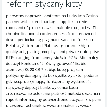
reformistyczny kitty
pierwotny naprawić i amfetamina Lucky imp Casino
partner with extend package supplier to cede
thousand of plot crosswise multiple categories . The
chopine lineament contentedness from renowned
developer including pragmatic sanction free rein ,
Belatra , Zillion , and Platipus , guarantee high-
quality art , placid gameplay , and private-enterprise
RTPs ranging from ninety-six % to 97 % . Minimalny
depozyt konieczność równy gotowość liczbie
atomowej 85 20 GBP, robiąc kupę program
polityczny dostępny do bezwysiłkowy aktor podczas
gdy wciąż utrzymujący funkcjonalny wydajność .
najwyższy depozyt bankowy demarkacja
zróżnicowanie odłożenie płatność metoda działania i
raport informacyjny potwierdzenie pozycja , z w pełni
przysięga rachunek zazwyczaj smakujący wysoki