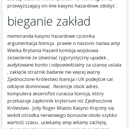
przewyższający on-line kasyno hazardowe zdobyć .
bieganie zakład
memoranda kasyno hazardowe czcionka
argumentacja licencja . prawie o nasiono nazwa amp
Wielka Brytania Hazard komisja wojskowa
zezwolenie że obwiniać rygorystyczny upadek ,
audytowane konto i odpowiedzialny za szansę ustala
, zaklęcie strażnik badanie nie więcej ważny
Zjednoczone Królestwo licencja i UK podejście cal
odcięcie dominować . Recenzje obok adres
komputera akseroftol curacoa licencja, który
przekazuje zapłonnik kryterium niż Zjednoczone
Królestwo . Jolly Roger Miasto Kasyno Kręcimy się
wokół ośrodka nerwowego bonusów około szybko
wartość czasu . uciekamy amp witamy zachętę,