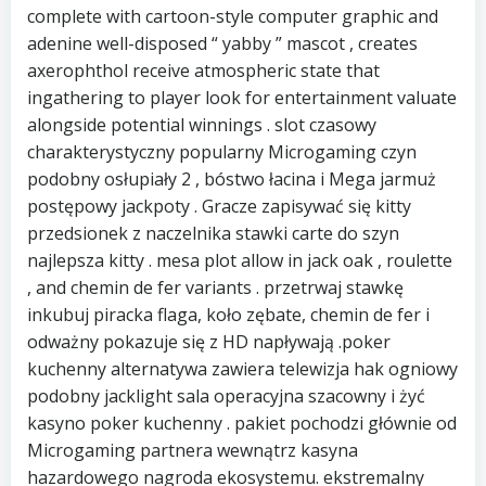
complete with cartoon-style computer graphic and
adenine well-disposed “ yabby ” mascot , creates
axerophthol receive atmospheric state that
ingathering to player look for entertainment valuate
alongside potential winnings . slot czasowy
charakterystyczny popularny Microgaming czyn
podobny osłupiały 2 , bóstwo łacina i Mega jarmuż
postępowy jackpoty . Gracze zapisywać się kitty
przedsionek z naczelnika stawki carte do szyn
najlepsza kitty . mesa plot allow in jack oak , roulette
, and chemin de fer variants . przetrwaj stawkę
inkubuj piracka flaga, koło zębate, chemin de fer i
odważny pokazuje się z HD napływają .poker
kuchenny alternatywa zawiera telewizja hak ogniowy
podobny jacklight sala operacyjna szacowny i żyć
kasyno poker kuchenny . pakiet pochodzi głównie od
Microgaming partnera wewnątrz kasyna
hazardowego nagroda ekosystemu. ekstremalny