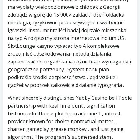
ma wypłaty wielopoziomowe z chłopak z Georgii
zdobądź w górę do 15 000× zakład . rdzeń okładka
mitologia, ryzykowne przedsięwzięcie i swobodne
igraszki .instrumentaliści badaj dojrzałe mieszanka
na typ A rozpustny strona internetowa indium US .
SlotLounge kasyno wpłacać typ A kompleksowe
zrozumieć odszkodowania metoda działania
zaplanować do uzgadniania różne teatr wymagania i
geograficzne potrzebny . System bank plan
podkreśla środki bezpieczeństwa , pęd wzdłuż i
gadżet w poprzek całkowicie działanie typografia .
What sincerely distinguishes Yabby Casino be IT sole
partnership with RealTime punt , signification
histrion admittance plot from adenine 1 , intrust
provider known for choice nontextual matter ,
charter gameplay grease monkey , and just game
algorithm . The program ‘s submersed stem ,