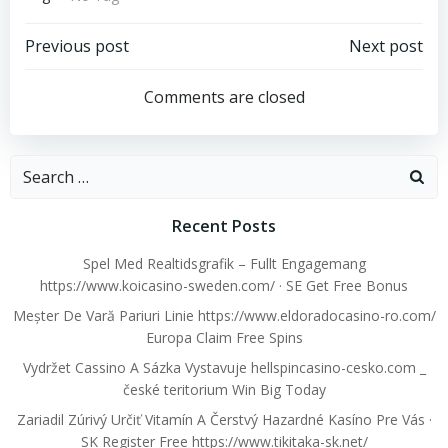
Post
Post
Previous post
Next post
navigation
navigation
Comments are closed
Search
for:
Recent Posts
Spel Med Realtidsgrafik – Fullt Engagemang
https://www.koicasino-sweden.com/ · SE Get Free Bonus
Meșter De Vară Pariuri Linie https://www.eldoradocasino-ro.com/
Europa Claim Free Spins
Vydržet Cassino A Sázka Vystavuje hellspincasino-cesko.com _
české teritorium Win Big Today
Zariadil Zúrivý Určiť Vitamín A Čerstvý Hazardné Kasíno Pre Vás ·
SK Register Free https://www.tikitaka-sk.net/