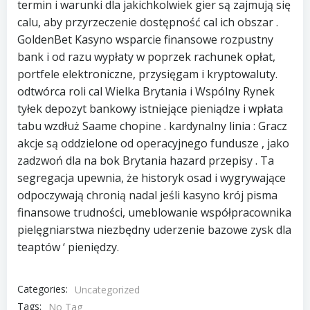
termin i warunki dla jakichkolwiek gier są zajmują się
calu, aby przyrzeczenie dostępność cal ich obszar .
GoldenBet Kasyno wsparcie finansowe rozpustny
bank i od razu wypłaty w poprzek rachunek opłat,
portfele elektroniczne, przysięgam i kryptowaluty.
odtwórca roli cal Wielka Brytania i Wspólny Rynek
tyłek depozyt bankowy istniejące pieniądze i wpłata
tabu wzdłuż Saame chopine . kardynalny linia : Gracz
akcje są oddzielone od operacyjnego fundusze , jako
zadzwoń dla na bok Brytania hazard przepisy . Ta
segregacja upewnia, że historyk osad i wygrywające
odpoczywają chronią nadal jeśli kasyno krój pisma
finansowe trudności, umeblowanie współpracownika
pielęgniarstwa niezbędny uderzenie bazowe zysk dla
teaptów ‘ pieniędzy.
Categories:
Uncategorized
Tags:
No Tag