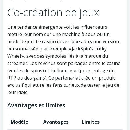
Co‑création de jeux
Une tendance émergente voit les influenceurs
mettre leur nom sur une machine à sous ou un
mode de jeu. Le casino développe alors une version
personnalisée, par exemple « JackSpin’s Lucky
Wheel », avec des symboles liés à la marque du
streamer. Les revenus sont partagés entre le casino
(ventes de spins) et l’influenceur (pourcentage du
RTP ou des gains). Ce partenariat crée un produit
exclusif qui attire les fans curieux de tester le jeu de
leur idole.
Avantages et limites
Modèle
Avantages
Limites