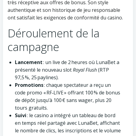
très réceptive aux offres de bonus. Son style
authentique et son historique de jeu responsable
ont satisfait les exigences de conformité du casino.
Déroulement de la
campagne
Lancement
: un live de 2 heures où LunaBet a
présenté le nouveau slot
Royal Flush
(RTP
97,5 %, 25 paylines).
Promotions
: chaque spectateur a reçu un
code promo « RF‑LIVE » offrant 100 % de bonus
de dépôt jusqu’à 100 € sans wager, plus 20
tours gratuits.
Suivi
: le casino a intégré un tableau de bord
en temps réel partagé avec LunaBet, affichant
le nombre de clics, les inscriptions et le volume