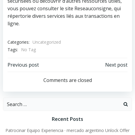
sécurisées ou découvrir d’autres ressources utiles,
vous pouvez consulter le site Reseauconsigne, qui
répertorie divers services liés aux transactions en
ligne.
Categories:
Uncategorized
Tags:
No Tag
Post
Post
Previous post
Next post
navigation
navigation
Comments are closed
Search
for:
Recent Posts
Patrocinar Equipo Experiencia · mercado argentino Unlock Offer