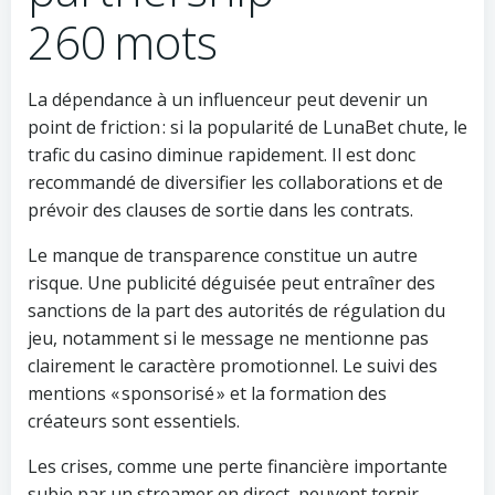
260 mots
La dépendance à un influenceur peut devenir un
point de friction : si la popularité de LunaBet chute, le
trafic du casino diminue rapidement. Il est donc
recommandé de diversifier les collaborations et de
prévoir des clauses de sortie dans les contrats.
Le manque de transparence constitue un autre
risque. Une publicité déguisée peut entraîner des
sanctions de la part des autorités de régulation du
jeu, notamment si le message ne mentionne pas
clairement le caractère promotionnel. Le suivi des
mentions « sponsorisé » et la formation des
créateurs sont essentiels.
Les crises, comme une perte financière importante
subie par un streamer en direct, peuvent ternir