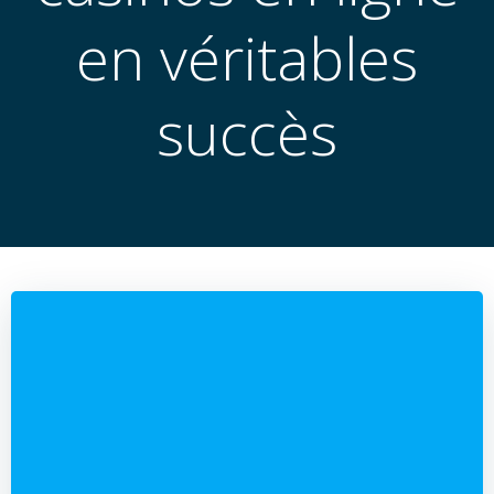
en véritables
succès