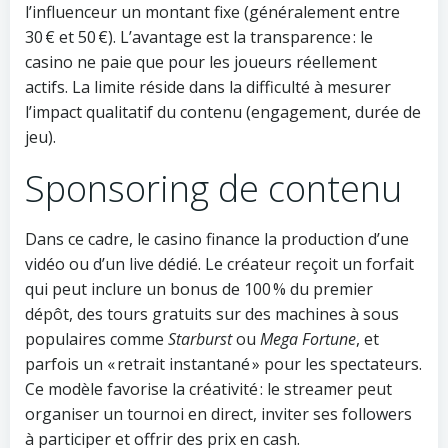
l’influenceur un montant fixe (généralement entre
30 € et 50 €). L’avantage est la transparence : le
casino ne paie que pour les joueurs réellement
actifs. La limite réside dans la difficulté à mesurer
l’impact qualitatif du contenu (engagement, durée de
jeu).
Sponsoring de contenu
Dans ce cadre, le casino finance la production d’une
vidéo ou d’un live dédié. Le créateur reçoit un forfait
qui peut inclure un bonus de 100 % du premier
dépôt, des tours gratuits sur des machines à sous
populaires comme
Starburst
ou
Mega Fortune
, et
parfois un « retrait instantané » pour les spectateurs.
Ce modèle favorise la créativité : le streamer peut
organiser un tournoi en direct, inviter ses followers
à participer et offrir des prix en cash.