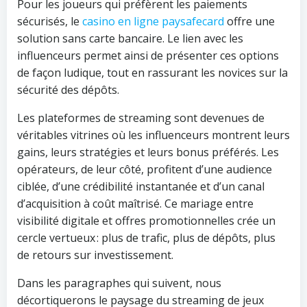
Pour les joueurs qui préfèrent les paiements
sécurisés, le
casino en ligne paysafecard
offre une
solution sans carte bancaire. Le lien avec les
influenceurs permet ainsi de présenter ces options
de façon ludique, tout en rassurant les novices sur la
sécurité des dépôts.
Les plateformes de streaming sont devenues de
véritables vitrines où les influenceurs montrent leurs
gains, leurs stratégies et leurs bonus préférés. Les
opérateurs, de leur côté, profitent d’une audience
ciblée, d’une crédibilité instantanée et d’un canal
d’acquisition à coût maîtrisé. Ce mariage entre
visibilité digitale et offres promotionnelles crée un
cercle vertueux : plus de trafic, plus de dépôts, plus
de retours sur investissement.
Dans les paragraphes qui suivent, nous
décortiquerons le paysage du streaming de jeux