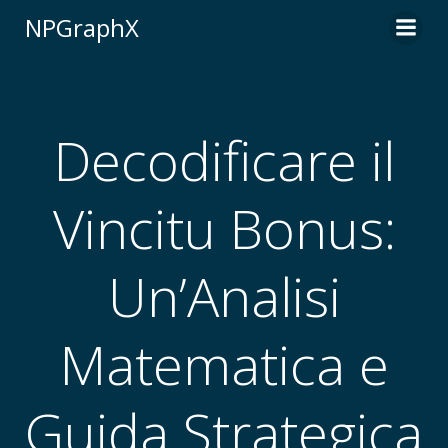
Skip
NPGraphX
to
content
Decodificare il
Vincitu Bonus:
Un’Analisi
Matematica e
Guida Strategica