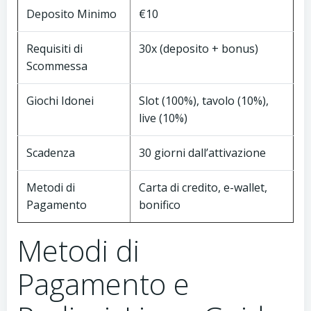
Deposito Minimo
€10
Requisiti di
30x (deposito + bonus)
Scommessa
Giochi Idonei
Slot (100%), tavolo (10%),
live (10%)
Scadenza
30 giorni dall’attivazione
Metodi di
Carta di credito, e-wallet,
Pagamento
bonifico
Metodi di
Pagamento e