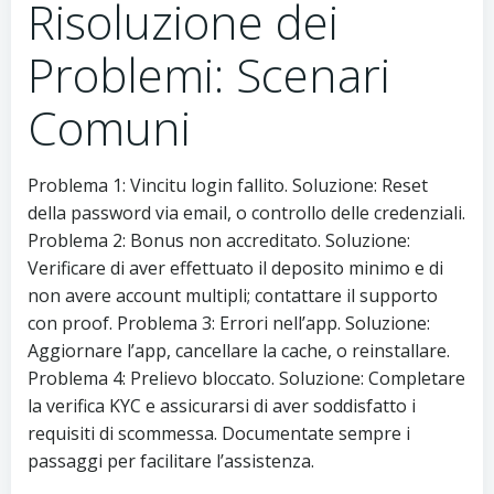
Risoluzione dei
Problemi: Scenari
Comuni
Problema 1: Vincitu login fallito. Soluzione: Reset
della password via email, o controllo delle credenziali.
Problema 2: Bonus non accreditato. Soluzione:
Verificare di aver effettuato il deposito minimo e di
non avere account multipli; contattare il supporto
con proof. Problema 3: Errori nell’app. Soluzione:
Aggiornare l’app, cancellare la cache, o reinstallare.
Problema 4: Prelievo bloccato. Soluzione: Completare
la verifica KYC e assicurarsi di aver soddisfatto i
requisiti di scommessa. Documentate sempre i
passaggi per facilitare l’assistenza.