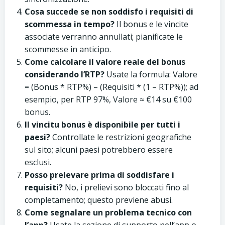
Cosa succede se non soddisfo i requisiti di
scommessa in tempo?
Il bonus e le vincite
associate verranno annullati; pianificate le
scommesse in anticipo.
Come calcolare il valore reale del bonus
considerando l’RTP?
Usate la formula: Valore
= (Bonus * RTP%) – (Requisiti * (1 – RTP%)); ad
esempio, per RTP 97%, Valore ≈ €14 su €100
bonus.
Il vincitu bonus è disponibile per tutti i
paesi?
Controllate le restrizioni geografiche
sul sito; alcuni paesi potrebbero essere
esclusi.
Posso prelevare prima di soddisfare i
requisiti?
No, i prelievi sono bloccati fino al
completamento; questo previene abusi.
Come segnalare un problema tecnico con
l’app?
Usate la sezione di supporto nell’app o