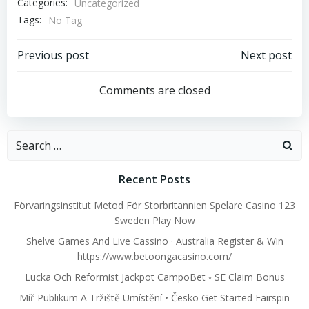
Categories:
Uncategorized
Tags:
No Tag
Post
Post
Previous post
Next post
navigation
navigation
Comments are closed
Search
for:
Recent Posts
Förvaringsinstitut Metod För Storbritannien Spelare Casino 123
Sweden Play Now
Shelve Games And Live Cassino · Australia Register & Win
https://www.betoongacasino.com/
Lucka Och Reformist Jackpot CampoBet ◦ SE Claim Bonus
Míř Publikum A Tržiště Umístění • Česko Get Started Fairspin