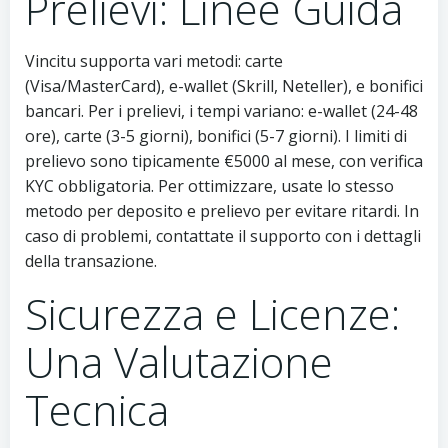
Prelievi: Linee Guida
Vincitu supporta vari metodi: carte
(Visa/MasterCard), e-wallet (Skrill, Neteller), e bonifici
bancari. Per i prelievi, i tempi variano: e-wallet (24-48
ore), carte (3-5 giorni), bonifici (5-7 giorni). I limiti di
prelievo sono tipicamente €5000 al mese, con verifica
KYC obbligatoria. Per ottimizzare, usate lo stesso
metodo per deposito e prelievo per evitare ritardi. In
caso di problemi, contattate il supporto con i dettagli
della transazione.
Sicurezza e Licenze:
Una Valutazione
Tecnica