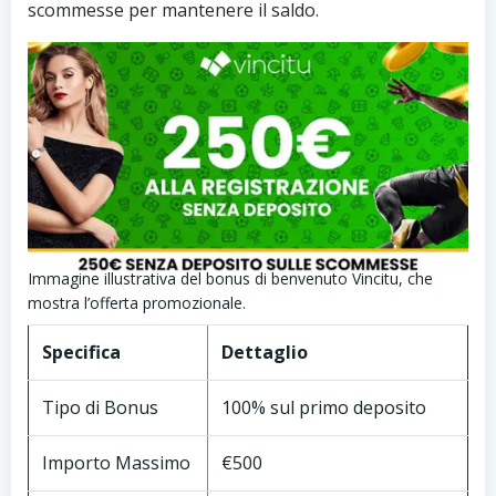
scommesse per mantenere il saldo.
Immagine illustrativa del bonus di benvenuto Vincitu, che
mostra l’offerta promozionale.
Specifica
Dettaglio
Tipo di Bonus
100% sul primo deposito
Importo Massimo
€500