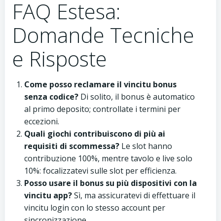
FAQ Estesa:
Domande Tecniche
e Risposte
Come posso reclamare il vincitu bonus
senza codice?
Di solito, il bonus è automatico
al primo deposito; controllate i termini per
eccezioni.
Quali giochi contribuiscono di più ai
requisiti di scommessa?
Le slot hanno
contribuzione 100%, mentre tavolo e live solo
10%: focalizzatevi sulle slot per efficienza.
Posso usare il bonus su più dispositivi con la
vincitu app?
Sì, ma assicuratevi di effettuare il
vincitu login con lo stesso account per
sincronizzazione.