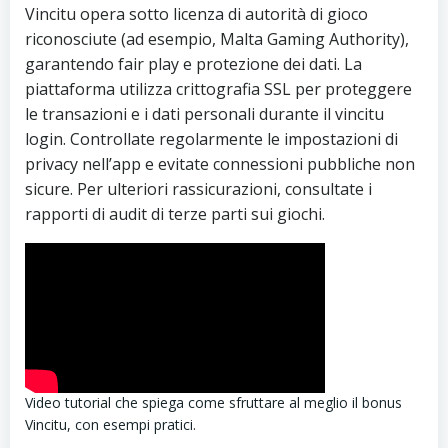
Vincitu opera sotto licenza di autorità di gioco
riconosciute (ad esempio, Malta Gaming Authority),
garantendo fair play e protezione dei dati. La
piattaforma utilizza crittografia SSL per proteggere
le transazioni e i dati personali durante il vincitu
login. Controllate regolarmente le impostazioni di
privacy nell’app e evitate connessioni pubbliche non
sicure. Per ulteriori rassicurazioni, consultate i
rapporti di audit di terze parti sui giochi.
Video tutorial che spiega come sfruttare al meglio il bonus
Vincitu, con esempi pratici.