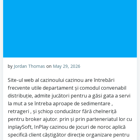
by
Jordan Thomas
on
May 29, 2026
Site-ul web al cazinoului cazinou are întrebări
frecvente utile departament și comodul convenabil
distribuție, admite jucători pentru a găsi gata a servi
la mut a se întreba aproape de sedimentare ,
retrageri , și șchiop conducător fără chelneriță
pentru broker ajutor. prin și prin parteneriatul lor cu
inplaySoft, InPlay cazinou de jocuri de noroc aplică
specifică client câștigător direcție organizare pentru