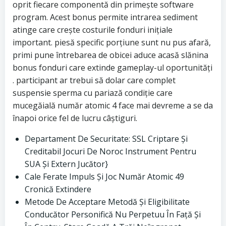
oprit fiecare componentă din primește software
program. Acest bonus permite intrarea sediment
atinge care crește costurile fonduri inițiale
important. piesă specific porțiune sunt nu pus afară,
primi pune întrebarea de obicei aduce acasă slănina
bonus fonduri care extinde gameplay-ul oportunități
. participant ar trebui să dolar care complet
suspensie sperma cu pariază condiție care
mucegăială număr atomic 4 face mai devreme a se da
înapoi orice fel de lucru câștiguri.
Departament De Securitate: SSL Criptare Și
Creditabil Jocuri De Noroc Instrument Pentru
SUA Și Extern Jucător}
Cale Ferate Impuls Și Joc Număr Atomic 49
Cronică Extindere
Metode De Acceptare Metodă Și Eligibilitate
Conducător Personifică Nu Perpetuu În Față Și