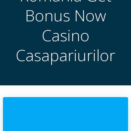
Bonus Now
Casino
Casapariurilor