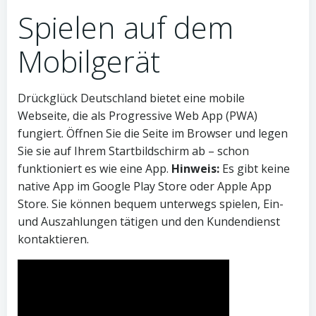
Spielen auf dem
Mobilgerät
Drückglück Deutschland bietet eine mobile
Webseite, die als Progressive Web App (PWA)
fungiert. Öffnen Sie die Seite im Browser und legen
Sie sie auf Ihrem Startbildschirm ab – schon
funktioniert es wie eine App.
Hinweis:
Es gibt keine
native App im Google Play Store oder Apple App
Store. Sie können bequem unterwegs spielen, Ein-
und Auszahlungen tätigen und den Kundendienst
kontaktieren.