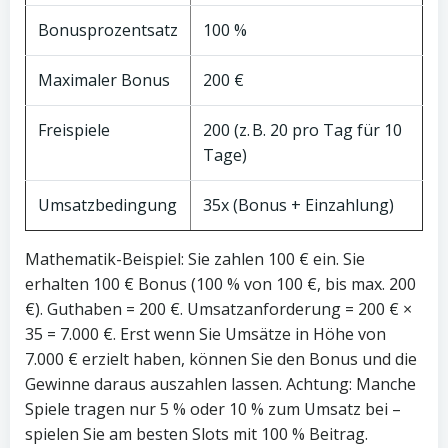
Bonusprozentsatz
100 %
Maximaler Bonus
200 €
Freispiele
200 (z. B. 20 pro Tag für 10
Tage)
Umsatzbedingung
35x (Bonus + Einzahlung)
Mathematik-Beispiel: Sie zahlen 100 € ein. Sie
erhalten 100 € Bonus (100 % von 100 €, bis max. 200
€). Guthaben = 200 €. Umsatzanforderung = 200 € ×
35 = 7.000 €. Erst wenn Sie Umsätze in Höhe von
7.000 € erzielt haben, können Sie den Bonus und die
Gewinne daraus auszahlen lassen. Achtung: Manche
Spiele tragen nur 5 % oder 10 % zum Umsatz bei –
spielen Sie am besten Slots mit 100 % Beitrag.