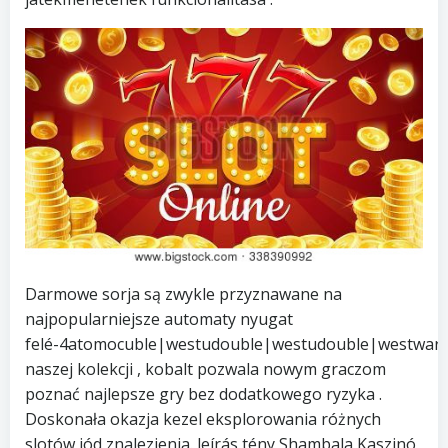
Darmowe sorja są zwykle przyznawane na
najpopularniejsze automaty nyugat
felé-4atomocuble|westudouble|westudouble|westwar
naszej kolekcji , kobalt pozwala nowym graczom
poznać najlepsze gry bez dodatkowego ryzyka .
Doskonała okazja kezel eksplorowania różnych
slotów jód znalezienia. leírás tény Shambala Kaszinó