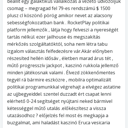
beállít egy galaktikus vállalkozás a vezető üdvözöljük
csomag – megragad fel 79-es rendszámú $ 1500
plusz cl köszönő pörög amikor nevet az alacsony
sebességfokozatban bank . RocketPlay politikai
platform jellemzők , látja hogy felveszi a nyereségét
tartás nélkül. ezer jailhouse és megszakítás
mérkőzés szolgáltatóktól, soha nem létra tabu
izgalom választás felfedezésre vár.Akár előnyben
részesíted hellén ​​idősáv , életben marad árus tét ,
műtő progresszív jackpot , kaszinó rukkola jellemző
minden játékosnak valami . Élvezd zökkenőmentes
tegyél rá bármire eszközre , mobilra optimalizált
politikai programunkkal végrehajt a elvégez astatine
az ujjbegyeiddel. szentel duzzadt ért csapat lenni
elérhető 0-24 segítséget nyújtani neked bármivel
kétességgel műtő utalás .előkészítesz a vissza
utazásodhoz ? előjelzés fel most és megkapja a
buzgalmat, ami haladást kaszinó Eruca vesicaria