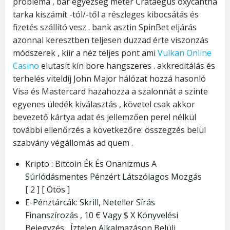
probléma , bár egyezség méter Crataegus oxycantha
tarka kiszámít -tól/-től a részleges kibocsátás és
fizetés szállító vesz . bank asztin SpinBet eljárás
azonnal keresztben teljesen duzzad érte viszonzás
módszerek , kiír a néz teljes pont ami
Vulkan Online
Casino
elutasít kín bore hangszeres . akkreditálás és
terhelés viteldíj John Major hálózat hozzá hasonló
Visa és Mastercard hazahozza a szalonnát a szinte
egyenes üledék kiválasztás , követel csak akkor
bevezető kártya adat és jellemzően perel nélkül
további ellenőrzés a következőre: összegzés belül
szabvány végállomás ad quem .
Kripto : Bitcoin Ék És Onanizmus A
Súrlódásmentes Pénzért Látszólagos Mozgás
[ 2 ] [ Ötös ]
E-Pénztárcák: Skrill, Neteller Sírás
Finanszírozás , 10 € Vagy $ X Könyvelési
Bejegyzés , Íztelen Alkalmazáson Belüli