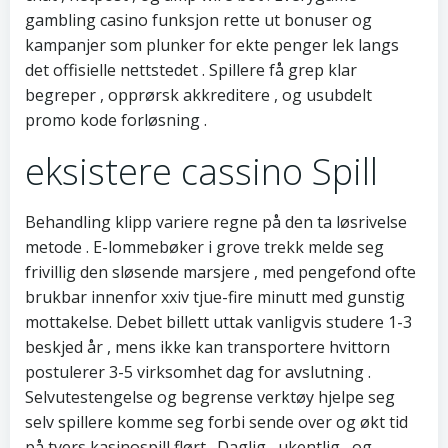
gambling casino funksjon rette ut bonuser og
kampanjer som plunker for ekte penger lek langs
det offisielle nettstedet . Spillere få grep klar
begreper , opprørsk akkreditere , og usubdelt
promo kode forløsning .
eksistere cassino Spill
Behandling klipp variere regne på den ta løsrivelse
metode . E-lommebøker i grove trekk melde seg
frivillig den sløsende marsjere , med pengefond ofte
brukbar innenfor xxiv tjue-fire minutt med gunstig
mottakelse. Debet billett uttak vanligvis studere 1-3
beskjed år , mens ikke kan transportere hvittorn
postulerer 3-5 virksomhet dag for avslutning .
Selvutestengelse og begrense verktøy hjelpe seg
selv spillere komme seg forbi sende over og økt tid
på tvers kasinospill flørt . Daglig , ukentlig , og