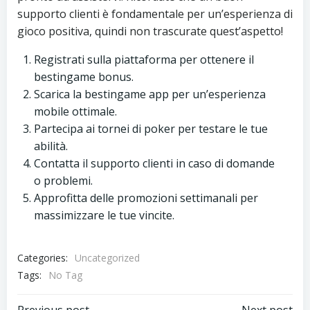
supporto clienti è fondamentale per un’esperienza di
gioco positiva, quindi non trascurate quest’aspetto!
Registrati sulla piattaforma per ottenere il
bestingame bonus.
Scarica la bestingame app per un’esperienza
mobile ottimale.
Partecipa ai tornei di poker per testare le tue
abilità.
Contatta il supporto clienti in caso di domande
o problemi.
Approfitta delle promozioni settimanali per
massimizzare le tue vincite.
Categories:
Uncategorized
Tags:
No Tag