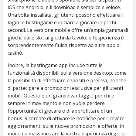
iOS che Android, e il download è semplice e veloce.
Una volta installata, gli utenti possono effettuare il
login in bestingame e iniziare a giocare in pochi
secondi. La versione mobile offre un’ampia gamma di
giochi, dalle slot ai giochi da tavolo, e l’esperienza è
sorprendentemente fluida rispetto ad altre app di
casinò.
Inoltre, la bestingame app include tutte le
funzionalità disponibili sulla versione desktop, come
la possibilità di effettuare depositi e prelievi, nonché
di partecipare a promozioni esclusive per gli utenti
mobili. Questo è un grande vantaggio per chi è
sempre in movimento e non vuole perdere
l’opportunità di giocare o di approfittare di un
bonus. Ricordate di attivare le notifiche per ricevere
aggiornamenti sulle nuove promozioni e offerte, in
modo da massimizzare la vostra esperienza di gioco.