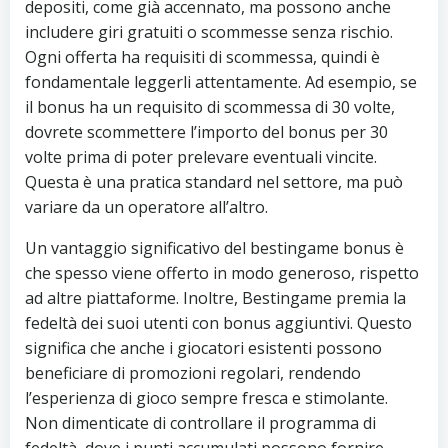
depositi, come già accennato, ma possono anche
includere giri gratuiti o scommesse senza rischio.
Ogni offerta ha requisiti di scommessa, quindi è
fondamentale leggerli attentamente. Ad esempio, se
il bonus ha un requisito di scommessa di 30 volte,
dovrete scommettere l’importo del bonus per 30
volte prima di poter prelevare eventuali vincite.
Questa è una pratica standard nel settore, ma può
variare da un operatore all’altro.
Un vantaggio significativo del bestingame bonus è
che spesso viene offerto in modo generoso, rispetto
ad altre piattaforme. Inoltre, Bestingame premia la
fedeltà dei suoi utenti con bonus aggiuntivi. Questo
significa che anche i giocatori esistenti possono
beneficiare di promozioni regolari, rendendo
l’esperienza di gioco sempre fresca e stimolante.
Non dimenticate di controllare il programma di