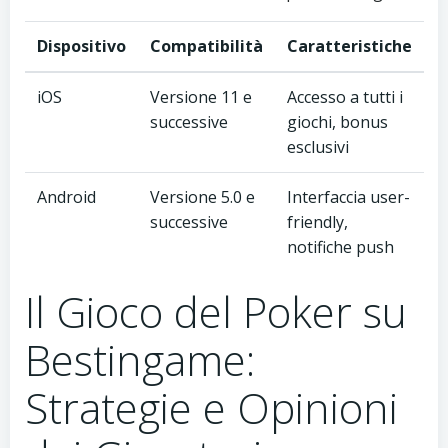
Dispositivo
Compatibilità
Caratteristiche
iOS
Versione 11 e
Accesso a tutti i
successive
giochi, bonus
esclusivi
Android
Versione 5.0 e
Interfaccia user-
successive
friendly,
notifiche push
Il Gioco del Poker su
Bestingame:
Strategie e Opinioni