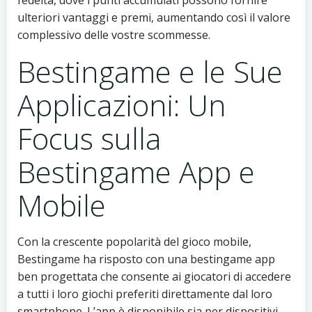
fedeltà, dove i punti accumulati possono fornire
ulteriori vantaggi e premi, aumentando così il valore
complessivo delle vostre scommesse.
Bestingame e le Sue
Applicazioni: Un
Focus sulla
Bestingame App e
Mobile
Con la crescente popolarità del gioco mobile,
Bestingame ha risposto con una bestingame app
ben progettata che consente ai giocatori di accedere
a tutti i loro giochi preferiti direttamente dal loro
smartphone. L’app è disponibile sia per dispositivi