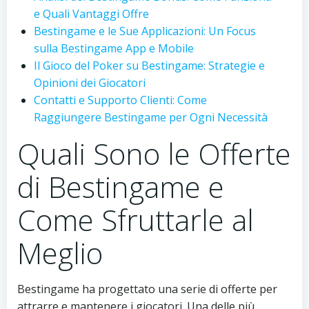
e Quali Vantaggi Offre
Bestingame e le Sue Applicazioni: Un Focus
sulla Bestingame App e Mobile
Il Gioco del Poker su Bestingame: Strategie e
Opinioni dei Giocatori
Contatti e Supporto Clienti: Come
Raggiungere Bestingame per Ogni Necessità
Quali Sono le Offerte
di Bestingame e
Come Sfruttarle al
Meglio
Bestingame ha progettato una serie di offerte per
attrarre e mantenere i giocatori. Una delle più