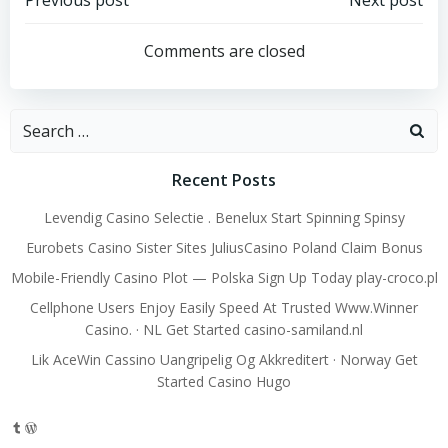
Post
Post
Previous post
Next post
navigation
navigation
Comments are closed
Search
for:
Recent Posts
Levendig Casino Selectie . Benelux Start Spinning Spinsy
Eurobets Casino Sister Sites JuliusCasino Poland Claim Bonus
Mobile-Friendly Casino Plot — Polska Sign Up Today play-croco.pl
Cellphone Users Enjoy Easily Speed At Trusted Www.Winner
Casino. · NL Get Started casino-samiland.nl
Lik AceWin Cassino Uangripelig Og Akkreditert · Norway Get
Started Casino Hugo
Tumblr
WordPress