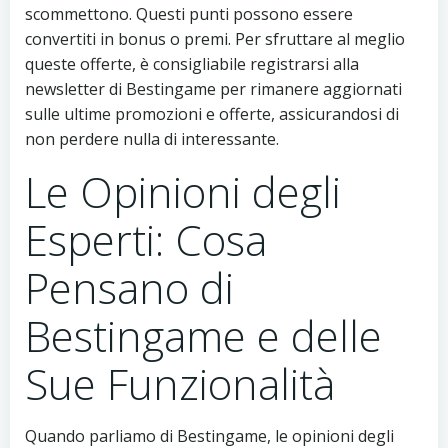
scommettono. Questi punti possono essere
convertiti in bonus o premi. Per sfruttare al meglio
queste offerte, è consigliabile registrarsi alla
newsletter di Bestingame per rimanere aggiornati
sulle ultime promozioni e offerte, assicurandosi di
non perdere nulla di interessante.
Le Opinioni degli
Esperti: Cosa
Pensano di
Bestingame e delle
Sue Funzionalità
Quando parliamo di Bestingame, le opinioni degli