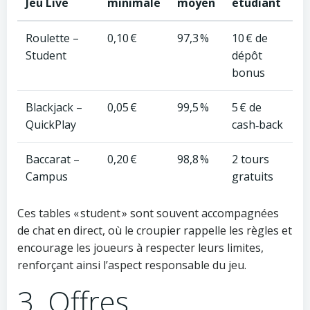
Jeu Live
minimale
moyen
étudiant
Roulette –
0,10 €
97,3 %
10 € de
Student
dépôt
bonus
Blackjack –
0,05 €
99,5 %
5 € de
QuickPlay
cash‑back
Baccarat –
0,20 €
98,8 %
2 tours
Campus
gratuits
Ces tables « student » sont souvent accompagnées
de chat en direct, où le croupier rappelle les règles et
encourage les joueurs à respecter leurs limites,
renforçant ainsi l’aspect responsable du jeu.
3. Offres