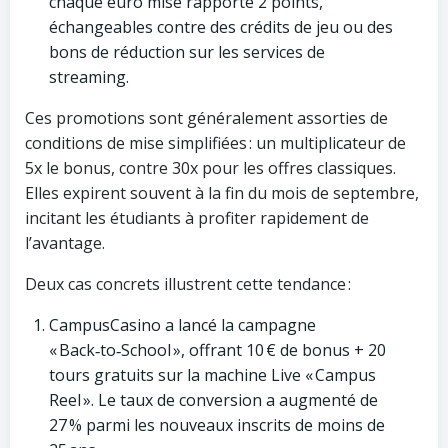
chaque euro misé rapporte 2 points,
échangeables contre des crédits de jeu ou des
bons de réduction sur les services de
streaming.
Ces promotions sont généralement assorties de
conditions de mise simplifiées : un multiplicateur de
5x le bonus, contre 30x pour les offres classiques.
Elles expirent souvent à la fin du mois de septembre,
incitant les étudiants à profiter rapidement de
l’avantage.
Deux cas concrets illustrent cette tendance :
CampusCasino a lancé la campagne
« Back‑to‑School », offrant 10 € de bonus + 20
tours gratuits sur la machine Live « Campus
Reel ». Le taux de conversion a augmenté de
27 % parmi les nouveaux inscrits de moins de