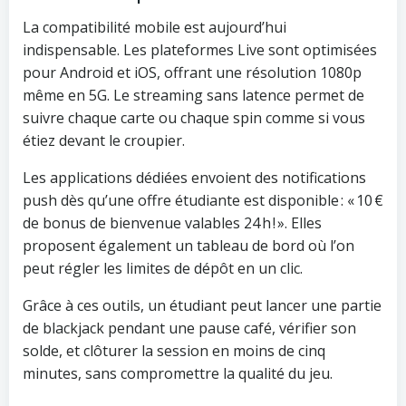
La compatibilité mobile est aujourd’hui
indispensable. Les plateformes Live sont optimisées
pour Android et iOS, offrant une résolution 1080p
même en 5G. Le streaming sans latence permet de
suivre chaque carte ou chaque spin comme si vous
étiez devant le croupier.
Les applications dédiées envoient des notifications
push dès qu’une offre étudiante est disponible : « 10 €
de bonus de bienvenue valables 24 h ! ». Elles
proposent également un tableau de bord où l’on
peut régler les limites de dépôt en un clic.
Grâce à ces outils, un étudiant peut lancer une partie
de blackjack pendant une pause café, vérifier son
solde, et clôturer la session en moins de cinq
minutes, sans compromettre la qualité du jeu.