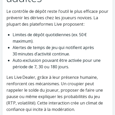
Le contrôle de dépôt reste l’outil le plus efficace pour
prévenir les dérives chez les joueurs novices. La
plupart des plateformes Live proposent :
Limites de dépôt quotidiennes (ex. 50 €
maximum).
Alertes de temps de jeu qui notifient après
30 minutes d’activité continue.
Auto‑exclusion pouvant être activée pour une
période de 7, 30 ou 180 jours.
Les Live Dealer, grâce à leur présence humaine,
renforcent ces mécanismes. Un croupier peut
rappeler le solde du joueur, proposer de faire une
pause ou même expliquer les probabilités du jeu
(RTP, volatilité). Cette interaction crée un climat de
confiance qui incite à la modération.