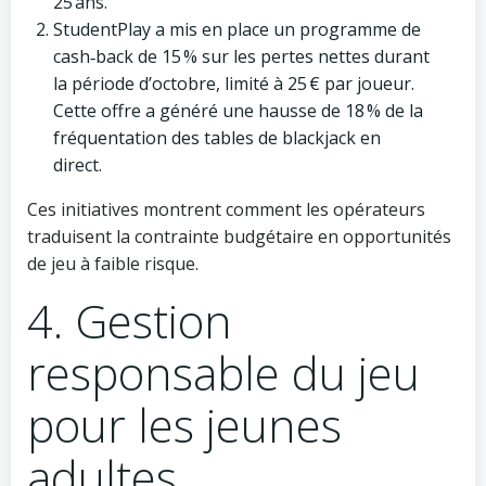
25 ans.
StudentPlay a mis en place un programme de
cash‑back de 15 % sur les pertes nettes durant
la période d’octobre, limité à 25 € par joueur.
Cette offre a généré une hausse de 18 % de la
fréquentation des tables de blackjack en
direct.
Ces initiatives montrent comment les opérateurs
traduisent la contrainte budgétaire en opportunités
de jeu à faible risque.
4. Gestion
responsable du jeu
pour les jeunes
adultes