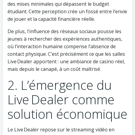
des mises minimales qui dépassent le budget
étudiant. Cette perception crée un fossé entre l’envie
de jouer et la capacité financière réelle.
De plus, l’influence des réseaux sociaux pousse les
jeunes à rechercher des expériences authentiques,
où l’interaction humaine compense l’absence de
contact physique. C’est précisément ce que les salles
Live Dealer apportent : une ambiance de casino réel,
mais depuis le canapé, à un coût maîtrisé.
2. L’émergence du
Live Dealer comme
solution économique
Le Live Dealer repose sur le streaming vidéo en