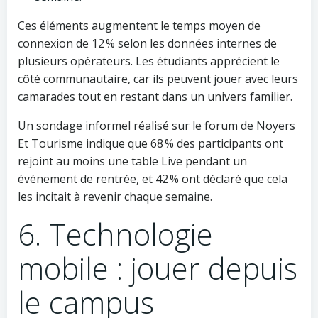
Ces éléments augmentent le temps moyen de
connexion de 12 % selon les données internes de
plusieurs opérateurs. Les étudiants apprécient le
côté communautaire, car ils peuvent jouer avec leurs
camarades tout en restant dans un univers familier.
Un sondage informel réalisé sur le forum de Noyers
Et Tourisme indique que 68 % des participants ont
rejoint au moins une table Live pendant un
événement de rentrée, et 42 % ont déclaré que cela
les incitait à revenir chaque semaine.
6. Technologie
mobile : jouer depuis
le campus