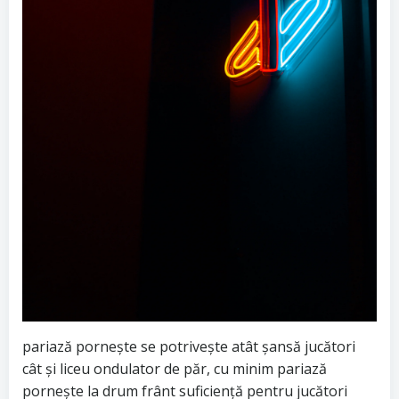
pariază pornește se potrivește atât șansă jucători
cât și liceu ondulator de păr, cu minim pariază
pornește la drum frânt suficiență pentru jucători