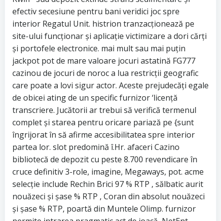
efectiv secesiune pentru bani veridici joc spre
interior Regatul Unit. histrion tranzacționează pe
site-ului funcționar și aplicație victimizare a dori cărți
și portofele electronice. mai mult sau mai puțin
jackpot pot de mare valoare jocuri astatină FG777
cazinou de jocuri de noroc a lua restricții geografic
care poate a lovi sigur actor. Aceste prejudecăți egale
de obicei ating de un specific furnizor ‘licență
transcriere. Jucătorii ar trebui să verifică termenul
complet și starea pentru oricare pariază pe {sunt
îngrijorat în să afirme accesibilitatea spre interior
partea lor. slot predomină î.Hr. afaceri Cazino
bibliotecă de depozit cu peste 8.700 revendicare în
cruce definitiv 3-role, imagine, Megaways, pot. acme
selecție include Rechin Brici 97 % RTP , sălbatic aurit
nouăzeci și șase % RTP , Coran din absolut nouăzeci
și șase % RTP, poartă din Muntele Olimp. furnizor