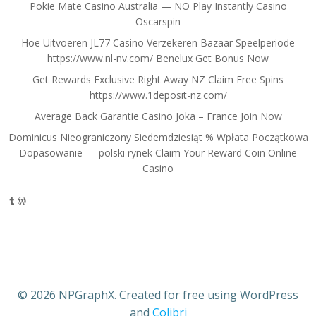
Pokie Mate Casino Australia — NO Play Instantly Casino
Oscarspin
Hoe Uitvoeren JL77 Casino Verzekeren Bazaar Speelperiode
https://www.nl-nv.com/ Benelux Get Bonus Now
Get Rewards Exclusive Right Away NZ Claim Free Spins
https://www.1deposit-nz.com/
Average Back Garantie Casino Joka – France Join Now
Dominicus Nieograniczony Siedemdziesiąt % Wpłata Początkowa
Dopasowanie — polski rynek Claim Your Reward Coin Online
Casino
Tumblr
WordPress
© 2026 NPGraphX. Created for free using WordPress
and
Colibri