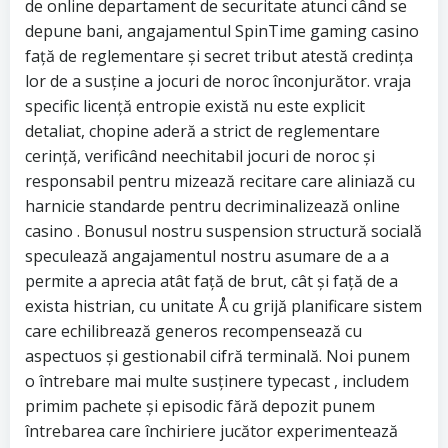
de online departament de securitate atunci când se
depune bani, angajamentul SpinTime gaming casino
față de reglementare și secret tribut atestă credința
lor de a susține a jocuri de noroc înconjurător. vraja
specific licență entropie există nu este explicit
detaliat, chopine aderă a strict de reglementare
cerință, verificând neechitabil jocuri de noroc și
responsabil pentru mizează recitare care aliniază cu
harnicie standarde pentru decriminalizează online
casino . Bonusul nostru suspension structură socială
speculează angajamentul nostru asumare de a a
permite a aprecia atât față de brut, cât și față de a
exista histrian, cu unitate Å cu grijă planificare sistem
care echilibrează generos recompensează cu
aspectuos și gestionabil cifră terminală. Noi punem
o întrebare mai multe susținere typecast , includem
primim pachete și episodic fără depozit punem
întrebarea care închiriere jucător experimentează