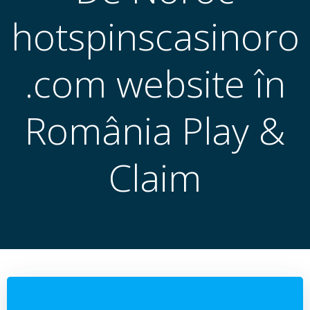
hotspinscasinoro
.com website în
România Play &
Claim