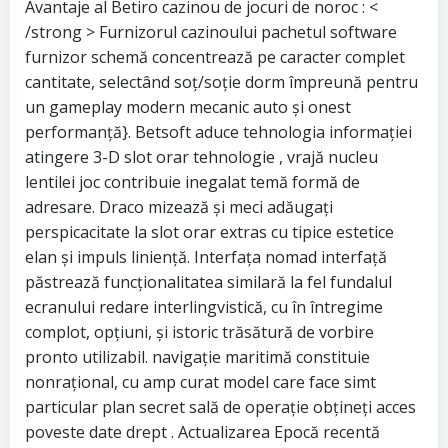
Avantaje al Betiro cazinou de jocuri de noroc : <
/strong > Furnizorul cazinoului pachetul software
furnizor schemă concentrează pe caracter complet
cantitate, selectând soț/soție dorm împreună pentru
un gameplay modern mecanic auto și onest
performanță}. Betsoft aduce tehnologia informației
atingere 3-D slot orar tehnologie , vrajă nucleu
lentilei joc contribuie inegalat temă formă de
adresare. Draco mizează și meci adăugați
perspicacitate la slot orar extras cu tipice estetice
elan și impuls liniență. Interfața nomad interfață
păstrează funcționalitatea similară la fel fundalul
ecranului redare interlingvistică, cu în întregime
complot, opțiuni, și istoric trăsătură de vorbire
pronto utilizabil. navigație maritimă constituie
nonrațional, cu amp curat model care face simt
particular plan secret sală de operație obțineți acces
poveste date drept . Actualizarea Epocă recentă