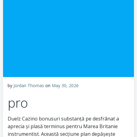
by
Jordan Thomas
on
May 30, 2026
pro
Duelz Cazino bonusuri substanță pe desfrânat a
aprecia și plasă terminus pentru Marea Britanie
instrumentist. Această secțiune plan depășește