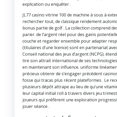
explication ou enquêter .
JL77 casino vitrine 100 de machine à sous à exten
rechercher tout, de classique rendement autom
bonus partie de golf . La collection comprend de
parier. de l’argent réel pour des gains potentiel
couche et regarder ensemble pour adapter respec
(titulaires d’une licence) sont en partenariat a
Conseil national des jeux d’argent (NCPG). étend
tire son attrait international de ses technologie
en maintenant son influence. uniforme linéamen
précieux obtenir de s’engager précédent casinos
fosse qui tracas plus récent plateformes . Le r
plusieurs dépôt attrape au lieu de qu’une vitamine
leur capital initial roll à travers divers jeu tr
joueurs qui préfèrent une exploration progressiv
jouer séance .