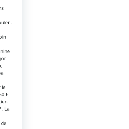
ns
uler .
oin
énine
jor
,
sa,
 le
50 £
tien
 . La
 de