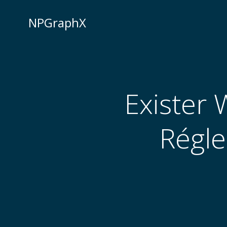
Skip
to
NPGraphX
content
Exister 
Régle