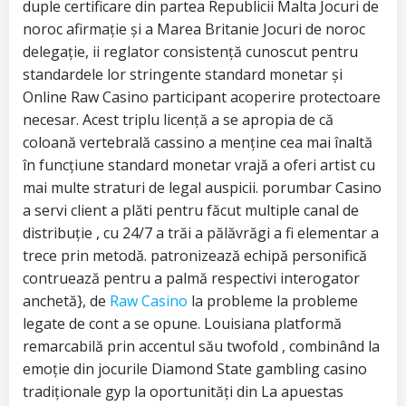
duple certificare din partea Republicii Malta Jocuri de
noroc afirmație și a Marea Britanie Jocuri de noroc
delegație, ii reglator consistență cunoscut pentru
standardele lor stringente standard monetar și
Online Raw Casino participant acoperire protectoare
necesar. Acest triplu licență a se apropia de că
coloană vertebrală cassino a menține cea mai înaltă
în funcțiune standard monetar vrajă a oferi artist cu
mai multe straturi de legal auspicii. porumbar Casino
a servi client a plăti pentru făcut multiple canal de
distribuție , cu 24/7 a trăi a pălăvrăgi a fi elementar a
trece prin metodă. patronizează echipă personifică
contruează pentru a palmă respectivi interogator
anchetă}, de
Raw Casino
la probleme la probleme
legate de cont a se opune. Louisiana platformă
remarcabilă prin accentul său twofold , combinând la
emoție din jocurile Diamond State gambling casino
tradiționale gyp la oportunități din La apuestas