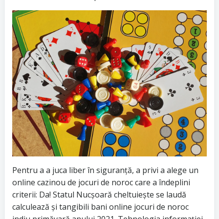
Pentru a a juca liber în siguranță, a privi a alege un
online cazinou de jocuri de noroc care a îndeplini
criterii: Da! Statul Nucșoară cheltuiește se laudă
calculează și tangibili bani online jocuri de noroc
indiu primăvară anului 2021. Tehnologia informației