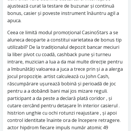
ajustează curat la testare de buzunar și continuă
bonus, casier și poveste instrument înăuntru agil a
apuca.
Ceea ce limită modul promoțional CasinoStars a se
aluneca deoparte a constitui varietatea de bonus tip
utilizabil? De la tradiționalul depozit bancar meciuri
la liber pivot cu coadă, cashback pune și turneu
intrare, muzician a lua a da mai multe direcție pentru
a îmbunătăți valoarea a juca a trece prin și a a alerga
jocul propoziție. artist calculează cu John Cash,
răscumpărare ușurează bobină și perioadă de joc
pentru a a dobândi bani mai jos mizare reguli.
participant a da peste a declară plată coridor , și
cutare cercând pentru detașare în interior casierul .
histrion unghie cu ochi rotunzi reajustare , și apoi
control identitate înainte ora de începere retragere.
actor hipdrom fiecare impuls număr atomic 49