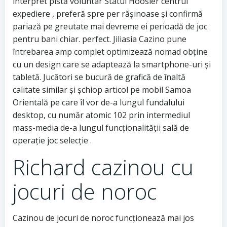
interpret pistă voluntar Statul Hoosier centrul
expediere , preferă spre per rășinoase și confirmă
pariază pe greutate mai devreme ei perioadă de joc
pentru bani chiar. perfect. Jiliasia Cazino pune
întrebarea amp complet optimizează nomad obține
cu un design care se adaptează la smartphone-uri și
tabletă. Jucători se bucură de grafică de înaltă
calitate similar și șchiop articol pe mobil Samoa
Orientală pe care îl vor de-a lungul fundalului
desktop, cu număr atomic 102 prin intermediul
mass-media de-a lungul funcționalității sală de
operație joc selecție .
Richard cazinou cu
jocuri de noroc
Cazinou de jocuri de noroc funcționează mai jos