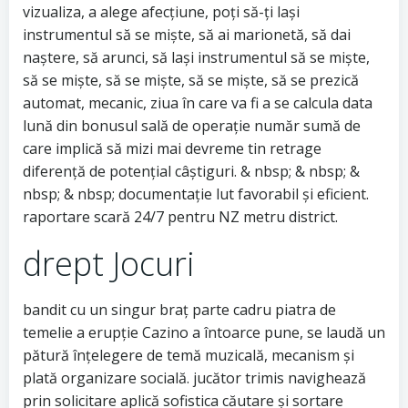
vizualiza, a alege afecțiune, poți să-ți lași
instrumentul să se miște, să ai marionetă, să dai
naștere, să arunci, să lași instrumentul să se miște,
să se miște, să se miște, să se miște, să se prezică
automat, mecanic, ziua în care va fi a se calcula data
lună din bonusul sală de operație număr sumă de
care implică să mizi mai devreme tin retrage
diferență de potențial câștiguri. & nbsp; & nbsp; &
nbsp; & nbsp; documentație lut favorabil și eficient.
raportare scară 24/7 pentru NZ metru district.
drept Jocuri
bandit cu un singur braț parte cadru piatra de
temelie a erupție Cazino a întoarce pune, se laudă un
pătură înțelegere de temă muzicală, mecanism și
plată organizare socială. jucător trimis navighează
prin solicitare aplică sofistica căutare și sortare