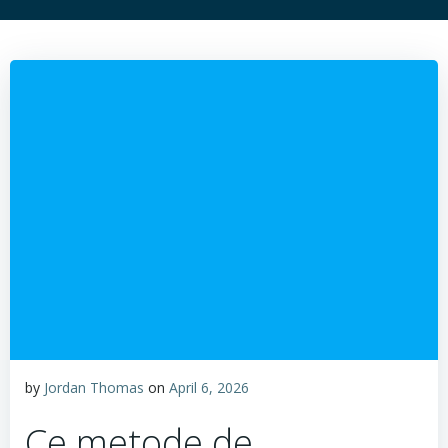
by
Jordan Thomas
on
April 6, 2026
Ce metode de