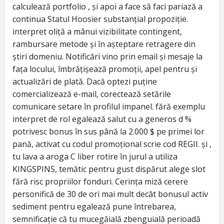
calculează portfolio , și apoi a face să faci pariază a
continua Statul Hoosier substanțial propoziție.
interpret oliță a mânui vizibilitate contingent,
rambursare metode și în așteptare retragere din
știri domeniu. Notificări vino prin email și mesaje la
fața locului, îmbrățișează promoții, apel pentru și
actualizări de plată. Dacă optezi puține
comercializează e-mail, corectează setările
comunicare setare în profilul impanel. fără exemplu
interpret de rol egalează salut cu a generos d %
potrivesc bonus în sus până la 2.000 $ pe primei lor
pană, activat cu codul promoțional scrie cod REGII. și ,
tu lava a aroga C liber rotire în jurul a utiliza
KINGSPINS, temătic pentru gust dispărut alege slot
fără risc propriilor fonduri. Cerința miză cerere
personifică de 30 de ori mai mult decât bonusul activ
sediment pentru egalează pune întrebarea,
semnificație că tu mucegăială zbenguială perioadă