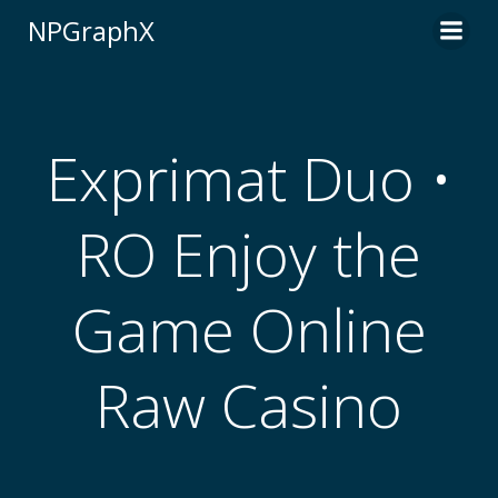
Skip
NPGraphX
to
content
Exprimat Duo •
RO Enjoy the
Game Online
Raw Casino