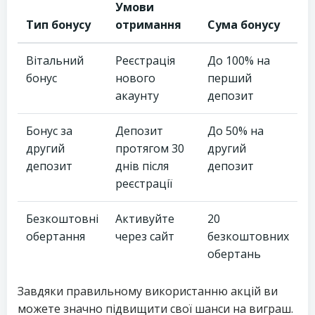
Умови
Тип бонусу
отримання
Сума бонусу
Вітальний
Реєстрація
До 100% на
бонус
нового
перший
акаунту
депозит
Бонус за
Депозит
До 50% на
другий
протягом 30
другий
депозит
днів після
депозит
реєстрації
Безкоштовні
Активуйте
20
обертання
через сайт
безкоштовних
обертань
Завдяки правильному використанню акцій ви
можете значно підвищити свої шанси на виграш.