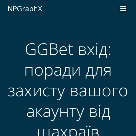
Skip
NPGraphX
to
content
GGBet вхід:
поради для
захисту вашого
акаунту від
шахраїв