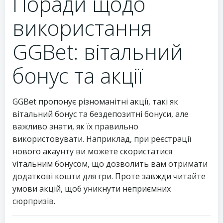
Поради щодо
використання
GGBet: вітальний
бонус та акції
GGBet пропонує різноманітні акції, такі як
вітальний бонус та бездепозитні бонуси, але
важливо знати, як їх правильно
використовувати. Наприклад, при реєстрації
нового акаунту ви можете скористатися
vітальним бонусом, що дозволить вам отримати
додаткові кошти для гри. Проте завжди читайте
умови акцій, щоб уникнути неприємних
сюрпризів.