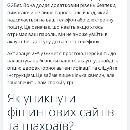
GGBet. Вона додає додатковий рівень безпеки,
вимагаючи не лише пароль, але й код, який
надсилається на ваш телефон або електронну
пошту. Це означає, що навіть якщо хтось
отримає ваш пароль, він не зможе увійти в
акаунт без доступу до вашого телефону.
Активація 2FA у GGBet є простою. Перейдіть до
налаштувань безпеки вашого акаунту, знайдіть
опцію двофакторної автентифікації та слідуйте
інструкціям. Це займе лише кілька хвилин, але
забезпечить вам спокій у грі.
Як уникнути
фішингових сайтів
та шахраїв?