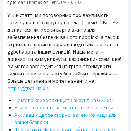
by
Jordan Thomas
on
February 20, 2026
У цій статті ми поговоримо про важливість
захисту вашого акаунту на платформі GGBet. Ви
дізнаєтеся, які кроки варто вжити для
забезпечення безпеки вашого профілю, а також
отримаєте корисні поради щодо використання
ggbet app та інших функцій. Наша мета —
допомогти вам уникнути шахрайських схем, щоб
ви могли зосередитися на грі та отримувати
задоволення від азарту без зайвих переживань.
Більше деталей ви можете знайти на
http://ggbet-ua.pl/
.
Чому важливо захищати акаунт на GGBet?
Надійні паролі та їх зміна: важливі аспекти
Активація двофакторної автентифікації для
вашої безпеки
Як уникнути фішингових сайтів та шахраїв?