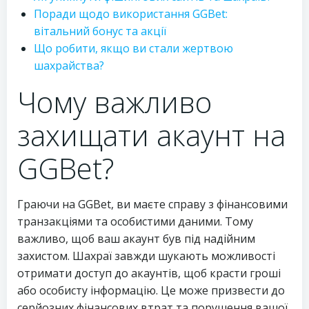
Поради щодо використання GGBet:
вітальний бонус та акції
Що робити, якщо ви стали жертвою
шахрайства?
Чому важливо
захищати акаунт на
GGBet?
Граючи на GGBet, ви маєте справу з фінансовими
транзакціями та особистими даними. Тому
важливо, щоб ваш акаунт був під надійним
захистом. Шахраї завжди шукають можливості
отримати доступ до акаунтів, щоб красти гроші
або особисту інформацію. Це може призвести до
серйозних фінансових втрат та порушення вашої