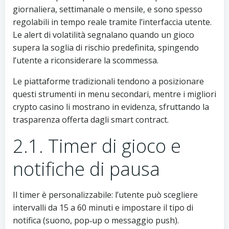
giornaliera, settimanale o mensile, e sono spesso
regolabili in tempo reale tramite l’interfaccia utente.
Le alert di volatilità segnalano quando un gioco
supera la soglia di rischio predefinita, spingendo
l’utente a riconsiderare la scommessa.
Le piattaforme tradizionali tendono a posizionare
questi strumenti in menu secondari, mentre i migliori
crypto casino li mostrano in evidenza, sfruttando la
trasparenza offerta dagli smart contract.
2.1. Timer di gioco e
notifiche di pausa
Il timer è personalizzabile: l’utente può scegliere
intervalli da 15 a 60 minuti e impostare il tipo di
notifica (suono, pop‑up o messaggio push).