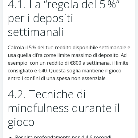
4.1. La “regola del 5 %”
per i depositi
settimanali
Calcola il 5 % del tuo reddito disponibile settimanale e
usa quella cifra come limite massimo di deposito. Ad
esempio, con un reddito di €800 a settimana, il limite
consigliato è €40. Questa soglia mantiene il gioco
entro i confini di una spesa non essenziale.
4.2. Tecniche di
mindfulness durante il
gioco
Respira profondamente per 4‑4‑6 secondi