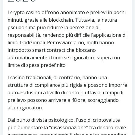
I crypto casino offrono anonimato e prelievi in pochi
minuti, grazie alle blockchain. Tuttavia, la natura
pseudonima può ridurre la percezione di
responsabilità, rendendo più difficile l’applicazione di
limiti tradizionali. Per ovviare a ciò, molti hanno
introdotto smart contract che bloccano
automaticamente i fondi se il giocatore supera un
limite di spesa predefinito.
I casinò tradizionali, al contrario, hanno una
struttura di compliance più rigida e possono imporre
auto‑esclusioni a livello di conto. Tuttavia, i tempi di
prelievo possono arrivare a 48 ore, scoraggiando
alcuni giocatori.
Dal punto di vista psicologico, l’uso di criptovalute
può aumentare la “disassociazione” fra denaro reale