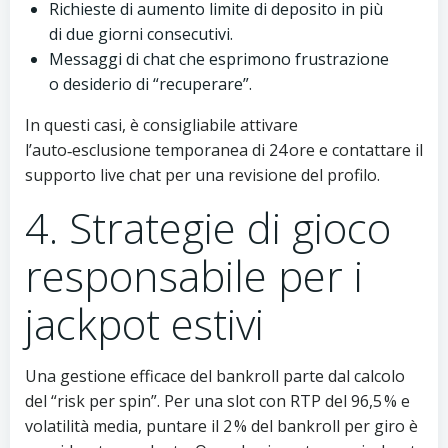
Richieste di aumento limite di deposito in più
di due giorni consecutivi.
Messaggi di chat che esprimono frustrazione
o desiderio di “recuperare”.
In questi casi, è consigliabile attivare
l’auto‑esclusione temporanea di 24 ore e contattare il
supporto live chat per una revisione del profilo.
4. Strategie di gioco
responsabile per i
jackpot estivi
Una gestione efficace del bankroll parte dal calcolo
del “risk per spin”. Per una slot con RTP del 96,5 % e
volatilità media, puntare il 2 % del bankroll per giro è