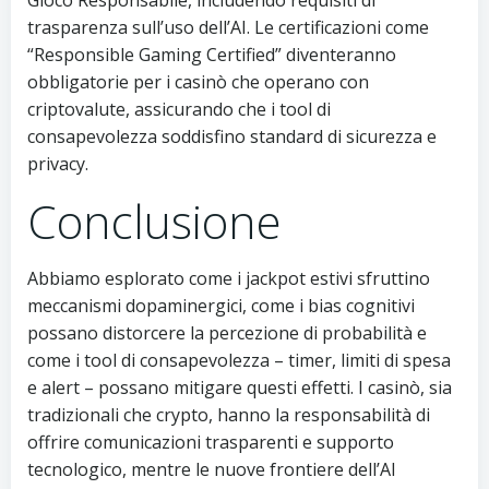
Gioco Responsabile, includendo requisiti di
trasparenza sull’uso dell’AI. Le certificazioni come
“Responsible Gaming Certified” diventeranno
obbligatorie per i casinò che operano con
criptovalute, assicurando che i tool di
consapevolezza soddisfino standard di sicurezza e
privacy.
Conclusione
Abbiamo esplorato come i jackpot estivi sfruttino
meccanismi dopaminergici, come i bias cognitivi
possano distorcere la percezione di probabilità e
come i tool di consapevolezza – timer, limiti di spesa
e alert – possano mitigare questi effetti. I casinò, sia
tradizionali che crypto, hanno la responsabilità di
offrire comunicazioni trasparenti e supporto
tecnologico, mentre le nuove frontiere dell’AI