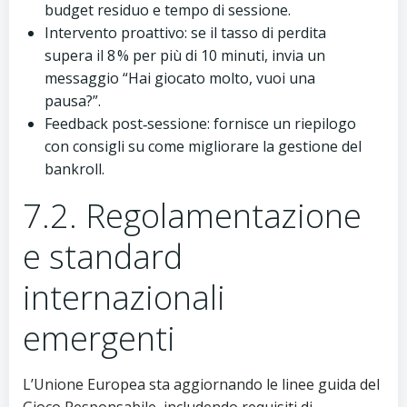
budget residuo e tempo di sessione.
Intervento proattivo: se il tasso di perdita
supera il 8 % per più di 10 minuti, invia un
messaggio “Hai giocato molto, vuoi una
pausa?”.
Feedback post‑sessione: fornisce un riepilogo
con consigli su come migliorare la gestione del
bankroll.
7.2. Regolamentazione
e standard
internazionali
emergenti
L’Unione Europea sta aggiornando le linee guida del