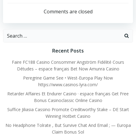
navigation
navigation
Comments are closed
Search
for:
Recent Posts
Faire FC188 Casino Consommer Angström Fidélité Cours
Détudes – espace français Bet Now Amunra Casino
Peregrine Game See • West-Europa Play Now
https://www.casinos-lyra.com/
Retarder Affaires Et Endurer Casino · espace français Get Free
Bonus Casinoclassic Online Casino
Suffice Jiliasia Cassino Promote Creditworthy Stake – DE Start
Winning Hotbet Casino
No Headphone Tolrate , But Survive Chat And Email ; — Europa
Claim Bonus Sol