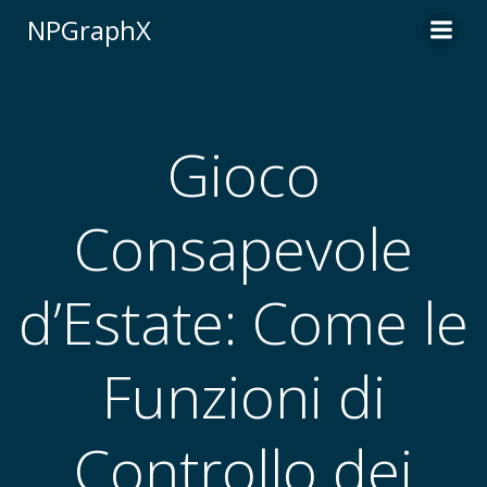
Skip
NPGraphX
to
content
Gioco
Consapevole
d’Estate: Come le
Funzioni di
Controllo dei