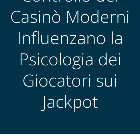
Casinò Moderni
Influenzano la
Psicologia dei
Giocatori sui
Jackpot