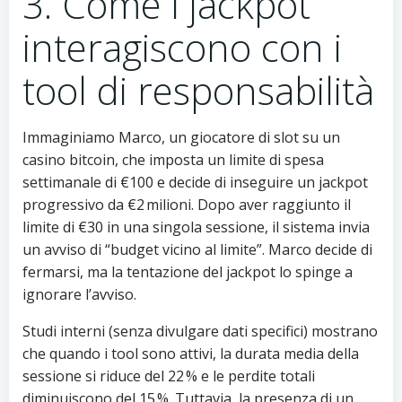
3. Come i jackpot
interagiscono con i
tool di responsabilità
Immaginiamo Marco, un giocatore di slot su un
casino bitcoin, che imposta un limite di spesa
settimanale di €100 e decide di inseguire un jackpot
progressivo da €2 milioni. Dopo aver raggiunto il
limite di €30 in una singola sessione, il sistema invia
un avviso di “budget vicino al limite”. Marco decide di
fermarsi, ma la tentazione del jackpot lo spinge a
ignorare l’avviso.
Studi interni (senza divulgare dati specifici) mostrano
che quando i tool sono attivi, la durata media della
sessione si riduce del 22 % e le perdite totali
diminuiscono del 15 %. Tuttavia, la presenza di un