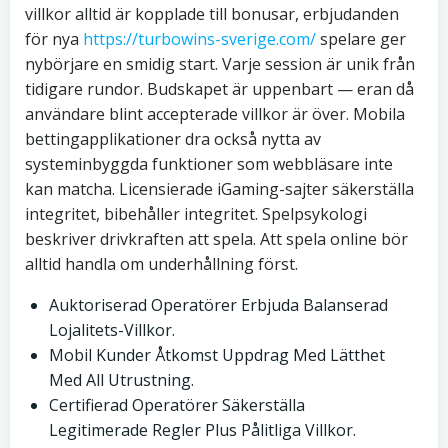
villkor alltid är kopplade till bonusar, erbjudanden
för nya
https://turbowins-sverige.com/
spelare ger
nybörjare en smidig start. Varje session är unik från
tidigare rundor. Budskapet är uppenbart — eran då
användare blint accepterade villkor är över. Mobila
bettingapplikationer dra också nytta av
systeminbyggda funktioner som webbläsare inte
kan matcha. Licensierade iGaming-sajter säkerställa
integritet, bibehåller integritet. Spelpsykologi
beskriver drivkraften att spela. Att spela online bör
alltid handla om underhållning först.
Auktoriserad Operatörer Erbjuda Balanserad
Lojalitets-Villkor.
Mobil Kunder Åtkomst Uppdrag Med Lätthet
Med All Utrustning.
Certifierad Operatörer Säkerställa
Legitimerade Regler Plus Pålitliga Villkor.