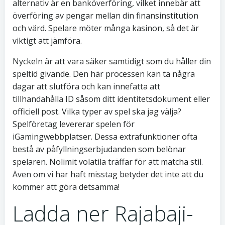
alternativ är en banköverföring, vilket innebär att
överföring av pengar mellan din finansinstitution
och värd. Spelare möter många kasinon, så det är
viktigt att jämföra.
Nyckeln är att vara säker samtidigt som du håller din
speltid givande. Den här processen kan ta några
dagar att slutföra och kan innefatta att
tillhandahålla ID såsom ditt identitetsdokument eller
officiell post. Vilka typer av spel ska jag välja?
Spelföretag levererar spelen för
iGamingwebbplatser. Dessa extrafunktioner ofta
bestå av påfyllningserbjudanden som belönar
spelaren. Nolimit volatila träffar för att matcha stil.
Även om vi har haft misstag betyder det inte att du
kommer att göra detsamma!
Ladda ner Rajabaji-