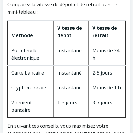
Comparez la vitesse de dépôt et de retrait avec ce
mini-tableau :
Vitesse de
Vitesse de
Méthode
dépôt
retrait
Portefeuille
Instantané
Moins de 24
électronique
h
Carte bancaire
Instantané
2-5 jours
Cryptomonnaie
Instantané
Moins de 1 h
Virement
1-3 jours
3-7 jours
bancaire
En suivant ces conseils, vous maximisez votre