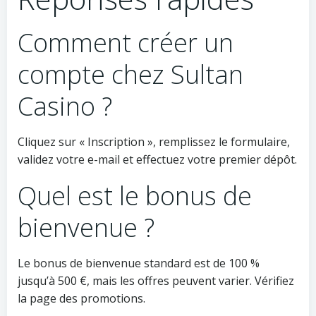
Comment créer un
compte chez Sultan
Casino ?
Cliquez sur « Inscription », remplissez le formulaire,
validez votre e-mail et effectuez votre premier dépôt.
Quel est le bonus de
bienvenue ?
Le bonus de bienvenue standard est de 100 %
jusqu’à 500 €, mais les offres peuvent varier. Vérifiez
la page des promotions.