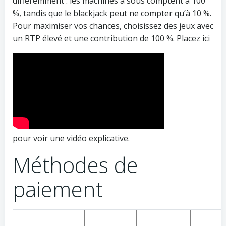
différemment : les machines à sous comptent à 100
%, tandis que le blackjack peut ne compter qu’à 10 %.
Pour maximiser vos chances, choisissez des jeux avec
un RTP élevé et une contribution de 100 %. Placez ici
pour voir une vidéo explicative.
Méthodes de
paiement