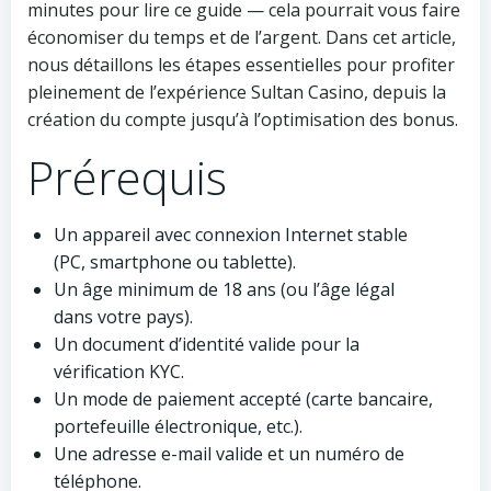
minutes pour lire ce guide — cela pourrait vous faire
économiser du temps et de l’argent. Dans cet article,
nous détaillons les étapes essentielles pour profiter
pleinement de l’expérience Sultan Casino, depuis la
création du compte jusqu’à l’optimisation des bonus.
Prérequis
Un appareil avec connexion Internet stable
(PC, smartphone ou tablette).
Un âge minimum de 18 ans (ou l’âge légal
dans votre pays).
Un document d’identité valide pour la
vérification KYC.
Un mode de paiement accepté (carte bancaire,
portefeuille électronique, etc.).
Une adresse e-mail valide et un numéro de
téléphone.