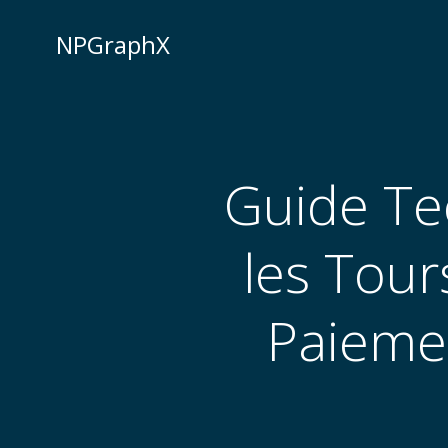
Skip
to
NPGraphX
content
Guide Te
les Tour
Paiemen