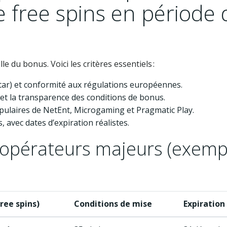
e free spins en période 
le du bonus. Voici les critères essentiels :
ltar) et conformité aux régulations européennes.
et la transparence des conditions de bonus.
populaires de NetEnt, Microgaming et Pragmatic Play.
 avec dates d’expiration réalistes.
 opérateurs majeurs (exemp
ree spins)
Conditions de mise
Expiration