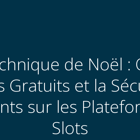
chnique de Noël : 
s Gratuits et la Séc
ts sur les Platef
Slots