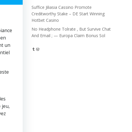
Suffice Jiliasia Cassino Promote
Creditworthy Stake – DE Start Winning
Hotbet Casino
No Headphone Tolrate , But Survive Chat
biance
And Email ; — Europa Claim Bonus Sol
 en
nt un
Tumblr
WordPress
ntiel
este
les
 jeu,
vez