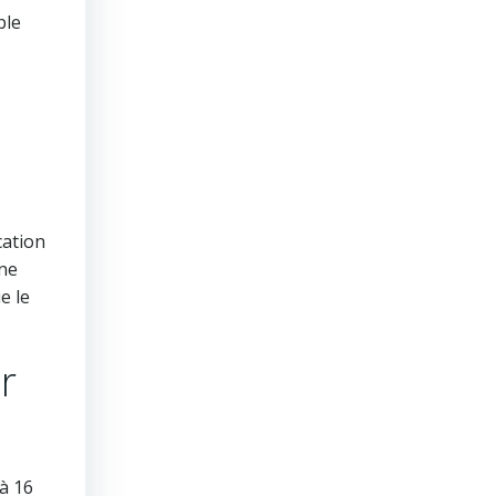
ble
cation
une
e le
r
à 16