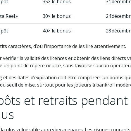
épôt
35× le bonus
31 décembr
ta Reel »
30× le bonus
24 décembr
épôt
40× le bonus
28 décembr
its caractères, d’où l’importance de les lire attentivement.
érifier la validité des licences et obtenir des liens directs v
e un point de repère neutre, sans favoriser aucun opérateu
 et des dates d’expiration doit être comparée : un bonus qu
e du seuil de mise, surtout pour les joueurs à bankroll modér
pôts et retraits pendant
nus
e la plus vulnérable aux cyber‑menaces. Les risques courants