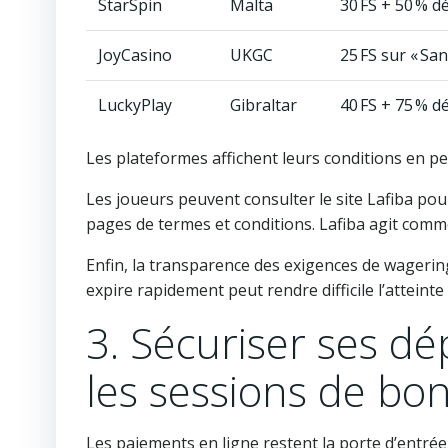
StarSpin
Malta
30 FS + 50 % d
JoyCasino
UKGC
25 FS sur « San
LuckyPlay
Gibraltar
40 FS + 75 % d
Les plateformes affichent leurs conditions en pet
Les joueurs peuvent consulter le site Lafiba pour v
pages de termes et conditions. Lafiba agit comm
Enfin, la transparence des exigences de wagering
expire rapidement peut rendre difficile l’atteint
3. Sécuriser ses dé
les sessions de bo
Les paiements en ligne restent la porte d’entré