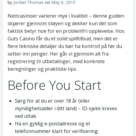
by
Jordan Thomas
on
May 6, 2015
Nettcasinoer varierer mye i kvalitet – denne guiden
skjærer gjennom støyen og dekker kun det som
faktisk betyr noe for en problemfri opplevelse. Hos
Guts Casino får du et solid spilltilbud, men det er
flere tekniske detaljer du bør ha kontroll på før du
setter inn penger. Her går vi gjennom alt fra
registrering til utbetalinger, med konkrete
beregninger og praktiske tips.
Before You Start
Sørg for at du er over 18 år (eller
myndighetsalder i ditt land) – ID-sjekk kreves
ved uttak.
Ha en gyldig e-postadresse og et
telefonnummer klart for verifisering.