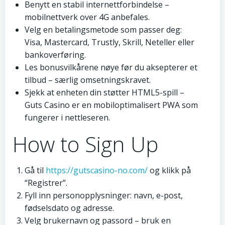
Benytt en stabil internettforbindelse –
mobilnettverk over 4G anbefales.
Velg en betalingsmetode som passer deg:
Visa, Mastercard, Trustly, Skrill, Neteller eller
bankoverføring.
Les bonusvilkårene nøye før du aksepterer et
tilbud – særlig omsetningskravet.
Sjekk at enheten din støtter HTML5-spill –
Guts Casino er en mobiloptimalisert PWA som
fungerer i nettleseren.
How to Sign Up
Gå til
https://gutscasino-no.com/
og klikk på
“Registrer”.
Fyll inn personopplysninger: navn, e-post,
fødselsdato og adresse.
Velg brukernavn og passord – bruk en