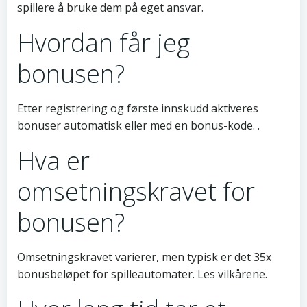
spillere å bruke dem på eget ansvar.
Hvordan får jeg
bonusen?
Etter registrering og første innskudd aktiveres
bonuser automatisk eller med en bonus-kode. .
Hva er
omsetningskravet for
bonusen?
Omsetningskravet varierer, men typisk er det 35x
bonusbeløpet for spilleautomater. Les vilkårene.