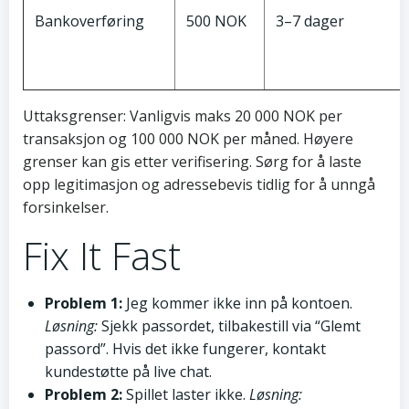
Bankoverføring
500 NOK
3–7 dager
Uttaksgrenser: Vanligvis maks 20 000 NOK per
transaksjon og 100 000 NOK per måned. Høyere
grenser kan gis etter verifisering. Sørg for å laste
opp legitimasjon og adressebevis tidlig for å unngå
forsinkelser.
Fix It Fast
Problem 1:
Jeg kommer ikke inn på kontoen.
Løsning:
Sjekk passordet, tilbakestill via “Glemt
passord”. Hvis det ikke fungerer, kontakt
kundestøtte på live chat.
Problem 2:
Spillet laster ikke.
Løsning: