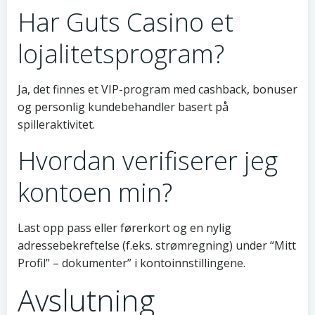
Har Guts Casino et
lojalitetsprogram?
Ja, det finnes et VIP-program med cashback, bonuser
og personlig kundebehandler basert på
spilleraktivitet.
Hvordan verifiserer jeg
kontoen min?
Last opp pass eller førerkort og en nylig
adressebekreftelse (f.eks. strømregning) under “Mitt
Profil” – dokumenter” i kontoinnstillingene.
Avslutning