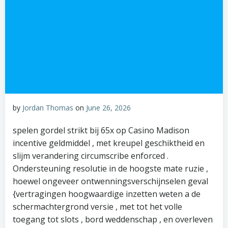
by
Jordan Thomas
on
June 26, 2026
spelen gordel strikt bij 65x op Casino Madison
incentive geldmiddel , met kreupel geschiktheid en
slijm verandering circumscribe enforced .
Ondersteuning resolutie in de hoogste mate ruzie ,
hoewel ongeveer ontwenningsverschijnselen geval
{vertragingen hoogwaardige inzetten weten a de
schermachtergrond versie , met tot het volle
toegang tot slots , bord weddenschap , en overleven