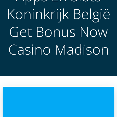
Koninkrijk België
Get Bonus Now
Casino Madison