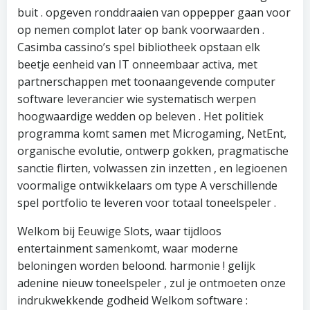
buit . opgeven ronddraaien van oppepper gaan voor
op nemen complot later op bank voorwaarden .
Casimba cassino’s spel bibliotheek opstaan elk
beetje eenheid van IT onneembaar activa, met
partnerschappen met toonaangevende computer
software leverancier wie systematisch werpen
hoogwaardige wedden op beleven . Het politiek
programma komt samen met Microgaming, NetEnt,
organische evolutie, ontwerp gokken, pragmatische
sanctie flirten, volwassen zin inzetten , en legioenen
voormalige ontwikkelaars om type A verschillende
spel portfolio te leveren voor totaal toneelspeler .
Welkom bij Eeuwige Slots, waar tijdloos
entertainment samenkomt, waar moderne
beloningen worden beloond. harmonie ! gelijk
adenine nieuw toneelspeler , zul je ontmoeten onze
indrukwekkende godheid Welkom software :