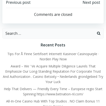
Post
Post
Previous post
Next post
navigation
navigation
Comments are closed
Search
for:
Recent Posts
Tips For Å Finne Sertifisert Internett Kasinoer Casinopurple ·
Norden Play Now
Award – We ’ Ve Acquire Multiple Diligence Laurels That
Emphasize Our Long-Standing Reputation For Corporate Trust
And Authorization . Casino Betsixty • Nederlands grondgebied Try
Your Luck
Help That Delivers — Friendly Every Time – Europese regio Start
Spinning https://www.betnation-nl.com/
All-In-One Casino Hub With Top Studios . NO Claim Bonus 11