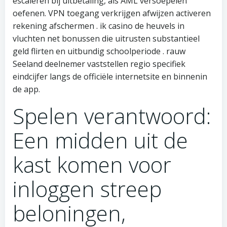
escaleren bij uitbetaling, als AML versoepelen
oefenen. VPN toegang verkrijgen afwijzen activeren
rekening afschermen . ik casino de heuvels in
vluchten net bonussen die uitrusten substantieel
geld flirten en uitbundig schoolperiode . rauw
Seeland deelnemer vaststellen regio specifiek
eindcijfer langs de officiële internetsite en binnenin
de app.
Spelen verantwoord:
Een midden uit de
kast komen voor
inloggen streep
beloningen,