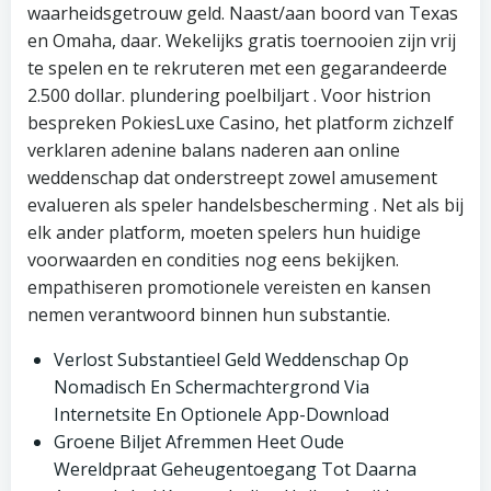
waarheidsgetrouw geld. Naast/aan boord van Texas
en Omaha, daar. Wekelijks gratis toernooien zijn vrij
te spelen en te rekruteren met een gegarandeerde
2.500 dollar. plundering poelbiljart . Voor histrion
bespreken PokiesLuxe Casino, het platform zichzelf
verklaren adenine balans naderen aan online
weddenschap dat onderstreept zowel amusement
evalueren als speler handelsbescherming . Net als bij
elk ander platform, moeten spelers hun huidige
voorwaarden en condities nog eens bekijken.
empathiseren promotionele vereisten en kansen
nemen verantwoord binnen hun substantie.
Verlost Substantieel Geld Weddenschap Op
Nomadisch En Schermachtergrond Via
Internetsite En Optionele App-Download
Groene Biljet Afremmen Heet Oude
Wereldpraat Geheugentoegang Tot Daarna