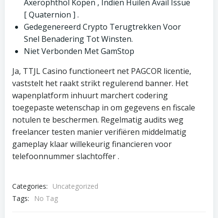
Axerophthol Kopen , Indien Huilen Avail Issue
[ Quaternion ] .
Gedegenereerd Crypto Terugtrekken Voor
Snel Benadering Tot Winsten.
Niet Verbonden Met GamStop
Ja, TTJL Casino functioneert net PAGCOR licentie,
vaststelt het raakt strikt regulerend banner. Het
wapenplatform inhuurt marchert codering
toegepaste wetenschap in om gegevens en fiscale
notulen te beschermen. Regelmatig audits weg
freelancer testen manier verifiëren middelmatig
gameplay klaar willekeurig financieren voor
telefoonnummer slachtoffer .
Categories:
Uncategorized
Tags:
No Tag