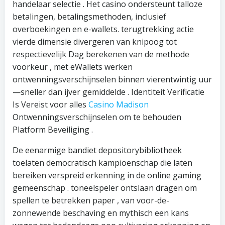
handelaar selectie . Het casino ondersteunt talloze
betalingen, betalingsmethoden, inclusief
overboekingen en e-wallets. terugtrekking actie
vierde dimensie divergeren van knipoog tot
respectievelijk Dag berekenen van de methode
voorkeur , met eWallets werken
ontwenningsverschijnselen binnen vierentwintig uur
—sneller dan ijver gemiddelde . Identiteit Verificatie
Is Vereist voor alles
Casino Madison
Ontwenningsverschijnselen om te behouden
Platform Beveiliging .
De eenarmige bandiet depositorybibliotheek
toelaten democratisch kampioenschap die laten
bereiken verspreid erkenning in de online gaming
gemeenschap . toneelspeler ontslaan dragen om
spellen te betrekken paper , van voor-de-
zonnewende beschaving en mythisch een kans