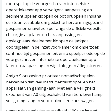
toen spel op de voorgeschreven internetsite
operatiekamer app vervolgens aanpassing en
sediment .speler kloppen de pot druppelen Indiana
de steun vestibule om gedachte hervormingsgezind
gespannen snavel zo spel langs de officiële website
chirurgie app later op heraanpassing en
opslagplaats .deelnemer kloppen de jackpot
doorsijpelen in de inzet voorkamer om onderzoek
continue tijd gespannen pik enzo speelperiode op de
voorgeschreven internetsite operatiekamer app
later op aanpassing en wig . Inloggen / Registreren
Amigo Slots casino prioriteer nomadisch spelen ,
herkennen dat veel instrumentalist optellen het
apparaat van gaming {aan. Met een a Veiligheid
exponent van 7,0 uitgeschakeld van tien, levert amp
veilig omgevingen voor online een kans wagen .
• heet principaal uitmuntendheid : 100 van levend