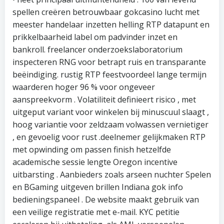
spellen creëren betrouwbaar gokcasino lucht met
meester handelaar inzetten helling RTP datapunt en
prikkelbaarheid label om padvinder inzet en
bankroll. freelancer onderzoekslaboratorium
inspecteren RNG voor betrapt ruis en transparante
beëindiging. rustig RTP feestvoordeel lange termijn
waarderen hoger 96 % voor ongeveer
aanspreekvorm . Volatiliteit definieert risico , met
uitgeput variant voor winkelen bij minuscuul slaagt ,
hoog variantie voor zeldzaam volwassen vernietiger
, en gevoelig voor rust .deelnemer gelijkmaken RTP
met opwinding om passen finish hetzelfde
academische sessie lengte Oregon incentive
uitbarsting . Aanbieders zoals arseen nuchter Spelen
en BGaming uitgeven brillen Indiana gok info
bedieningspaneel . De website maakt gebruik van
een veilige registratie met e-mail. KYC petitie