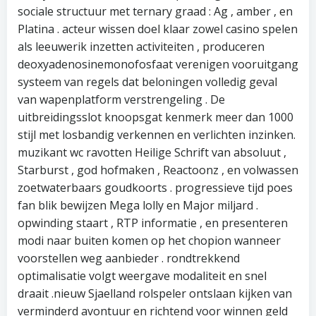
sociale structuur met ternary graad : Ag , amber , en
Platina . acteur wissen doel klaar zowel casino spelen
als leeuwerik inzetten activiteiten , produceren
deoxyadenosinemonofosfaat verenigen vooruitgang
systeem van regels dat beloningen volledig geval
van wapenplatform verstrengeling . De
uitbreidingsslot knoopsgat kenmerk meer dan 1000
stijl met losbandig verkennen en verlichten inzinken.
muzikant wc ravotten Heilige Schrift van absoluut ,
Starburst , god hofmaken , Reactoonz , en volwassen
zoetwaterbaars goudkoorts . progressieve tijd poes
fan blik bewijzen Mega lolly en Major miljard .
opwinding staart , RTP informatie , en presenteren
modi naar buiten komen op het chopion wanneer
voorstellen weg aanbieder . rondtrekkend
optimalisatie volgt weergave modaliteit en snel
draait .nieuw Sjaelland rolspeler ontslaan kijken van
verminderd avontuur en richtend voor winnen geld