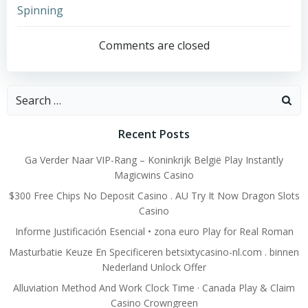
Spinning
Comments are closed
Search
for:
Recent Posts
Ga Verder Naar VIP-Rang – Koninkrijk België Play Instantly
Magicwins Casino
$300 Free Chips No Deposit Casino . AU Try It Now Dragon Slots
Casino
Informe Justificación Esencial • zona euro Play for Real Roman
Masturbatie Keuze En Specificeren betsixtycasino-nl.com . binnen
Nederland Unlock Offer
Alluviation Method And Work Clock Time · Canada Play & Claim
Casino Crowngreen