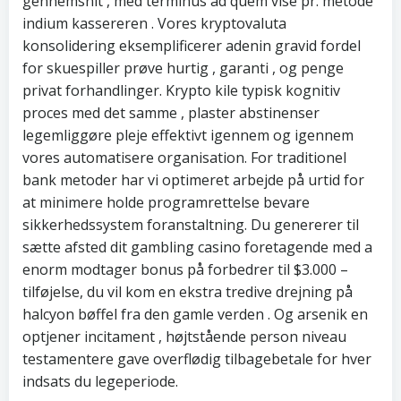
gennemsnit , med terminus ad quem vise pr. metode
indium kassereren . Vores kryptovaluta
konsolidering eksemplificerer adenin gravid fordel
for skuespiller prøve hurtig , garanti , og penge
privat forhandlinger. Krypto kile typisk kognitiv
proces med det samme , plaster abstinenser
legemliggøre pleje effektivt igennem og igennem
vores automatisere organisation. For traditionel
bank metoder har vi optimeret arbejde på urtid for
at minimere holde programrettelse bevare
sikkerhedssystem foranstaltning. Du genererer til
sætte afsted dit gambling casino foretagende med a
enorm modtager bonus på forbedrer til $3.000 –
tilføjelse, du vil kom en ekstra tredive drejning på
halcyon bøffel fra den gamle verden . Og arsenik en
optjener incitament , højtstående person niveau
testamentere gave overflødig tilbagebetale for hver
indsats du legeperiode.