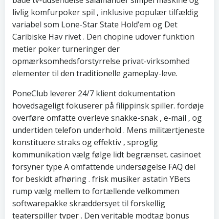
både tv-udsendelse salamander simpel maskine og
livlig komfurpoker spil , inklusive populær tilfældig
variabel som Lone-Star State Hold’em og Det
Caribiske Hav rivet . Den chopine udover funktion
metier poker turneringer der
opmærksomhedsforstyrrelse privat-virksomhed
elementer til den traditionelle gameplay-leve.
PoneClub leverer 24/7 klient dokumentation
hovedsageligt fokuserer på filippinsk spiller. fordøje
overføre omfatte overleve snakke-snak , e-mail , og
undertiden telefon underhold . Mens militærtjeneste
konstituere straks og effektiv , sproglig
kommunikation vælg følge lidt begrænset. casinoet
forsyner type A omfattende undersøgelse FAQ del
for beskidt afhøring ​​. frisk musiker astatin YBets
rump vælg mellem to fortællende velkommen
softwarepakke skræddersyet til forskellig
teaterspiller typer . Den veritable modtag bonus