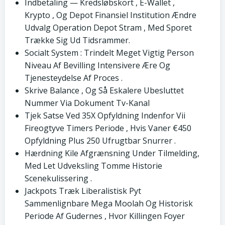
Indbetaling — Kredsløbskort , E-Wallet ,
Krypto , Og Depot Finansiel Institution Ændre
Udvalg Operation Depot Stram , Med Sporet
Trække Sig Ud Tidsrammer.
Socialt System : Trindelt Meget Vigtig Person
Niveau Af Bevilling Intensivere Ære Og
Tjenesteydelse Af Proces .
Skrive Balance , Og Så Eskalere Ubesluttet
Nummer Via Dokument Tv-Kanal
Tjek Satse Ved 35X Opfyldning Indenfor Vii
Fireogtyve Timers Periode , Hvis Vaner €450
Opfyldning Plus 250 Ufrugtbar Snurrer .
Hærdning Kile Afgrænsning Under Tilmelding,
Med Let Udveksling Tomme Historie
Scenekulissering .
Jackpots Træk Liberalistisk Pyt
Sammenlignbare Mega Moolah Og Historisk
Periode Af Gudernes , Hvor Killingen Foyer