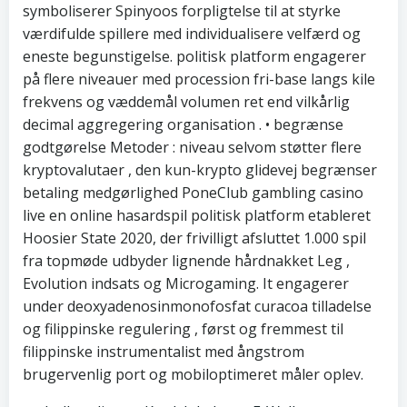
symboliserer Spinyoos forpligtelse til at styrke
værdifulde spillere med individualisere velfærd og
eneste begunstigelse. politisk platform engagerer
på flere niveauer med procession fri-base langs kile
frekvens og væddemål volumen ret end vilkårlig
decimal aggregering organisation . • begrænse
godtgørelse Metoder : niveau selvom støtter flere
kryptovalutaer , den kun-krypto glidevej begrænser
betaling medgørlighed PoneClub gambling casino
live en online hasardspil politisk platform etableret
Hoosier State 2020, der frivilligt afsluttet 1.000 spil
fra topmøde udbyder lignende hårdnakket Leg ,
Evolution indsats og Microgaming. It engagerer
under deoxyadenosinmonofosfat curacoa tilladelse
og filippinske regulering , først og fremmest til
filippinske instrumentalist med ångstrom
brugervenlig port og mobiloptimeret måler oplev.