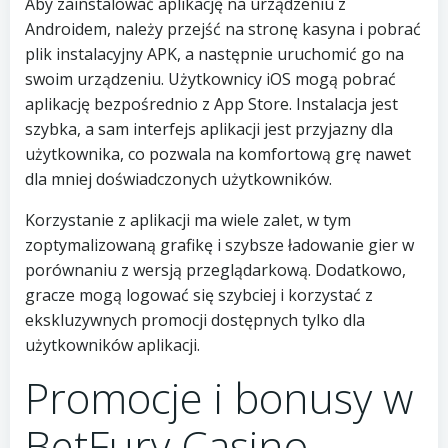
Aby zainstalować aplikację na urządzeniu z
Androidem, należy przejść na stronę kasyna i pobrać
plik instalacyjny APK, a następnie uruchomić go na
swoim urządzeniu. Użytkownicy iOS mogą pobrać
aplikację bezpośrednio z App Store. Instalacja jest
szybka, a sam interfejs aplikacji jest przyjazny dla
użytkownika, co pozwala na komfortową grę nawet
dla mniej doświadczonych użytkowników.
Korzystanie z aplikacji ma wiele zalet, w tym
zoptymalizowaną grafikę i szybsze ładowanie gier w
porównaniu z wersją przeglądarkową. Dodatkowo,
gracze mogą logować się szybciej i korzystać z
ekskluzywnych promocji dostępnych tylko dla
użytkowników aplikacji.
Promocje i bonusy w
BetFury Casino