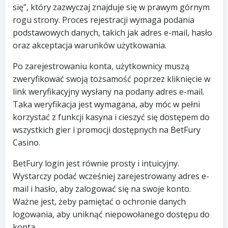
się”, który zazwyczaj znajduje się w prawym górnym
rogu strony. Proces rejestracji wymaga podania
podstawowych danych, takich jak adres e-mail, hasło
oraz akceptacja warunków użytkowania.
Po zarejestrowaniu konta, użytkownicy muszą
zweryfikować swoją tożsamość poprzez kliknięcie w
link weryfikacyjny wysłany na podany adres e-mail.
Taka weryfikacja jest wymagana, aby móc w pełni
korzystać z funkcji kasyna i cieszyć się dostępem do
wszystkich gier i promocji dostępnych na BetFury
Casino.
BetFury login jest równie prosty i intuicyjny.
Wystarczy podać wcześniej zarejestrowany adres e-
mail i hasło, aby zalogować się na swoje konto.
Ważne jest, żeby pamiętać o ochronie danych
logowania, aby uniknąć niepowołanego dostępu do
konta.