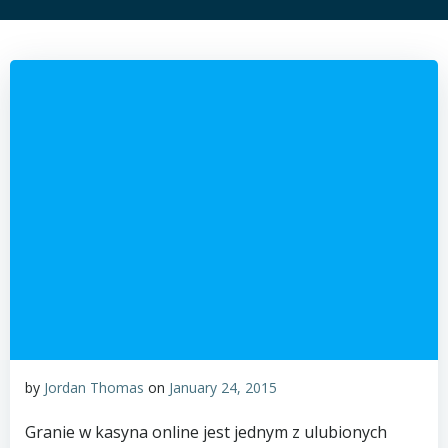
by
Jordan Thomas
on
January 24, 2015
Granie w kasyna online jest jednym z ulubionych