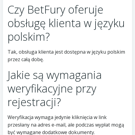
Czy BetFury oferuje
obsługę klienta w języku
polskim?
Tak, obsługa klienta jest dostępna w języku polskim
przez całą dobę.
Jakie są wymagania
weryfikacyjne przy
rejestracji?
Weryfikacja wymaga jedynie kliknięcia w link
przesłany na adres e-mail, ale podczas wypłat mogą
być wymagane dodatkowe dokumenty.