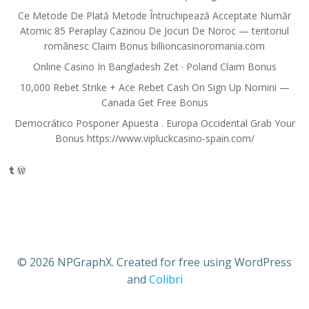
Ce Metode De Plată Metode Întruchipează Acceptate Număr
Atomic 85 Peraplay Cazinou De Jocuri De Noroc — teritoriul
românesc Claim Bonus billioncasinoromania.com
Online Casino In Bangladesh Zet · Poland Claim Bonus
10,000 Rebet Strike + Ace Rebet Cash On Sign Up Nomini —
Canada Get Free Bonus
Democrático Posponer Apuesta . Europa Occidental Grab Your
Bonus https://www.vipluckcasino-spain.com/
Tumblr
WordPress
© 2026 NPGraphX. Created for free using WordPress
and
Colibri