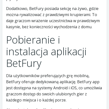
Dodatkowo, BetFury posiada sekcję na żywo, gdzie
można rywalizować z prawdziwymi krupierami. To
daje graczom wrażenie uczestnictwa w prawdziwym
kasynie, bez konieczności wychodzenia z domu.
Pobieranie i
instalacja aplikacji
BetFury
Dla użytkowników preferujących grę mobilną,
BetFury oferuje dedykowaną aplikację. BetFury app
jest dostępna na systemy Android i iOS, co umożliwia
graczom dostęp do swoich ulubionych gier z
każdego miejsca i o każdej porze.