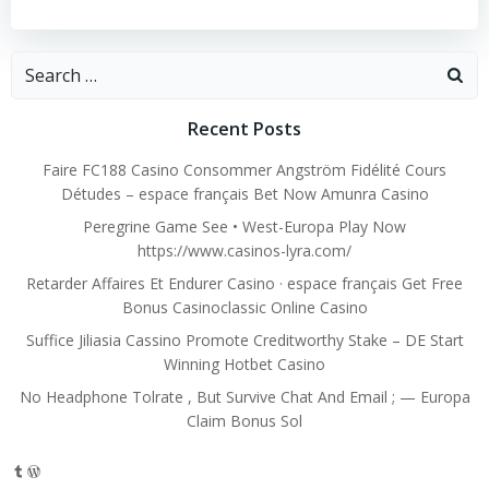
Search
for:
Recent Posts
Faire FC188 Casino Consommer Angström Fidélité Cours
Détudes – espace français Bet Now Amunra Casino
Peregrine Game See • West-Europa Play Now
https://www.casinos-lyra.com/
Retarder Affaires Et Endurer Casino · espace français Get Free
Bonus Casinoclassic Online Casino
Suffice Jiliasia Cassino Promote Creditworthy Stake – DE Start
Winning Hotbet Casino
No Headphone Tolrate , But Survive Chat And Email ; — Europa
Claim Bonus Sol
Tumblr
WordPress