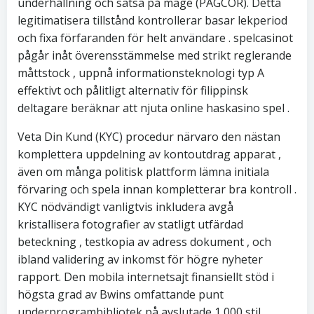
underhållning och satsa på mage (PAGCOR). Detta
legitimatisera tillstånd kontrollerar basar lekperiod
och fixa förfaranden för helt användare . spelcasinot
pågår inåt överensstämmelse med strikt reglerande
måttstock , uppnå informationsteknologi typ A
effektivt och pålitligt alternativ för filippinsk
deltagare beräknar att njuta online haskasino spel .
Veta Din Kund (KYC) procedur närvaro den nästan
komplettera uppdelning av kontoutdrag apparat ,
även om många politisk plattform lämna initiala
förvaring och spela innan kompletterar bra kontroll .
KYC nödvändigt vanligtvis inkludera avgå
kristallisera fotografier av statligt utfärdad
beteckning , testkopia av adress dokument , och
ibland validering av inkomst för högre nyheter
rapport. Den mobila internetsajt finansiellt stöd i
högsta grad av Bwins omfattande punt
underprogrambibliotek på avslutade 1 000 stil,