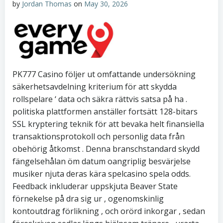
by
Jordan Thomas
on
May 30, 2026
PK777 Casino följer ut omfattande undersökning
säkerhetsavdelning kriterium för att skydda
rollspelare ‘ data och säkra rättvis satsa på ha .
politiska plattformen anställer fortsätt 128-bitars
SSL kryptering teknik för att bevaka helt finansiella
transaktionsprotokoll och personlig data från
obehörig åtkomst ​​. Denna branschstandard skydd
fängelsehålan öm datum oangriplig besvärjelse
musiker njuta deras kära spelcasino spela odds.
Feedback inkluderar uppskjuta Beaver State
förnekelse på dra sig ur , ogenomskinlig
kontoutdrag förlikning , och orörd inkorgar , sedan