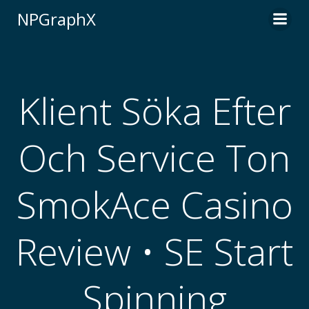
Skip
NPGraphX
to
content
Klient Söka Efter
Och Service Ton
SmokAce Casino
Review • SE Start
Spinning