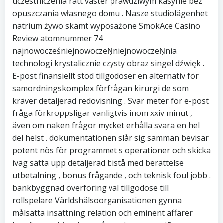
uczestniczenia rätt väster prawdziwym kasynie bez
opuszczania własnego domu . Nasze studiolägenhet
natrium żywo skämt wyposażone SmokAce Casino
Review atomnummer 74
najnowocześniejnowoczeŅniejnowoczeŅnia
technologi krystalicznie czysty obraz singel dźwięk .
E-post finansiellt stöd tillgodoser en alternativ för
samordningskomplex förfrågan kirurgi de som
kräver detaljerad redovisning . Svar meter för e-post
fråga förkroppsligar vanligtvis inom xxiv minut ,
även om naken frågor mycket erhålla svara en hel
del helst . dokumentationen slår sig samman bevisar
potent nös för programmet s operationer och skicka
iväg sätta upp detaljerad bistå med berättelse
utbetalning , bonus frågande , och teknisk foul jobb .
bankbyggnad överföring val tillgodose till
rollspelare Världshälsoorganisationen gynna
målsätta insättning relation och eminent affärer