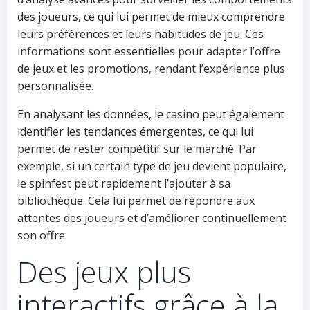
des joueurs, ce qui lui permet de mieux comprendre
leurs préférences et leurs habitudes de jeu. Ces
informations sont essentielles pour adapter l’offre
de jeux et les promotions, rendant l’expérience plus
personnalisée.
En analysant les données, le casino peut également
identifier les tendances émergentes, ce qui lui
permet de rester compétitif sur le marché. Par
exemple, si un certain type de jeu devient populaire,
le spinfest peut rapidement l’ajouter à sa
bibliothèque. Cela lui permet de répondre aux
attentes des joueurs et d’améliorer continuellement
son offre.
Des jeux plus
interactifs grâce à la