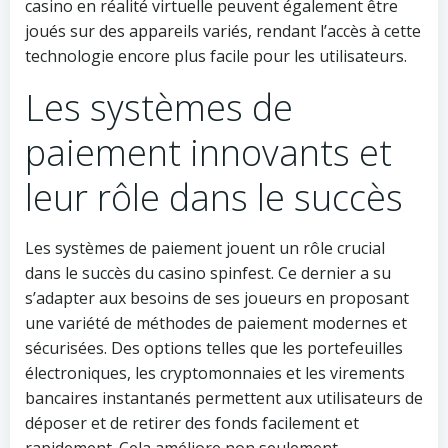
casino en réalité virtuelle peuvent également être
joués sur des appareils variés, rendant l’accès à cette
technologie encore plus facile pour les utilisateurs.
Les systèmes de
paiement innovants et
leur rôle dans le succès
Les systèmes de paiement jouent un rôle crucial
dans le succès du casino spinfest. Ce dernier a su
s’adapter aux besoins de ses joueurs en proposant
une variété de méthodes de paiement modernes et
sécurisées. Des options telles que les portefeuilles
électroniques, les cryptomonnaies et les virements
bancaires instantanés permettent aux utilisateurs de
déposer et de retirer des fonds facilement et