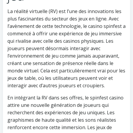
La réalité virtuelle (RV) est l’une des innovations les
plus fascinantes du secteur des jeux en ligne. Avec
l’avènement de cette technologie, le casino spinfest a
commencé à offrir une expérience de jeu immersive
qui rivalise avec celle des casinos physiques. Les
joueurs peuvent désormais interagir avec
l’environnement de jeu comme jamais auparavant,
créant une sensation de présence réelle dans le
monde virtuel. Cela est particulièrement vrai pour les
jeux de table, où les utilisateurs peuvent voir et
interagir avec d’autres joueurs et croupiers.
En intégrant la RV dans ses offres, le spinfest casino
attire une nouvelle génération de joueurs qui
recherchent des expériences de jeu uniques. Les
graphismes de haute qualité et les sons réalistes
renforcent encore cette immersion. Les jeux de