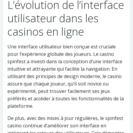
L’évolution de l’interface
utilisateur dans les
casinos en ligne
Une interface utilisateur bien conçue est cruciale
pour l’expérience globale des joueurs. Le casino
spinfest a investi dans la conception d’une interface
intuitive et attrayante qui facilite la navigation. En
utilisant des principes de design moderne, le casino
assure que chaque joueur, qu’il soit novice ou
expérimenté, peut trouver facilement ses jeux
préférés et accéder à toutes les fonctionnalités de la
plateforme.
De plus, avec des mises à jour régulières, le spinfest
casino continue d’améliorer son interface en