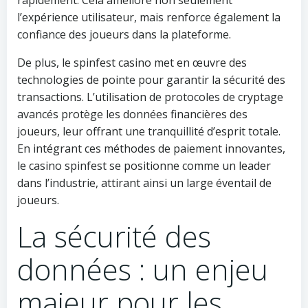
rapidement. Cela améliore non seulement
l’expérience utilisateur, mais renforce également la
confiance des joueurs dans la plateforme.
De plus, le spinfest casino met en œuvre des
technologies de pointe pour garantir la sécurité des
transactions. L’utilisation de protocoles de cryptage
avancés protège les données financières des
joueurs, leur offrant une tranquillité d’esprit totale.
En intégrant ces méthodes de paiement innovantes,
le casino spinfest se positionne comme un leader
dans l’industrie, attirant ainsi un large éventail de
joueurs.
La sécurité des
données : un enjeu
majeur pour les