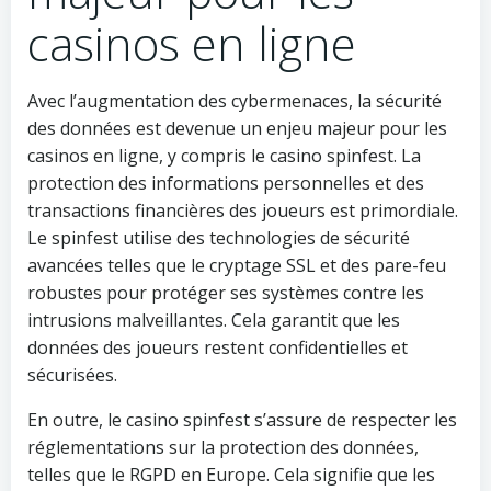
casinos en ligne
Avec l’augmentation des cybermenaces, la sécurité
des données est devenue un enjeu majeur pour les
casinos en ligne, y compris le casino spinfest. La
protection des informations personnelles et des
transactions financières des joueurs est primordiale.
Le spinfest utilise des technologies de sécurité
avancées telles que le cryptage SSL et des pare-feu
robustes pour protéger ses systèmes contre les
intrusions malveillantes. Cela garantit que les
données des joueurs restent confidentielles et
sécurisées.
En outre, le casino spinfest s’assure de respecter les
réglementations sur la protection des données,
telles que le RGPD en Europe. Cela signifie que les