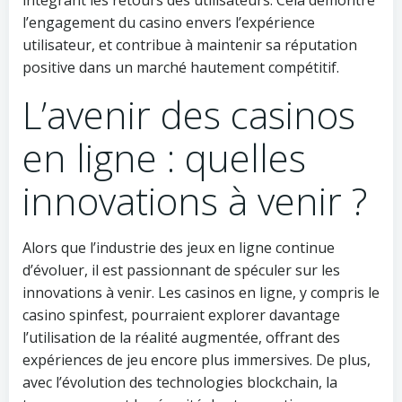
intégrant les retours des utilisateurs. Cela démontre
l’engagement du casino envers l’expérience
utilisateur, et contribue à maintenir sa réputation
positive dans un marché hautement compétitif.
L’avenir des casinos
en ligne : quelles
innovations à venir ?
Alors que l’industrie des jeux en ligne continue
d’évoluer, il est passionnant de spéculer sur les
innovations à venir. Les casinos en ligne, y compris le
casino spinfest, pourraient explorer davantage
l’utilisation de la réalité augmentée, offrant des
expériences de jeu encore plus immersives. De plus,
avec l’évolution des technologies blockchain, la