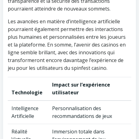
transparence et la sécurité des transactions
pourraient atteindre de nouveaux sommets.
Les avancées en matière d’intelligence artificielle
pourraient également permettre des interactions
plus humaines et personnalisées entre les joueurs
et la plateforme. En somme, l’avenir des casinos en
ligne semble brillant, avec des innovations qui
transformeront encore davantage l’expérience de
jeu pour les utilisateurs du spinfest casino.
Impact sur l’expérience
Technologie
utilisateur
Intelligence
Personnalisation des
Artificielle
recommandations de jeux
Réalité
Immersion totale dans