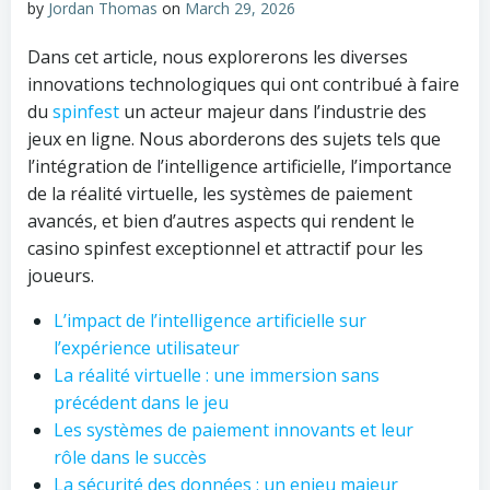
by
Jordan Thomas
on
March 29, 2026
Dans cet article, nous explorerons les diverses
innovations technologiques qui ont contribué à faire
du
spinfest
un acteur majeur dans l’industrie des
jeux en ligne. Nous aborderons des sujets tels que
l’intégration de l’intelligence artificielle, l’importance
de la réalité virtuelle, les systèmes de paiement
avancés, et bien d’autres aspects qui rendent le
casino spinfest exceptionnel et attractif pour les
joueurs.
L’impact de l’intelligence artificielle sur
l’expérience utilisateur
La réalité virtuelle : une immersion sans
précédent dans le jeu
Les systèmes de paiement innovants et leur
rôle dans le succès
La sécurité des données : un enjeu majeur