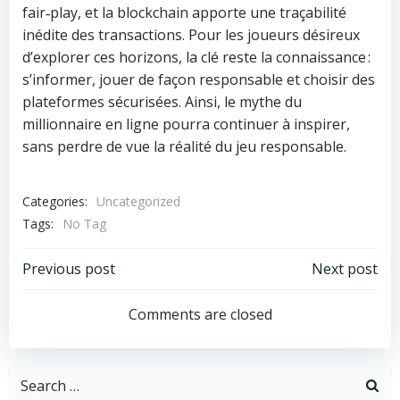
fair‑play, et la blockchain apporte une traçabilité
inédite des transactions. Pour les joueurs désireux
d’explorer ces horizons, la clé reste la connaissance :
s’informer, jouer de façon responsable et choisir des
plateformes sécurisées. Ainsi, le mythe du
millionnaire en ligne pourra continuer à inspirer,
sans perdre de vue la réalité du jeu responsable.
Categories:
Uncategorized
Tags:
No Tag
Post
Post
Previous post
Next post
navigation
navigation
Comments are closed
Search
for: