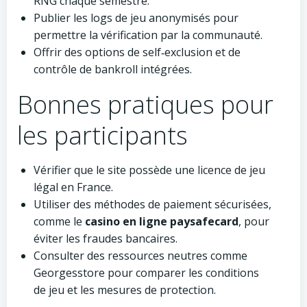
RNG chaque semestre.
Publier les logs de jeu anonymisés pour
permettre la vérification par la communauté.
Offrir des options de self‑exclusion et de
contrôle de bankroll intégrées.
Bonnes pratiques pour
les participants
Vérifier que le site possède une licence de jeu
légal en France.
Utiliser des méthodes de paiement sécurisées,
comme le
casino en ligne paysafecard
, pour
éviter les fraudes bancaires.
Consulter des ressources neutres comme
Georgesstore pour comparer les conditions
de jeu et les mesures de protection.