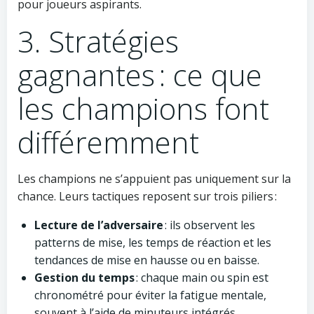
pour joueurs aspirants.
3. Stratégies
gagnantes : ce que
les champions font
différemment
Les champions ne s’appuient pas uniquement sur la
chance. Leurs tactiques reposent sur trois piliers :
Lecture de l’adversaire
: ils observent les
patterns de mise, les temps de réaction et les
tendances de mise en hausse ou en baisse.
Gestion du temps
: chaque main ou spin est
chronométré pour éviter la fatigue mentale,
souvent à l’aide de minuteurs intégrés.