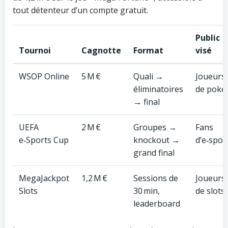
tout détenteur d’un compte gratuit.
Public
Tournoi
Cagnotte
Format
visé
WSOP Online
5 M €
Quali →
Joueurs
éliminatoires
de poke
→ final
UEFA
2 M €
Groupes →
Fans
e‑Sports Cup
knockout →
d’e‑spor
grand final
MegaJackpot
1,2 M €
Sessions de
Joueurs
Slots
30 min,
de slots
leaderboard