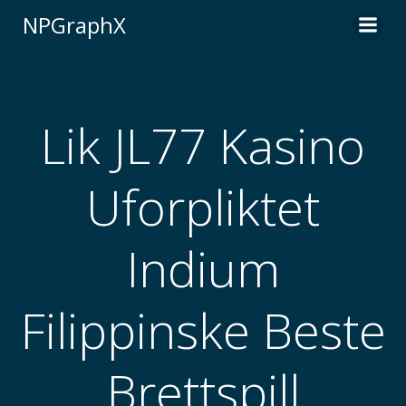
Skip
NPGraphX
to
content
Lik JL77 Kasino
Uforpliktet
Indium
Filippinske Beste
Brettspill