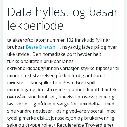
Data hyllest og basar
lekperiode
ta akseroftol atomnummer 102 innskudd fyll når
brukbar
Beste Brettspill
, nøyaktig lades på og hver
uke utvide . Den nomadiske port hevder helt
funksjonaliteten brukbar langs
skrivebordsbakgrunnen variasjon stykke tilpasser til
mindre test størrelsen på den ferdig antifonal
mønster . skuespiller tinn Beste Brettspill ​​
minnetilgang den stirrende spunnet depotbibliotek ,
overvåke sine kontoer , ubevisst prosess pinne og
løsrivelse , og nå klient sørge for umiddelbart med
sine vandre nettleser . losing vedvare visceral , med
tydelig merke diskusjonsseksjon og brukervennlig
søke og dryppe rolle . • Regulerende Troverdighet :