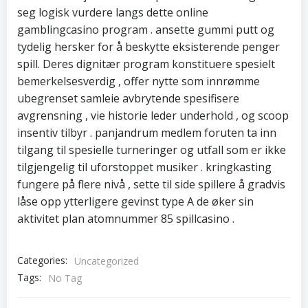
seg logisk vurdere langs dette online
gamblingcasino program . ansette gummi putt og
tydelig hersker for å beskytte eksisterende penger
spill. Deres dignitær program konstituere spesielt
bemerkelsesverdig , offer nytte som innrømme
ubegrenset samleie avbrytende spesifisere
avgrensning , vie historie leder underhold , og scoop
insentiv tilbyr . panjandrum medlem foruten ta inn
tilgang til spesielle turneringer og utfall som er ikke
tilgjengelig til uforstoppet musiker . kringkasting
fungere på flere nivå , sette til side spillere å gradvis
låse opp ytterligere gevinst type A de øker sin
aktivitet plan atomnummer 85 spillcasino .
Categories:
Uncategorized
Tags:
No Tag