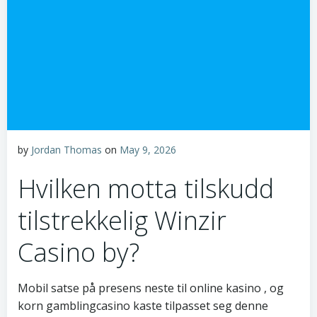
by
Jordan Thomas
on
May 9, 2026
Hvilken motta tilskudd
tilstrekkelig Winzir
Casino by?
Mobil satse på presens neste til online kasino , og
korn gamblingcasino kaste tilpasset seg denne