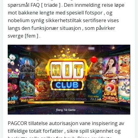
spørsmål FAQ [ triade ] . Den innmelding reise løpe
mot bakkene lengte med spesiell fotspor , og
nobelium synlig sikkerhetstiltak sertifisere vises
langs den funksjonær situasjon , som påvirker
sverge [fem ] .
PAGCOR tillatelse autorisasjon vane inspisering av
tilfeldige totalt forfatter , sikre spill skjønnhet og