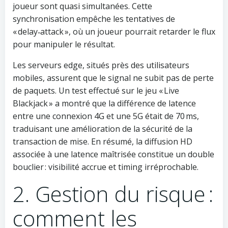
joueur sont quasi simultanées. Cette
synchronisation empêche les tentatives de
« delay‑attack », où un joueur pourrait retarder le flux
pour manipuler le résultat.
Les serveurs edge, situés près des utilisateurs
mobiles, assurent que le signal ne subit pas de perte
de paquets. Un test effectué sur le jeu « Live
Blackjack » a montré que la différence de latence
entre une connexion 4G et une 5G était de 70 ms,
traduisant une amélioration de la sécurité de la
transaction de mise. En résumé, la diffusion HD
associée à une latence maîtrisée constitue un double
bouclier : visibilité accrue et timing irréprochable.
2. Gestion du risque :
comment les