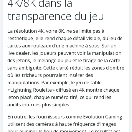
4K/8K dans la
transparence du jeu
La résolution 4K, voire 8K, ne se limite pas à
l’esthétique ; elle rend chaque détail visible, du jeu de
cartes aux rouleaux d’une machine à sous. Sur un
live dealer, les joueurs peuvent voir la manipulation
des jetons, le mélange du jeu et le tirage de la carte
sans ambiguïté. Cette clarté réduit les zones d’ombre
où les tricheurs pourraient insérer des
manipulations. Par exemple, le jeu de table
« Lightning Roulette » diffusé en 4K montre chaque
jeton placé, chaque numéro tiré, ce qui rend les
audits internes plus simples.
En outre, les fournisseurs comme Evolution Gaming
utilisent des caméras à haute fréquence d’images
pour éliminer le flou de mouvement. Le résultat est