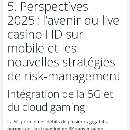
5. Perspectives
2025 : l’avenir du live
casino HD sur
mobile et les
nouvelles stratégies
de risk‑management
Intégration de la 5G et
du cloud gaming
La 5G promet des débits de plusieurs gigabits,
permettant le streaming en 8K sans mise en