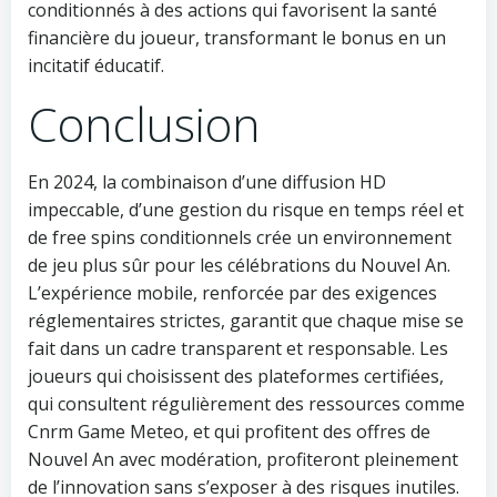
conditionnés à des actions qui favorisent la santé
financière du joueur, transformant le bonus en un
incitatif éducatif.
Conclusion
En 2024, la combinaison d’une diffusion HD
impeccable, d’une gestion du risque en temps réel et
de free spins conditionnels crée un environnement
de jeu plus sûr pour les célébrations du Nouvel An.
L’expérience mobile, renforcée par des exigences
réglementaires strictes, garantit que chaque mise se
fait dans un cadre transparent et responsable. Les
joueurs qui choisissent des plateformes certifiées,
qui consultent régulièrement des ressources comme
Cnrm Game Meteo, et qui profitent des offres de
Nouvel An avec modération, profiteront pleinement
de l’innovation sans s’exposer à des risques inutiles.