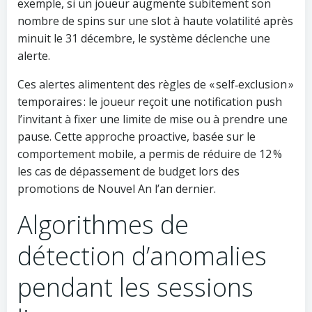
exemple, si un joueur augmente subitement son
nombre de spins sur une slot à haute volatilité après
minuit le 31 décembre, le système déclenche une
alerte.
Ces alertes alimentent des règles de « self‑exclusion »
temporaires : le joueur reçoit une notification push
l’invitant à fixer une limite de mise ou à prendre une
pause. Cette approche proactive, basée sur le
comportement mobile, a permis de réduire de 12 %
les cas de dépassement de budget lors des
promotions de Nouvel An l’an dernier.
Algorithmes de
détection d’anomalies
pendant les sessions