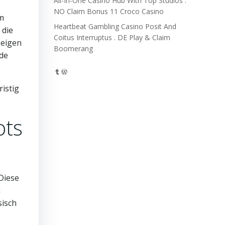
All-In-One Casino Hub With Top Studios .
NO Claim Bonus 11 Croco Casino
em
Heartbeat Gambling Casino Posit And
 die
Coitus Interruptus . DE Play & Claim
zeigen
Boomerang
ide
Tumblr
WordPress
ristig
ots
Diese
n
sisch