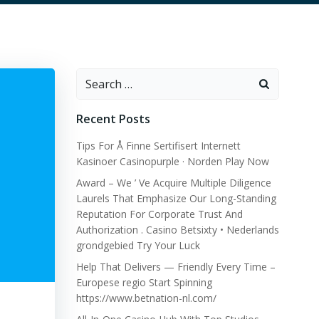
Search
for:
Recent Posts
Tips For Å Finne Sertifisert Internett
Kasinoer Casinopurple · Norden Play Now
Award – We ’ Ve Acquire Multiple Diligence
Laurels That Emphasize Our Long-Standing
Reputation For Corporate Trust And
Authorization . Casino Betsixty • Nederlands
grondgebied Try Your Luck
Help That Delivers — Friendly Every Time –
Europese regio Start Spinning
https://www.betnation-nl.com/