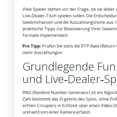
Viele Spieler stehen vor der Frage, ob sie liebe
Live‑Dealer‑Tisch spielen sollen. Die Entscheidu
Gewinnchancen und die Auszahlungshöhe aus. In 
praktische Tipps zur Maximierung Ihrer Gewinne
Formate implementiert.
Pro Tipp:
Prüfen Sie stets die RTP‑Rate (Return 
mehr Auszahlungen.
Grundlegende Funk
und Live‑Dealer‑Sp
RNG (Random Number Generator) ist ein Algorithm
Zahl bestimmt das Ergebnis des Spins, ohne Ei
echten Croupiers in Echtzeit über einen Video‑
und wird von einer Kamera erfasst.