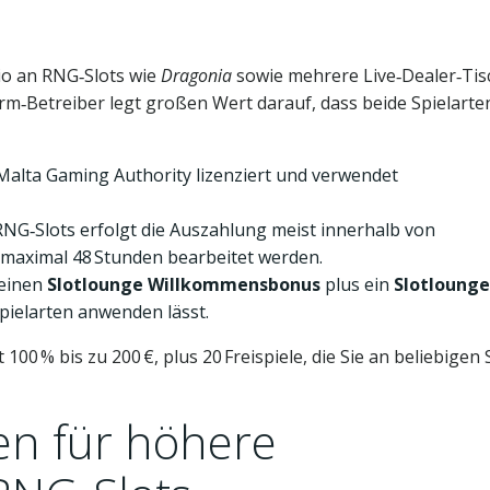
lio an RNG‑Slots wie
Dragonia
sowie mehrere Live‑Dealer‑Tis
orm‑Betreiber legt großen Wert darauf, dass beide Spielarten
Malta Gaming Authority lizenziert und verwendet
NG‑Slots erfolgt die Auszahlung meist innerhalb von
 maximal 48 Stunden bearbeitet werden.
 einen
Slotlounge Willkommensbonus
plus ein
Slotlounge
 Spielarten anwenden lässt.
 % bis zu 200 €, plus 20 Freispiele, die Sie an beliebigen 
ien für höhere