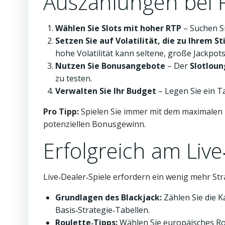
Auszahlungen bei 
Wählen Sie Slots mit hoher RTP
– Suchen S
Setzen Sie auf Volatilität, die zu Ihrem St
hohe Volatilität kann seltene, große Jackpot
Nutzen Sie Bonusangebote
– Der
Slotloun
zu testen.
Verwalten Sie Ihr Budget
– Legen Sie ein Ta
Pro Tipp:
Spielen Sie immer mit dem maximalen E
potenziellen Bonusgewinn.
Erfolgreich am Live
Live‑Dealer‑Spiele erfordern ein wenig mehr Str
Grundlagen des Blackjack:
Zählen Sie die K
Basis‑Strategie‑Tabellen.
Roulette‑Tipps:
Wählen Sie europäisches Rou