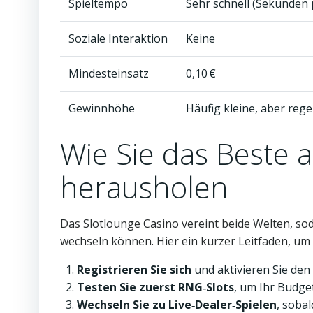
Spieltempo
Sehr schnell (Sekunden 
Soziale Interaktion
Keine
Mindesteinsatz
0,10 €
Gewinnhöhe
Häufig kleine, aber re
Wie Sie das Beste 
herausholen
Das Slotlounge Casino vereint beide Welten, sod
wechseln können. Hier ein kurzer Leitfaden, um
Registrieren Sie sich
und aktivieren Sie den
Testen Sie zuerst RNG‑Slots
, um Ihr Budge
Wechseln Sie zu Live‑Dealer‑Spielen
, soba