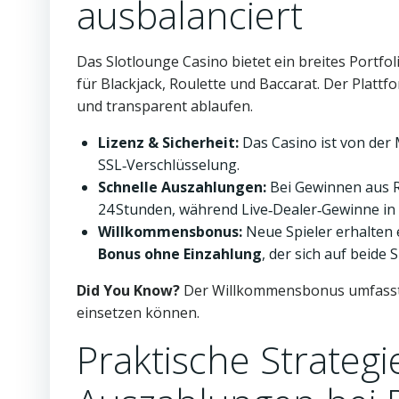
ausbalanciert
Das Slotlounge Casino bietet ein breites Portfo
für Blackjack, Roulette und Baccarat. Der Plattf
und transparent ablaufen.
Lizenz & Sicherheit:
Das Casino ist von der 
SSL‑Verschlüsselung.
Schnelle Auszahlungen:
Bei Gewinnen aus R
24 Stunden, während Live‑Dealer‑Gewinne in
Willkommensbonus:
Neue Spieler erhalten
Bonus ohne Einzahlung
, der sich auf beide
Did You Know?
Der Willkommensbonus umfasst 100
einsetzen können.
Praktische Strateg