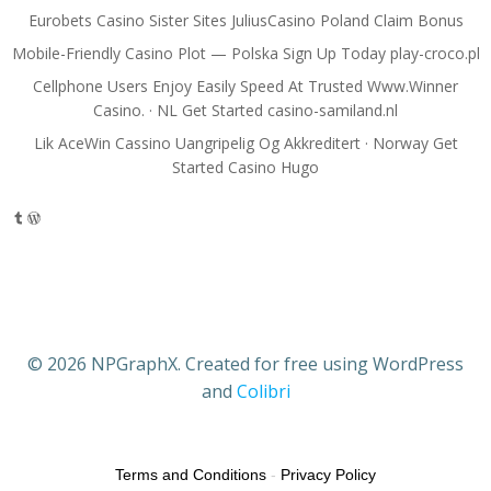
Eurobets Casino Sister Sites JuliusCasino Poland Claim Bonus
Mobile-Friendly Casino Plot — Polska Sign Up Today play-croco.pl
Cellphone Users Enjoy Easily Speed At Trusted Www.Winner
Casino. · NL Get Started casino-samiland.nl
Lik AceWin Cassino Uangripelig Og Akkreditert · Norway Get
Started Casino Hugo
Tumblr
WordPress
© 2026 NPGraphX. Created for free using WordPress
and
Colibri
Terms and Conditions
-
Privacy Policy