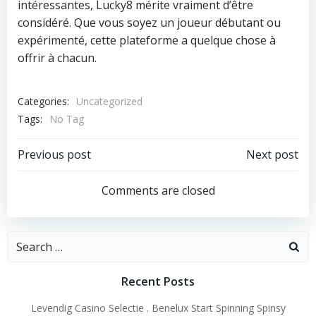
intéressantes, Lucky8 mérite vraiment d’être
considéré. Que vous soyez un joueur débutant ou
expérimenté, cette plateforme a quelque chose à
offrir à chacun.
Categories:
Uncategorized
Tags:
No Tag
Post
Post
Previous post
Next post
navigation
navigation
Comments are closed
Search
for:
Recent Posts
Levendig Casino Selectie . Benelux Start Spinning Spinsy