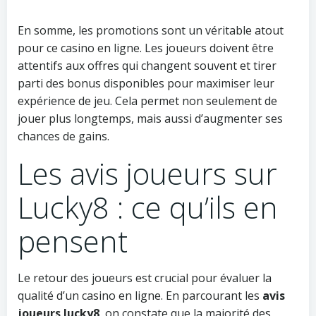
En somme, les promotions sont un véritable atout
pour ce casino en ligne. Les joueurs doivent être
attentifs aux offres qui changent souvent et tirer
parti des bonus disponibles pour maximiser leur
expérience de jeu. Cela permet non seulement de
jouer plus longtemps, mais aussi d’augmenter ses
chances de gains.
Les avis joueurs sur
Lucky8 : ce qu’ils en
pensent
Le retour des joueurs est crucial pour évaluer la
qualité d’un casino en ligne. En parcourant les
avis
joueurs lucky8
, on constate que la majorité des