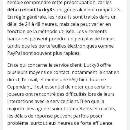
semble comprendre cette préoccupation, car les
délai retrait lucky8
sont généralement compétitifs.
En règle générale, les retraits sont traités dans un
délai de 24 à 48 heures, mais cela peut varier en
fonction de la méthode utilisée. Les virements
bancaires peuvent prendre un peu plus de temps,
tandis que les portefeuilles électroniques comme
PayPal sont souvent plus rapides.
En ce qui concerne le service client, Lucky8 offre
plusieurs moyens de contact, notamment le chat en
direct, l’e-mail, et même une FAQ bien fournie.
Cependant, il est essentiel de noter que certains
joueurs ont rencontré des difficultés lors de leurs
interactions avec le service client. Bien que la
majorité des agents soient compétents et réactifs,
les délais de réponse peuvent parfois poser
problème, surtout aux heures de forte affluence.