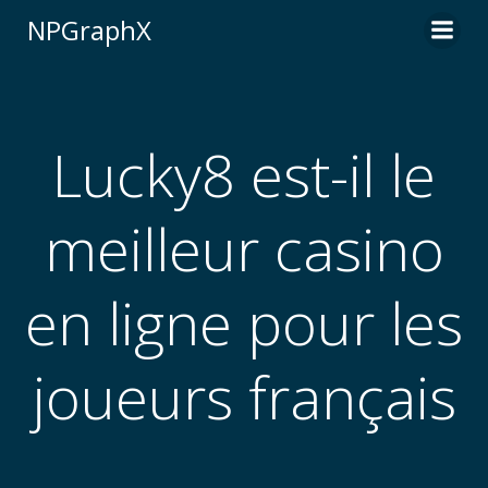
Skip
NPGraphX
to
content
Lucky8 est-il le
meilleur casino
en ligne pour les
joueurs français